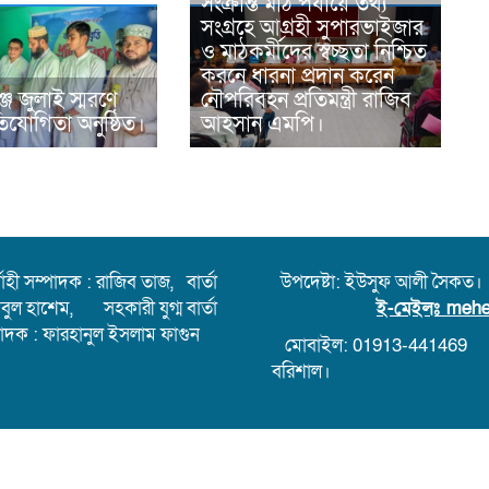
সংক্রান্ত মাঠ পর্যায়ে তথ্য
সংগ্রহে আগ্রহী সুপারভাইজার
ও মাঠকর্মীদের স্বচ্ছতা নিশ্চিত
করনে ধারনা প্রদান করেন
্জে জুলাই স্মরণে
নৌপরিবহন প্রতিমন্ত্রী রাজিব
রতিযোগিতা অনুষ্ঠিত।
আহসান এমপি।
হী সম্পাদক : রাজিব তাজ, বার্তা
উপদেষ্টা: ইউসুফ আলী সৈকত।
আবুল হাশেম, সহকারী যুগ্ম বার্তা
ই-মেইলঃ
mehe
পাদক : ফারহানুল ইসলাম ফাগুন
মোবাইল: 01913-441469
বরিশাল।
োনো লেখা বা ছবি অনুমতি ছাড়া নকল
sign & Development : It