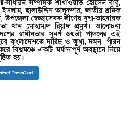
্ম-সাধারন সম্পাদক শাখাওয়াত হোসেন বাবু,
সলাম, ছালাউদ্দিন তালুকদার, জাতীয় শ্রমিক
 উপজেলা স্বেচ্ছাসেবক লীগের যুগ্ম-আহবায়ক
া খান মোহাম্মদ রিয়াদ প্রমুখ। আলোচনা
শের স্বাধীনতার সুবর্ণ জয়ন্তী পালনের এই
বে বাংলাদেশকে দারিদ্র ও ক্ষুধা, দমন -পীরন
ে বিশ্বমঞ্চে একটি মর্যাদাপূর্ণ অবস্থানে নিয়ে
্ঠিত হয়।
load PhotoCard