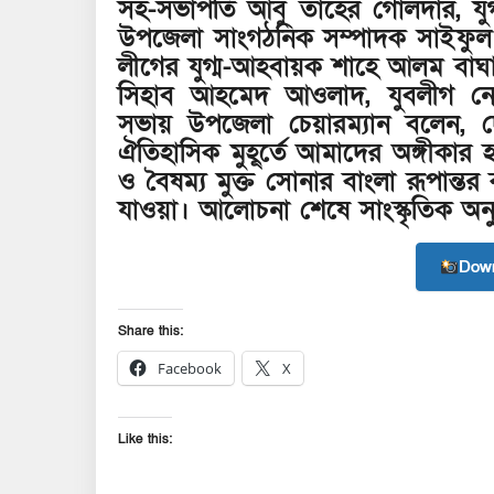
সহ-সভাপতি আবু তাহের গোলদার, যুগ
উপজেলা সাংগঠনিক সম্পাদক সাইফুল ই
লীগের যুগ্ম-আহবায়ক শাহে আলম বাঘা,
সিহাব আহমেদ আওলাদ, যুবলীগ নেত
সভায় উপজেলা চেয়ারম্যান বলেন, দে
ঐতিহাসিক মুহূর্তে আমাদের অঙ্গীকার হ
ও বৈষম্য মুক্ত সোনার বাংলা রূপান্তর কর
যাওয়া। আলোচনা শেষে সাংস্কৃতিক অনুষ
Down
Share this:
Facebook
X
Like this: