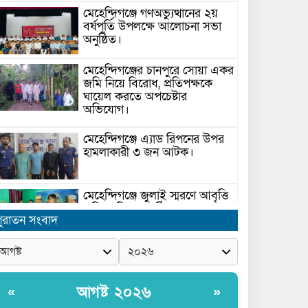
মেহেন্দিগঞ্জে গণঅভ্যুত্থানের ২য়
বর্ষপূর্তি উপলক্ষে আলোচনা সভা
অনুষ্ঠিত।
মেহেন্দিগঞ্জের চানপুরে সোয়া একর
জমি নিয়ে বিরোধ, প্রতিপক্ষকে
ঘায়েল করতে অপচেষ্টার
অভিযোগ।
মেহেন্দিগঞ্জে এ্যাড রিপনের উপর
হামলাকারী ৩ জন আটক।
মেহেন্দিগঞ্জে জুলাই স্মরণে আবৃত্তি
প্রতিযোগিতা অনুষ্ঠিত।
ুরাতন সংবাদ
সরকার ঘোষিত ফ্যামিলি কার্ড
সংক্রান্ত মাঠ পর্যায়ে তথ্য সংগ্রহে
আগ্রহী সুপারভাইজার ও
আগষ্ট ২০২৬
«
»
মাঠকর্মীদের স্বচ্ছতা নিশ্চিত করনে
ারনা প্রদান করেন নৌপরিবহন প্রতিমন্ত্রী রাজিব