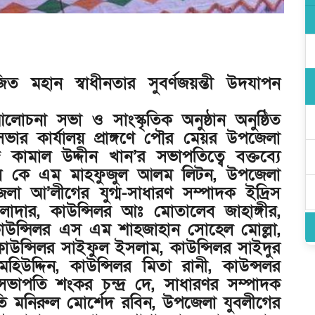
ত মহান স্বাধীনতার সুবর্ণজয়ন্তী উদযাপন
ষক আলোচনা সভা ও সাংস্কৃতিক অনুষ্ঠান অনুষ্ঠিত
সভার কার্যালয় প্রাঙ্গণে পৌর মেয়র উপজেলা
ত
কামাল উদ্দীন খান’র সভাপতিত্বে বক্তব্যে
ান কে এম মাহফুজুল আলম লিটন, উপজেলা
জেলা আ’লীগের যুগ্ম-সাধারণ সম্পাদক ইদ্রিস
াদার, কাউন্সিলর আঃ মোতালেব জাহাঙ্গীর,
াউন্সিলর এস এম শাহজাহান সোহেল মোল্লা,
উন্সিলর সাইফুল ইসলাম, কাউন্সিলর সাইদুর
িউদ্দিন, কাউন্সিলর মিতা রানী, কাউন্সলর
ভাপতি শংকর চন্দ্র দে, সাধারণর সম্পাদক
 মনিরুল মোর্শেদ রবিন, উপজেলা যুবলীগের