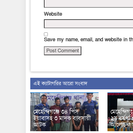
Website
Save my name, email, and website in th
‍এই ক্যাটাগরির ‍আরো সংবাদ
মেহেন্দিগঞ্জে ৩৪ পিস
মেহেন্দিগঞ্
ইয়াবাসহ ৩ মাদক ব্যবসায়ী
২য় বর্ষপূর্
আটক
আলোচনা স