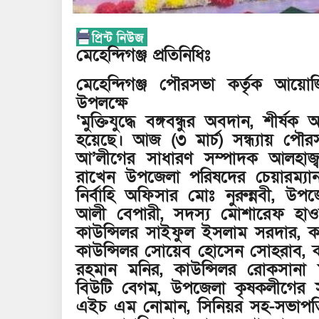
মেহেন্দিগঞ্জ প্রতিনিধিঃ
মেহেন্দিগঞ্জ পৌরসভা কর্তৃক আয়োজি
উপলক্ষে
‘মুক্তিযুদ্ধে বঙ্গবন্ধুর অবদান, শীর্
হয়েছে। আজ (৩ মার্চ) সন্ধ্যায় পৌর
আ’লীগের সাধারণ সম্পাদক আলহাজ্ব 
রাখেন উপজেলা পরিষদের চেয়ারম্য
নির্বাহি অফিসার মোঃ নুরুন্নবী, উপ
আলী বেপারী, সদস্য মোশারেফ হাওল
কাউন্সিলর সাইফুল ইসলাম সরদার, ক
কাউন্সিলর সোয়েব হোসেন সোহরাব, কা
রহমান মনির, কাউন্সিলর রোকসানা মহ
বিউটি বেগম, উপজেলা কৃষকলীগের স
এইচ এম নোমান, সিনিয়র সহ-সভাপতি