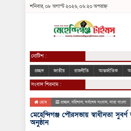
শনিবার, ০৮ অগাস্ট ২০২৬, ০৬:২০ অপরাহ্ন
নোটিশ :
প্রচ্ছদ
জাতীয়
রাজনীতি
আন্তর্জাতিক
আ
সংবাদ শিরনাম :
হোম
প্রচ্ছদ
,
বরিশাল
,
সর্বশেষ সংবাদ
,
সারা বাংলা
মেহেন্দিগঞ্জ পৌরসভায় স্বাধীনতা সুবর্
অনুষ্ঠান