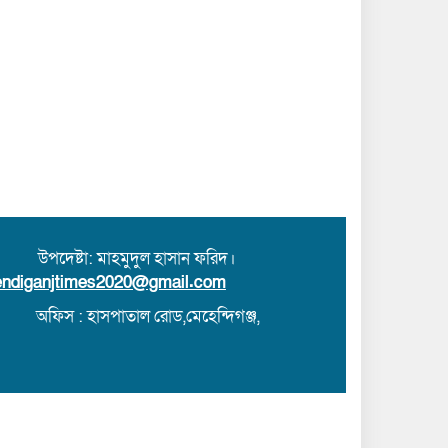
 উপদেষ্টা: মাহমুদুল হাসান ফরিদ।
ndiganjtimes2020@gmail.com
অফিস : হাসপাতাল রোড,মেহেন্দিগঞ্জ,
Theme Customized By
BreakingNews