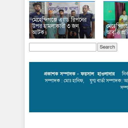
মেহেন্দিগঞ্জে এ্যাড রিপনের
উপর হামলাকারী ৩ জন
মেহেন্দিগঞ
আটক।
আবৃত্তি প্
Search
for:
প্রকাশক সম্পাদক - ফয়সাল হাওলাদার
নির্বা
সম্পাদক : মোঃ হানিফ, যুগ্ম বার্তা সম্পাদক: 
সম্
সর্বস্বত্ব স্বত্বাধিকার সংরক্ষিত । এই ওয়েবসাইটের ক
করা বা অন্য কোথাও প্রকাশ করা সম্পূর্ণ বেআইনি।
De