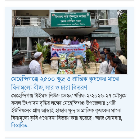
মেহেন্দিগঞ্জে ২৫০০ ক্ষুদ্র ও প্রান্তিক কৃষকের মাঝে
বিনামূল্যে বীজ, সার ও চারা বিতরণ।
মেহেন্দিগঞ্জ টাইমস নিউজ ডেস্ক// খরিফ-২/২০২৬-২৭ মৌসুমে
ফসল উৎপাদন বৃদ্ধির লক্ষ্যে মেহেন্দিগঞ্জ উপজেলার ১৭টি
ইউনিয়নের প্রায় আড়াই হাজার ক্ষুদ্র ও প্রান্তিক কৃষকের মাঝে
বিনামূল্যে কৃষি প্রণোদনা বিতরণ করা হয়েছে। আজ সোমবার,
বিস্তারিত..