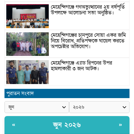
মেহেন্দিগঞ্জে গণঅভ্যুত্থানের ২য় বর্ষপূর্তি
উপলক্ষে আলোচনা সভা অনুষ্ঠিত।
মেহেন্দিগঞ্জের চানপুরে সোয়া একর জমি
নিয়ে বিরোধ, প্রতিপক্ষকে ঘায়েল করতে
অপচেষ্টার অভিযোগ।
মেহেন্দিগঞ্জে এ্যাড রিপনের উপর
হামলাকারী ৩ জন আটক।
মেহেন্দিগঞ্জে জুলাই স্মরণে আবৃত্তি
পুরাতন সংবাদ
প্রতিযোগিতা অনুষ্ঠিত।
সরকার ঘোষিত ফ্যামিলি কার্ড সংক্রান্ত
জুন ২০২৬
«
»
মাঠ পর্যায়ে তথ্য সংগ্রহে আগ্রহী
সুপারভাইজার ও মাঠকর্মীদের স্বচ্ছতা