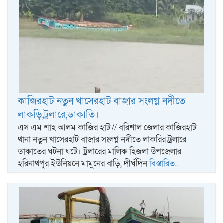
কাজিরহাট নতুন খাসেরহাট বাজার সংলগ্ন নদীতে
লাকড়ি,ট্রলারে,ডাকাতি।
এস এম শাহ আলম কাজির হাট // বরিশাল জেলার কাজিরহাট
থানা নতুন খাসেরহাট বাজার সংলগ্ন নদীতে লাকরির ট্রলারে
ডাকাতের ঘটনা ঘটে। ট্রলারের মালিক হিজলা উপজেলার
হরিনাথপুর ইউনিয়নে মামুনের বাড়ি, দীর্ঘদিন
বিস্তারিত..