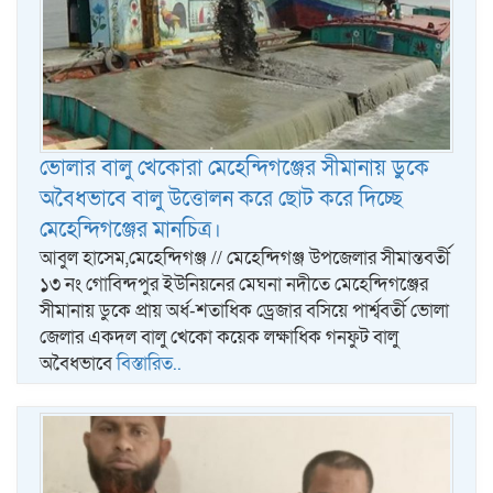
ভোলার বালু খেকোরা মেহেন্দিগঞ্জের সীমানায় ডুকে
অবৈধভাবে বালু উত্তোলন করে ছোট করে দিচ্ছে
মেহেন্দিগঞ্জের মানচিত্র।
আবুল হাসেম,মেহেন্দিগঞ্জ // মেহেন্দিগঞ্জ উপজেলার সীমান্তবর্তী
১৩ নং গোবিন্দপুর ইউনিয়নের মেঘনা নদীতে মেহেন্দিগঞ্জের
সীমানায় ডুকে প্রায় অর্ধ-শতাধিক ড্রেজার বসিয়ে পার্শ্ববর্তী ভোলা
জেলার একদল বালু খেকো কয়েক লক্ষাধিক গনফুট বালু
অবৈধভাবে
বিস্তারিত..