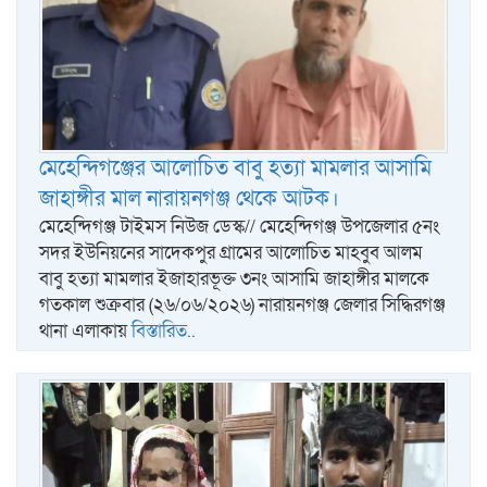
মেহেন্দিগঞ্জের আলোচিত বাবু হত্যা মামলার আসামি
জাহাঙ্গীর মাল নারায়নগঞ্জ থেকে আটক।
মেহেন্দিগঞ্জ টাইমস নিউজ ডেস্ক// মেহেন্দিগঞ্জ উপজেলার ৫নং
সদর ইউনিয়নের সাদেকপুর গ্রামের আলোচিত মাহবুব আলম
বাবু হত্যা মামলার ইজাহারভূক্ত ৩নং আসামি জাহাঙ্গীর মালকে
গতকাল শুক্রবার (২৬/০৬/২০২৬) নারায়নগঞ্জ জেলার সিদ্ধিরগঞ্জ
থানা এলাকায়
বিস্তারিত..