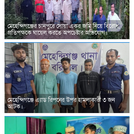
মেহেন্দিগঞ্জের চানপুরে সোয়া একর জমি নিয়ে বিরোধ,
প্রতিপক্ষকে ঘায়েল করতে অপচেষ্টার অভিযোগ।
মেহেন্দিগঞ্জে এ্যাড রিপনের উপর হামলাকারী ৩ জন
আটক।