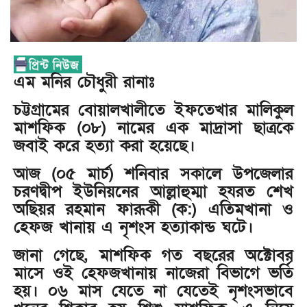
এম মনির চৌধুরী রানাঃ
চট্টগ্রামের বোয়ালখালীতে ইফতেখার মালিকুল
মাশফিক (০৮) নামের এক মাদ্রাসা ছাত্রকে
জবাই করে হত্যা করা হয়েছে।
আজ (০৫ মার্চ) শনিবার সকালে উপজেলার
চরণদ্বীপ ইউনিয়নের আল্লাহুম্মা হযরত শেখ
অছিয়র রহমান ফারূকী (ক:) এতিমখানা ও
হেফজ খানায় এ নৃশংস হত্যাকান্ড ঘটে।
জানা গেছে, মাশফিক গত বছরের অক্টোবর
মাসে ওই হেফজখানায় নাজেরা বিভাগে ভর্তি
হয়। ০৬ মাস যেতে না যেতেই নৃশংসভাবে