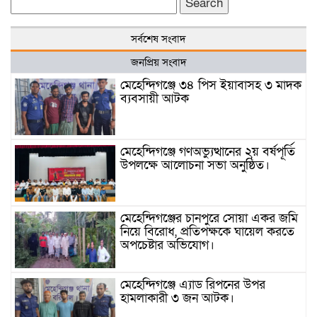
Search
for:
সর্বশেষ সংবাদ
জনপ্রিয় সংবাদ
মেহেন্দিগঞ্জে ৩৪ পিস ইয়াবাসহ ৩ মাদক
ব্যবসায়ী আটক
মেহেন্দিগঞ্জে গণঅভ্যুত্থানের ২য় বর্ষপূর্তি
উপলক্ষে আলোচনা সভা অনুষ্ঠিত।
মেহেন্দিগঞ্জের চানপুরে সোয়া একর জমি
নিয়ে বিরোধ, প্রতিপক্ষকে ঘায়েল করতে
অপচেষ্টার অভিযোগ।
মেহেন্দিগঞ্জে এ্যাড রিপনের উপর
হামলাকারী ৩ জন আটক।