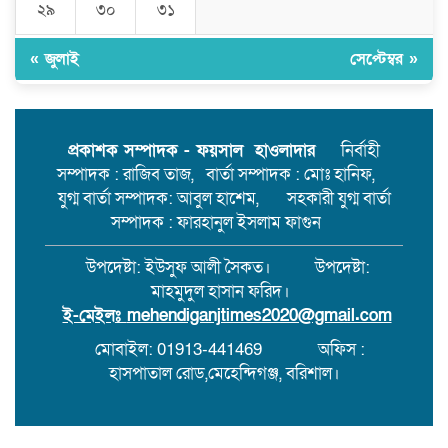
২৯
৩০
৩১
মেহেন্দিগঞ্জের কাজিরহাটে আদালতের
নিষেধাজ্ঞা অমান্য করে ঘর নির্মাণ,যে
« জুলাই
সেপ্টেম্বর »
কোনো সময় ঘটতে পারে বড় রকমের
সংঘর্ষ।
মেহেন্দিগঞ্জের চরগোপালপুরে লুডু
খেলাকে কেন্দ্র করে হাতুড়ি পেটায়
প্রকাশক সম্পাদক - ফয়সাল হাওলাদার
নির্বাহী
একজন নিহত,ঘাতক আটক
সম্পাদক : রাজিব তাজ, বার্তা সম্পাদক : মোঃ হানিফ,
যুগ্ম বার্তা সম্পাদক: আবুল হাশেম, সহকারী যুগ্ম বার্তা
সম্পাদক : ফারহানুল ইসলাম ফাগুন
উপদেষ্টা: ইউসুফ আলী সৈকত। উপদেষ্টা:
মাহমুদুল হাসান ফরিদ।
ই-মেইলঃ
mehendiganjtimes2020@gmail.com
মোবাইল: 01913-441469
অফিস :
হাসপাতাল রোড,মেহেন্দিগঞ্জ, বরিশাল।
সর্বস্বত্ব স্বত্বাধিকার সংরক্ষিত । এই ওয়েবসাইটের কোনো লেখা বা