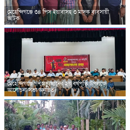
মেহেন্দিগঞ্জে ৩৪ পিস ইয়াবাসহ ৩ মাদক ব্যবসায়ী
আটক
মেহেন্দিগঞ্জে গণঅভ্যুত্থানের ২য় বর্ষপূর্তি উপলক্ষে
আলোচনা সভা অনুষ্ঠিত।