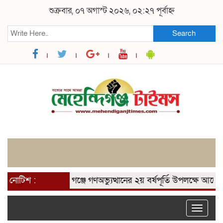
শুক্রবার, ০৭ অগাস্ট ২০২৬, ০২:২৭ পূর্বাহ্ন
Search
 আটক
নোটিশ :
মেহেন্দিগঞ্জে গণঅভ্যুত্থানের ২য় বর্ষপূর্তি উপলক্ষে আলোচনা সভ
Toggle
naviga