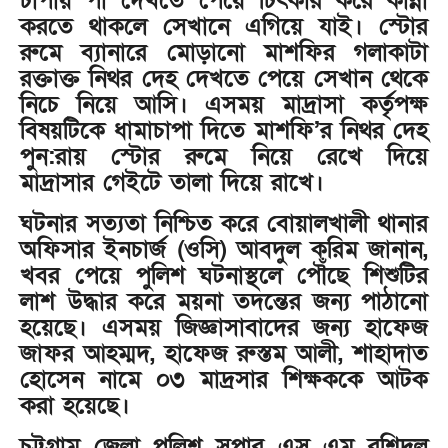
চাপায় পা দেখতে পেয়ে চিৎকার করে কান্না
করতে থাকলে সেখানে এগিয়ে যাই। স্টোর
রুমে ব্যানারে মোড়ানো মাশফির গলাকাটা
রক্তাক্ত নিথর দেহ দেখতে পেয়ে সেখান থেকে
নিচে নিয়ে আসি। এসময় মাদ্রাসা কর্তৃপক্ষ
বিষয়টিকে ধামাচাপা দিতে মাশফি’র নিথর দেহ
পুন:রায় স্টোর রুমে নিয়ে রেখে দিয়ে
মাদ্রাসার গেইটে তালা দিয়ে রাখে।
ঘটনার সত্যতা নিশ্চিত করে বোয়ালখালী থানার
অফিসার ইনচার্জ (ওসি) আবদুল করিম জানান,
খবর পেয়ে পুলিশ ঘটনাস্থলে পৌঁছে শিশুটির
লাশ উদ্ধার করে ময়না তদন্তের জন্য পাঠানো
হয়েছে। এসময় জিজ্ঞাসাবাদের জন্য হাফেজ
জাফর আহম্মদ, হাফেজ রুস্তম আলী, শাহাদাত
হোসেন নামে ০৩ মাদ্রসার শিক্ষককে আটক
করা হয়েছে।
চট্টগ্রাম জেলা পুলিশ সুপার এস এম রশিদুল