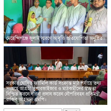
মেহেন্দিগঞ্জে জুলাই স্মরণে আবৃত্তি প্রতিযোগিতা অনুষ্ঠিত।
সরকার ঘোষিত ফ্যামিলি কার্ড সংক্রান্ত মাঠ পর্যায়ে তথ্য
সংগ্রহে আগ্রহী সুপারভাইজার ও মাঠকর্মীদের স্বচ্ছতা
নিশ্চিত করনে ধারনা প্রদান করেন নৌপরিবহন প্রতিমন্ত্রী
রাজিব আহসান এমপি।