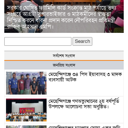
সরকার ঘোষিত ফ্যামিলি কার্ড সংক্রান্ত মাঠ পর্যায়ে তথ্য
সংগ্রহে আগ্রহী সুপারভাইজার ও মাঠকর্মীদের স্বচ্ছতা
নিশ্চিত করনে ধারনা প্রদান করেন নৌপরিবহন প্রতিমন্ত্রী
রাজিব আহসান এমপি।
Search
for:
সর্বশেষ সংবাদ
জনপ্রিয় সংবাদ
মেহেন্দিগঞ্জে ৩৪ পিস ইয়াবাসহ ৩ মাদক
ব্যবসায়ী আটক
মেহেন্দিগঞ্জে গণঅভ্যুত্থানের ২য় বর্ষপূর্তি
উপলক্ষে আলোচনা সভা অনুষ্ঠিত।