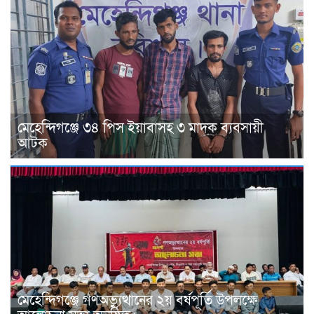
মেহেন্দিগঞ্জে ৩৪ পিস ইয়াবাসহ ৩ মাদক ব্যবসায়ী
আটক
মেহেন্দিগঞ্জে গণঅভ্যুত্থানের ২য় বর্ষপূর্তি উপলক্ষে