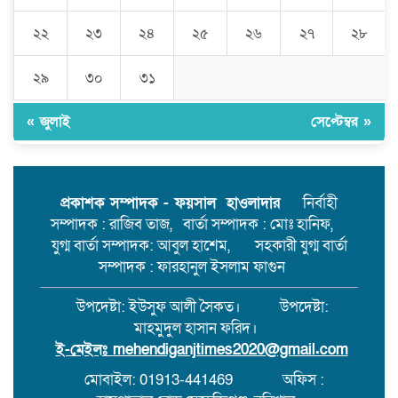
চানপুরে ইউপি নির্বাচনের হাওয়া,
আলোচনায় যুবদল নেতা আলম সিকদার
২২
২৩
২৪
২৫
২৬
২৭
২৮
২ নং ওয়ার্ড নয়নপুরে মেম্বার পদে প্রার্থী
হতে মাঠে সক্রিয় তিনি।
২৯
৩০
৩১
মেহেন্দিগঞ্জের কাজিরহাটে আদালতের
নিষেধাজ্ঞা অমান্য করে ঘর নির্মাণ,যে
« জুলাই
সেপ্টেম্বর »
কোনো সময় ঘটতে পারে বড় রকমের
সংঘর্ষ।
মেহেন্দিগঞ্জের চরগোপালপুরে লুডু
খেলাকে কেন্দ্র করে হাতুড়ি পেটায়
প্রকাশক সম্পাদক - ফয়সাল হাওলাদার
নির্বাহী
একজন নিহত,ঘাতক আটক
সম্পাদক : রাজিব তাজ, বার্তা সম্পাদক : মোঃ হানিফ,
যুগ্ম বার্তা সম্পাদক: আবুল হাশেম, সহকারী যুগ্ম বার্তা
সম্পাদক : ফারহানুল ইসলাম ফাগুন
উপদেষ্টা: ইউসুফ আলী সৈকত। উপদেষ্টা:
মাহমুদুল হাসান ফরিদ।
ই-মেইলঃ
mehendiganjtimes2020@gmail.com
মোবাইল: 01913-441469
অফিস :