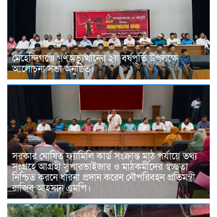
মেহেন্দিগঞ্জে গণঅভ্যুত্থানের ২য় বর্ষপূর্তি উপলক্ষে
আলোচনা সভা অনুষ্ঠিত।
সরকার ঘোষিত ফ্যামিলি কার্ড সংক্রান্ত মাঠ পর্যায়ে তথ্য
সংগ্রহে আগ্রহী সুপারভাইজার ও মাঠকর্মীদের স্বচ্ছতা
নিশ্চিত করনে ধারনা প্রদান করেন নৌপরিবহন প্রতিমন্ত্রী
রাজিব আহসান এমপি।