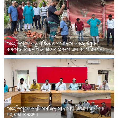
মেহেন্দিগঞ্জে ঝড় বৃষ্টিতেও পুরোদমে চলছে উন্নয়ন
কর্মকান্ড, বিএনপি নেতাদের প্রকল্প এলাকা পরিদর্শন।
মেহেন্দিগঞ্জে ৬৭টি মসজিদ-মাদ্রাসায় জিআর মানবিক
সহায়তা বিতরণ।