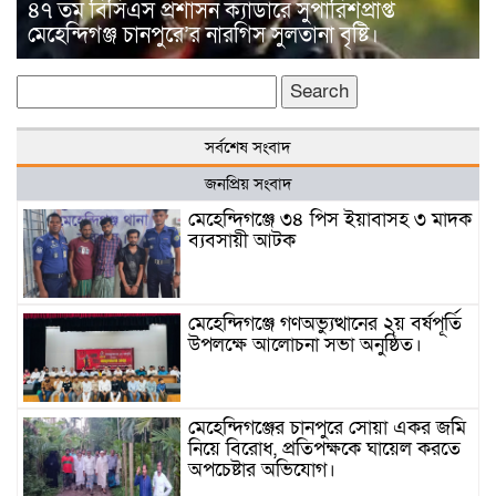
৪৭ তম বিসিএস প্রশাসন ক্যাডারে সুপারিশপ্রাপ্ত
মেহেন্দিগঞ্জ চানপুরে’র নারগিস সুলতানা বৃষ্টি।
Search
for:
সর্বশেষ সংবাদ
জনপ্রিয় সংবাদ
মেহেন্দিগঞ্জে ৩৪ পিস ইয়াবাসহ ৩ মাদক
ব্যবসায়ী আটক
মেহেন্দিগঞ্জে গণঅভ্যুত্থানের ২য় বর্ষপূর্তি
উপলক্ষে আলোচনা সভা অনুষ্ঠিত।
মেহেন্দিগঞ্জের চানপুরে সোয়া একর জমি
নিয়ে বিরোধ, প্রতিপক্ষকে ঘায়েল করতে
অপচেষ্টার অভিযোগ।