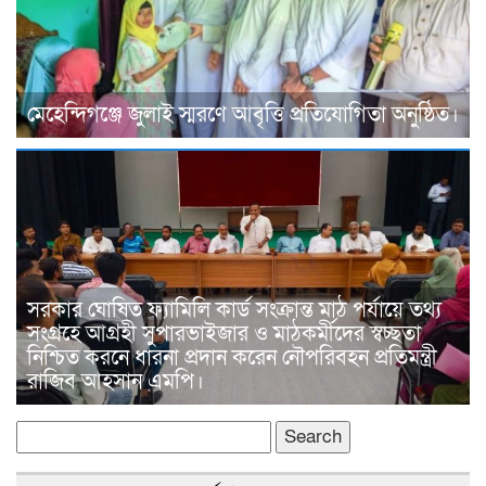
মেহেন্দিগঞ্জে জুলাই স্মরণে আবৃত্তি প্রতিযোগিতা অনুষ্ঠিত।
সরকার ঘোষিত ফ্যামিলি কার্ড সংক্রান্ত মাঠ পর্যায়ে তথ্য
সংগ্রহে আগ্রহী সুপারভাইজার ও মাঠকর্মীদের স্বচ্ছতা
নিশ্চিত করনে ধারনা প্রদান করেন নৌপরিবহন প্রতিমন্ত্রী
রাজিব আহসান এমপি।
Search
for: