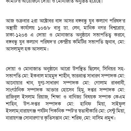
কমিটি’র আয়োজনে দোয়া ও মোনাজাত অনুষ্ঠিত হয়েছে।
আজ শুক্রবার ২রা অক্টোবর বাদ আসর বঙ্গবন্ধু যুব কল্যাণ পরিষদ‘র
অস্থায়ী কার্যালয় ১০৩/৮ বাবু ডা. লেন, মানিক নগর বিশ্বরোড,
ঢাকা-১২০৩ এ দোয়া ও মোনাজাত অনুষ্ঠানে সভাপতিত্ব করনে,
বঙ্গবন্ধু যুব কল্যাণ পরিষদ‘র কেন্দ্রীয় কমিটির সভাপতি জ্বনাব, মো:
আসলামুল হক আসলাম।
দোয়া ও মোনাজাত অনুষ্ঠানে আরো উপস্থিত ছিলেন, সিনিয়র সহ-
সভাপতি মো: ইকবাল মাহমুদ শাহীন, ভারপ্রাপ্ত সাধারণ সম্পাদক মো:
আনোয়ার খান, যুগ্ম-সাধারণ সম্পাদক মো: গোলাম রাব্বানী,
সাংগঠনিক সম্পাদক আক্তার হোসেন হিমু, দপ্তর সম্পাদক মো:
রাজিবুল ইসলাম রিয়াজ, শিক্ষা ও বাণিজ্য বিষয়ক সম্পাক কেএম
শাহিন, উপ-দপ্তর সম্পাদক মো: হানিফ মিয়া, সাইফুল
ইসলাম,নারায়গঞ্জ পর্যটন পিকনিক স্পট’র স্বতাধীকারি মো: সেন্টু মিয়া,
নারায়গঞ্জ সোনারগা’র কৃতিসন্তান মো: শরিফ, মো: নাসিম প্রমুখ।