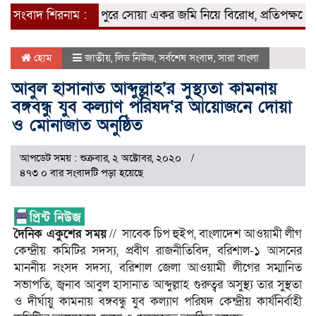
েহেন্দিগঞ্জের চানপুরে সোয়া একর জমি নিয়ে বিরোধ, প্রতিপক্ষকে ঘা
সংবাদ শিরনাম :
হোম
জাতীয়
,
লিড নিউজ
,
সর্বশেষ সংবাদ
,
সারা বাংলা
আবুল হাসানাত আব্দুল্লাহ’র সুস্থ্যতা কামনায়
বঙ্গবন্ধু যুব কল্যাণ পরিষদ‘র আয়োজনে দোয়া
ও মোনাজাত অনুষ্ঠিত
আপডেট সময় : শুক্রবার, ২ অক্টোবর, ২০২০
৪৭৩ ০ বার সংবাদটি পড়া হয়েছে
দৈনিক একুশের সময়
// সাবেক চিপ হুইপ, বাংলাদেশ আওয়ামী লীগ
কেন্দ্রীয় কমিটির সদস্য, প্রবীণ রাজনীতিবিদ, বরিশাল-১ আসনের
মাননীয় সংসদ সদস্য, বরিশাল জেলা আওয়ামী লীগের সম্মানিত
সভাপতি, জ্বনাব আবুল হাসানাত আব্দুল্লাহ গুরুত্বর অসুস্থ্য তার সুস্থতা
ও দীর্ঘায়ু কামনায় বঙ্গবন্ধু যুব কল্যাণ পরিষদ কেন্দ্রীয় কার্যনির্বাহী