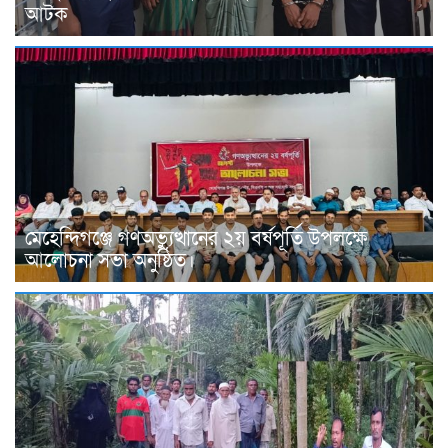
আটক
মেহেন্দিগঞ্জে গণঅভ্যুত্থানের ২য় বর্ষপূর্তি উপলক্ষে
আলোচনা সভা অনুষ্ঠিত।