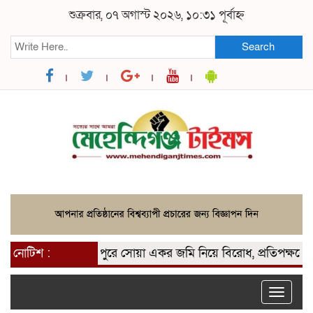
শুক্রবার, ০৭ অগাস্ট ২০২৬, ১০:৩১ পূর্বাহ্ন
Search
েহেন্দিগঞ্জের চানপুরে সোয়া একর জমি নিয়ে বিরোধ, প্রতিপক্ষকে ঘা
নোটিশ :
Toggle
naviga