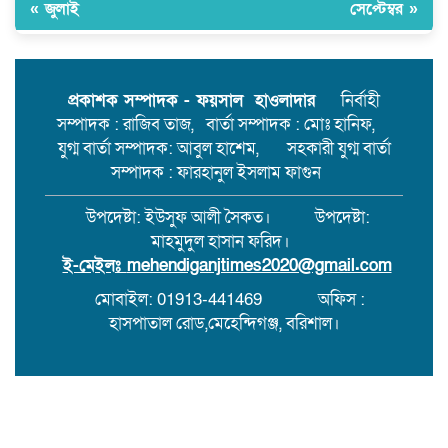
« জুলাই
সেপ্টেম্বর »
কোনো সময় ঘটতে পারে বড় রকমের
সংঘর্ষ।
মেহেন্দিগঞ্জের চরগোপালপুরে লুডু
খেলাকে কেন্দ্র করে হাতুড়ি পেটায়
প্রকাশক সম্পাদক - ফয়সাল হাওলাদার
নির্বাহী
একজন নিহত,ঘাতক আটক
সম্পাদক : রাজিব তাজ, বার্তা সম্পাদক : মোঃ হানিফ,
যুগ্ম বার্তা সম্পাদক: আবুল হাশেম, সহকারী যুগ্ম বার্তা
সম্পাদক : ফারহানুল ইসলাম ফাগুন
উপদেষ্টা: ইউসুফ আলী সৈকত। উপদেষ্টা:
মাহমুদুল হাসান ফরিদ।
ই-মেইলঃ
mehendiganjtimes2020@gmail.com
মোবাইল: 01913-441469
অফিস :
হাসপাতাল রোড,মেহেন্দিগঞ্জ, বরিশাল।
সর্বস্বত্ব স্বত্বাধিকার সংরক্ষিত । এই ওয়েবসাইটের কোনো লেখা বা
ছবি অনুমতি ছাড়া নকল করা বা অন্য কোথাও প্রকাশ করা সম্পূর্ণ
বেআইনি।
Design & Development : It Corner