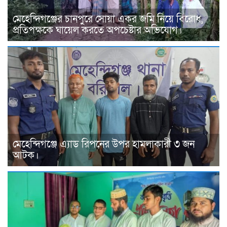
মেহেন্দিগঞ্জের চানপুরে সোয়া একর জমি নিয়ে বিরোধ,
প্রতিপক্ষকে ঘায়েল করতে অপচেষ্টার অভিযোগ।
মেহেন্দিগঞ্জে এ্যাড রিপনের উপর হামলাকারী ৩ জন
আটক।