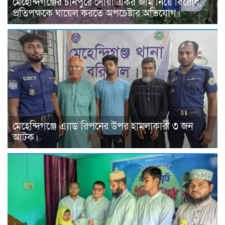
মেহেন্দিগঞ্জের চানপুরে সোয়া একর জমি নিয়ে বিরোধ,
প্রতিপক্ষকে ঘায়েল করতে অপচেষ্টার অভিযোগ।
মেহেন্দিগঞ্জে এ্যাড রিপনের উপর হামলাকারী ৩ জন
আটক।