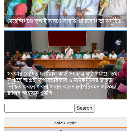
মেহেন্দিগঞ্জে জুলাই স্মরণে আবৃত্তি প্রতিযোগিতা অনুষ্ঠিত।
সরকার ঘোষিত ফ্যামিলি কার্ড সংক্রান্ত মাঠ পর্যায়ে তথ্য
সংগ্রহে আগ্রহী সুপারভাইজার ও মাঠকর্মীদের স্বচ্ছতা
নিশ্চিত করনে ধারনা প্রদান করেন নৌপরিবহন প্রতিমন্ত্রী
রাজিব আহসান এমপি।
Search
for:
সর্বশেষ সংবাদ