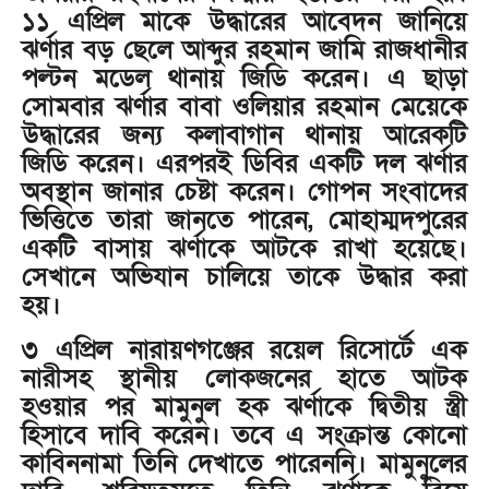
১১ এপ্রিল মাকে উদ্ধারের আবেদন জানিয়ে
ঝর্ণার বড় ছেলে আব্দুর রহমান জামি রাজধানীর
পল্টন মডেল থানায় জিডি করেন। এ ছাড়া
সোমবার ঝর্ণার বাবা ওলিয়ার রহমান মেয়েকে
উদ্ধারের জন্য কলাবাগান থানায় আরেকটি
জিডি করেন। এরপরই ডিবির একটি দল ঝর্ণার
অবস্থান জানার চেষ্টা করেন। গোপন সংবাদের
ভিত্তিতে তারা জানতে পারেন, মোহাম্মদপুরের
একটি বাসায় ঝর্ণাকে আটকে রাখা হয়েছে।
সেখানে অভিযান চালিয়ে তাকে উদ্ধার করা
হয়।
৩ এপ্রিল নারায়ণগঞ্জের রয়েল রিসোর্টে এক
নারীসহ স্থানীয় লোকজনের হাতে আটক
হওয়ার পর মামুনুল হক ঝর্ণাকে দ্বিতীয় স্ত্রী
হিসাবে দাবি করেন। তবে এ সংক্রান্ত কোনো
কাবিননামা তিনি দেখাতে পারেননি। মামুনুলের