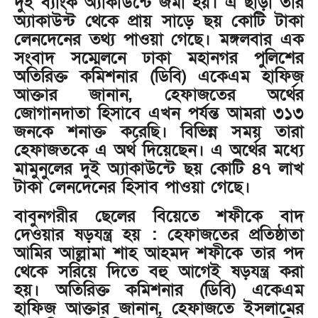
দুই ব্যাংক অ্যাকাউন্টে জমা হয়। এ ছাড়া তার
অ্যাকাউন্ট থেকে প্রায় সাড়ে ছয় কোটি টাকা
লেনদেনের তথ্য পাওয়া গেছে। মঙ্গলবার এক
সংবাদ সম্মেলনে ঢাকা মহানগর পুলিশের
অতিরিক্ত কমিশনার (ডিবি) একেএম হাফিজ
আক্তার জানান, হেফাজতের অর্থের
জোগানদাতা হিসাবে এখন পর্যন্ত আমরা ৩১৩
জনকে শনাক্ত করেছি। বিভিন্ন সময় তারা
হেফাজতকে এ অর্থ দিয়েছেন। এ অর্থের মধ্যে
মামুনুলের দুই অ্যাকাউন্টে ছয় কোটি ৪৭ লাখ
টাকা লেনদেনের হিসাব পাওয়া গেছে।
বাবুনগরীর ছেলের বিয়েতে শফীকে বাদ
দেওয়ার ষড়যন্ত্র হয় : হেফাজতের প্রতিষ্ঠাতা
আমির আল্লামা শাহ আহমদ শফীকে তার পদ
থেকে সরিয়ে দিতে বহু আগেই ষড়যন্ত্র করা
হয়। অতিরিক্ত কমিশনার (ডিবি) একেএম
হাফিজ আক্তার জানান, হেফাজতে ইসলামের