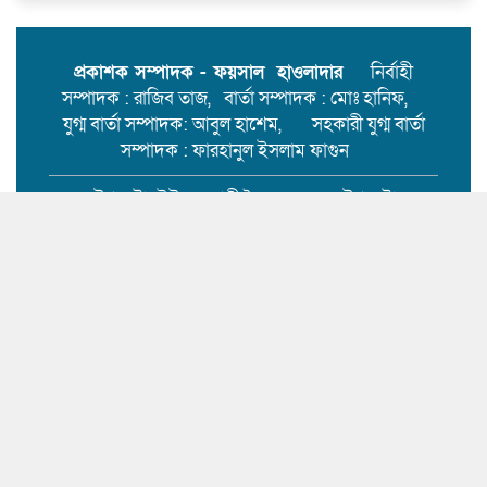
মেহেন্দিগঞ্জের চরগোপালপুরে লুডু
খেলাকে কেন্দ্র করে হাতুড়ি পেটায়
প্রকাশক সম্পাদক - ফয়সাল হাওলাদার
নির্বাহী
একজন নিহত,ঘাতক আটক
সম্পাদক : রাজিব তাজ, বার্তা সম্পাদক : মোঃ হানিফ,
যুগ্ম বার্তা সম্পাদক: আবুল হাশেম, সহকারী যুগ্ম বার্তা
সম্পাদক : ফারহানুল ইসলাম ফাগুন
উপদেষ্টা: ইউসুফ আলী সৈকত। উপদেষ্টা:
মাহমুদুল হাসান ফরিদ।
ই-মেইলঃ
mehendiganjtimes2020@gmail.com
মোবাইল: 01913-441469
অফিস :
হাসপাতাল রোড,মেহেন্দিগঞ্জ, বরিশাল।
সর্বস্বত্ব স্বত্বাধিকার সংরক্ষিত । এই ওয়েবসাইটের কোনো লেখা বা
ছবি অনুমতি ছাড়া নকল করা বা অন্য কোথাও প্রকাশ করা সম্পূর্ণ
বেআইনি।
Design & Development : It Corner
BD.Com
01711073884
.