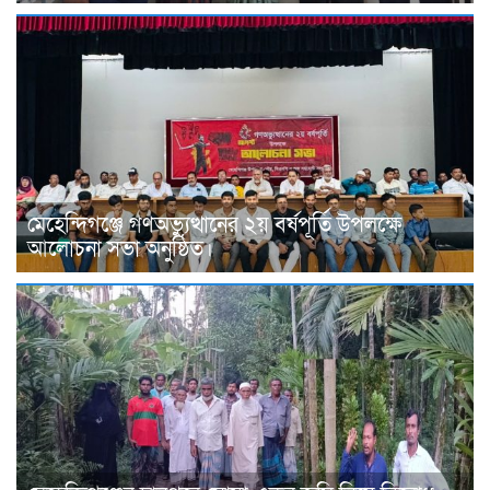
মেহেন্দিগঞ্জে গণঅভ্যুত্থানের ২য় বর্ষপূর্তি উপলক্ষে
আলোচনা সভা অনুষ্ঠিত।