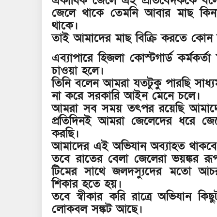
একাধিক জেলে এই প্রতিবেদককে বলেন।
জেলে থাকে তেমনি আবার মাছ কিনার জ
থাকে।
তাই আমাদের মাছ বিক্রি করতে কোন অ
এব্যাপারে হিজলা কোস্টগার্ড কর্মকর
চাওয়া হলে।
তিনি বলেন আমরা যতটুকু পারছি সাধ্য
না করে সরকারি আইন মেনে চলে।
আমরা সব সময় তৎপর রয়েছি আমাদের
প্রতিদিনই আমরা জেলেদের ধরে জে
করছি।
আমাদের এই অভিযান অব্যাহত থাকবে
তবে রাতের বেলা জেলেরা ভয়ঙ্কর র
টিমের সাথে জলদস্যুদের মতো আ
শিকার হতে হয়।
তবে স্বীকার করি রাত্রে অভিযান 
লোকবল সঙ্কট আছে।