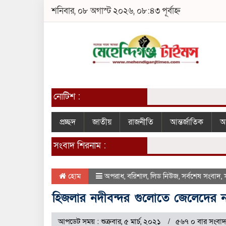
শনিবার, ০৮ অগাস্ট ২০২৬, ০৮:৪৩ পূর্বাহ্ন
নোটিশ :
প্রচ্ছদ
জাতীয়
রাজনীতি
আন্তর্জাতিক
আ
সংবাদ শিরনাম :
হোম
অপরাধ
,
বরিশাল
,
লিড নিউজ
,
সর্বশেষ সংবাদ
,
হিজলার নদীবন্দর গুলোতে জেলেদের
আপডেট সময় : শুক্রবার, ৫ মার্চ, ২০২১
৫৬৭ ০ বার সংবাদ