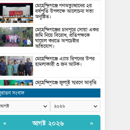
মেহেন্দিগঞ্জে গণঅভ্যুত্থানের ২য়
বর্ষপূর্তি উপলক্ষে আলোচনা সভা
অনুষ্ঠিত।
মেহেন্দিগঞ্জের চানপুরে সোয়া একর
জমি নিয়ে বিরোধ, প্রতিপক্ষকে
ঘায়েল করতে অপচেষ্টার
অভিযোগ।
মেহেন্দিগঞ্জে এ্যাড রিপনের উপর
হামলাকারী ৩ জন আটক।
মেহেন্দিগঞ্জে জুলাই স্মরণে আবৃত্তি
প্রতিযোগিতা অনুষ্ঠিত।
ুরাতন সংবাদ
সরকার ঘোষিত ফ্যামিলি কার্ড
সংক্রান্ত মাঠ পর্যায়ে তথ্য সংগ্রহে
আগ্রহী সুপারভাইজার ও
আগষ্ট ২০২৬
«
»
মাঠকর্মীদের স্বচ্ছতা নিশ্চিত করনে
ারনা প্রদান করেন নৌপরিবহন প্রতিমন্ত্রী রাজিব