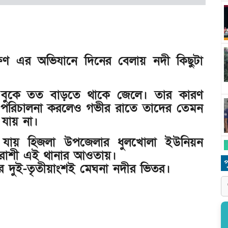
ষণ এর অভিযানে দিনের বেলায় নদী কিছুটা
বুকে তত বাড়তে থাকে জেলে। তার কারণ
ান পরিচালনা করলেও গভীর রাতে তাদের তেমন
যায় না।
া যায় হিজলা উপজেলার ধুলখোলা ইউনিয়ন
লরাশী এই থানার আওতায়।
প
 দুই-তৃতীয়াংশই মেঘনা নদীর ভিতর।
ধ