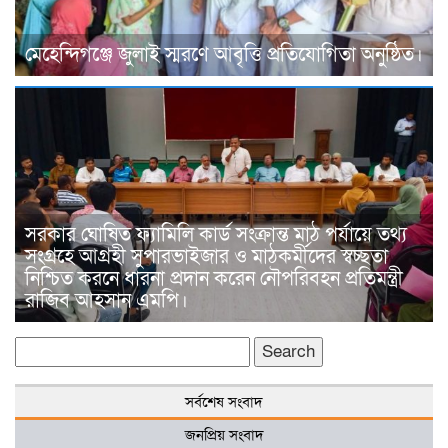
মেহেন্দিগঞ্জে জুলাই স্মরণে আবৃত্তি প্রতিযোগিতা অনুষ্ঠিত।
সরকার ঘোষিত ফ্যামিলি কার্ড সংক্রান্ত মাঠ পর্যায়ে তথ্য
সংগ্রহে আগ্রহী সুপারভাইজার ও মাঠকর্মীদের স্বচ্ছতা
নিশ্চিত করনে ধারনা প্রদান করেন নৌপরিবহন প্রতিমন্ত্রী
রাজিব আহসান এমপি।
Search
for:
সর্বশেষ সংবাদ
জনপ্রিয় সংবাদ