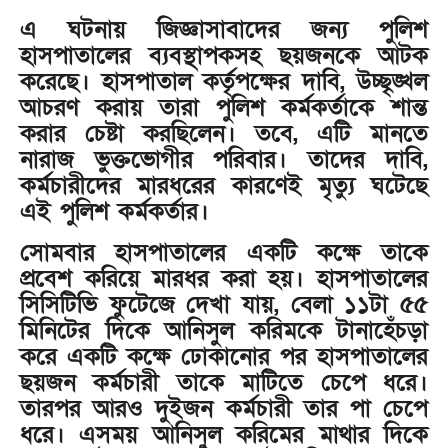
এ ঘটনায় জিজ্ঞাসাবাদের জন্য পুলিশ
হাসপাতালের ব্যবস্থাপকসহ ছয়জনকে আটক
করেছে। হাসপাতাল কর্তৃপক্ষের দাবি, উচ্ছৃঙ্খল
আচরণ করায় তারা পুলিশ কর্মকর্তাকে শান্ত
করার চেষ্টা করছিলেন। তবে, এটি মানতে
নারাজ ভুক্তভোগীর পরিবার। তাদের দাবি,
কর্মচারীদের মারধরের কারণেই মৃত্যু ঘটেছে
এই পুলিশ কর্মকর্তার।
সোমবার হাসপাতালের একটি কক্ষে তাকে
প্রবেশ করিয়ে মারধর করা হয়। হাসপাতালের
সিসিটিভি ফুটেজে দেখা যায়, বেলা ১১টা ৫৫
মিনিটের দিকে আনিসুল করিমকে টানাহেঁচড়া
করে একটি কক্ষে ঢোকানোর পর হাসপাতালের
ছয়জন কর্মচারী তাকে মাটিতে চেপে ধরে।
তারপর আরও দুইজন কর্মচারী তার পা চেপে
ধরে। এসময় আনিসুল করিমের মাথার দিকে