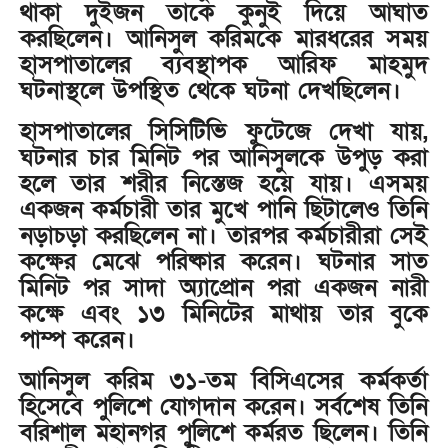
থাকা দুইজন তাকে কুনুই দিয়ে আঘাত
করছিলেন। আনিসুল করিমকে মারধরের সময়
হাসপাতালের ব্যবস্থাপক আরিফ মাহমুদ
ঘটনাস্থলে উপস্থিত থেকে ঘটনা দেখছিলেন।
হাসপাতালের সিসিটিভি ফুটেজে দেখা যায়,
ঘটনার চার মিনিট পর আনিসুলকে উপুড় করা
হলে তার শরীর নিস্তেজ হয়ে যায়। এসময়
একজন কর্মচারী তার মুখে পানি ছিটালেও তিনি
নড়াচড়া করছিলেন না। তারপর কর্মচারীরা সেই
কক্ষের মেঝে পরিষ্কার করেন। ঘটনার সাত
মিনিট পর সাদা অ্যাপ্রোন পরা একজন নারী
কক্ষে এবং ১৩ মিনিটের মাথায় তার বুকে
পাম্প করেন।
আনিসুল করিম ৩১-তম বিসিএসের কর্মকর্তা
হিসেবে পুলিশে যোগদান করেন। সর্বশেষ তিনি
বরিশাল মহানগর পুলিশে কর্মরত ছিলেন। তিনি