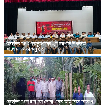
মেহেন্দিগঞ্জে গণঅভ্যুত্থানের ২য় বর্ষপূর্তি উপলক্ষে
আলোচনা সভা অনুষ্ঠিত।
মেহেন্দিগঞ্জের চানপুরে সোয়া একর জমি নিয়ে বিরোধ,