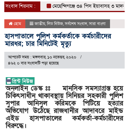
সংবাদ শিরনাম :
মেহেন্দিগঞ্জে ৩৪ পিস ইয়াবাসহ ৩ মাদক ব্যব
হোম
জাতীয়
,
লিড নিউজ
,
সর্বশেষ সংবাদ
,
সারা বাংলা
হাসপাতালে পুলিশ কর্মকর্তাকে কর্মচারীদের
মারধর; চার মিনিটেই মৃত্যু
আপডেট সময় : মঙ্গলবার, ১০ নভেম্বর, ২০২০
৪৬২ ০ বার সংবাদটি পড়া হয়েছে
অনলাইন ডেস্ক ঃঃ মানসিক সমস্যাগ্রস্ত হয়ে
চিকিৎসাধীন থাকাবস্থায় সিনিয়র সহকারী পুলিশ
সুপার আনিসুল করিমকে পিটিয়ে হত্যার
অভিযোগ উঠেছে রাজধানীর আদাবরে মাইন্ড
এইড হাসপাতালের কর্মকর্তা-কর্মচারীদের
বিরুদ্ধে।