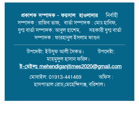
মেহেন্দিগঞ্জের চরগোপালপুরে লুডু
খেলাকে কেন্দ্র করে হাতুড়ি পেটায়
প্রকাশক সম্পাদক - ফয়সাল হাওলাদার
নির্বাহী
একজন নিহত,ঘাতক আটক
সম্পাদক : রাজিব তাজ, বার্তা সম্পাদক : মোঃ হানিফ,
যুগ্ম বার্তা সম্পাদক: আবুল হাশেম, সহকারী যুগ্ম বার্তা
সম্পাদক : ফারহানুল ইসলাম ফাগুন
উপদেষ্টা: ইউসুফ আলী সৈকত। উপদেষ্টা:
মাহমুদুল হাসান ফরিদ।
ই-মেইলঃ
mehendiganjtimes2020@gmail.com
মোবাইল: 01913-441469
অফিস :
হাসপাতাল রোড,মেহেন্দিগঞ্জ, বরিশাল।
সর্বস্বত্ব স্বত্বাধিকার সংরক্ষিত । এই ওয়েবসাইটের কোনো লেখা বা
ছবি অনুমতি ছাড়া নকল করা বা অন্য কোথাও প্রকাশ করা সম্পূর্ণ
বেআইনি।
Design & Development : It Corner
BD.Com
01711073884
.
Theme Customized By
BreakingNews