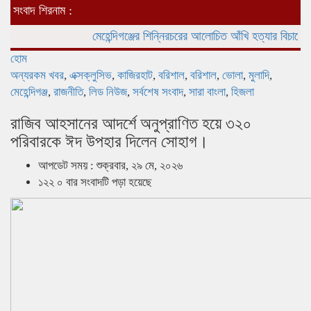
সংবাদ শিরনাম :
মেহেন্দিগঞ্জের শিন্নিরচরের আলোচিত আঁখি হত্যার বিচারের দাবীতে
হোম
অন্যরকম খবর
,
এক্সক্লুসিভ
,
কাজিরহাট
,
বরিশাল
,
বরিশাল
,
ভোলা
,
মুলাদি
,
মেহেন্দিগঞ্জ
,
রাজনীতি
,
লিড নিউজ
,
সর্বশেষ সংবাদ
,
সারা বাংলা
,
হিজলা
রাজিব আহসানের আদর্শে অনুপ্রাণিত হয়ে ৩২০
পরিবারকে ঈদ উপহার দিলেন সোহাগ।
আপডেট সময় : শুক্রবার, ২৯ মে, ২০২৬
১২২ ০ বার সংবাদটি পড়া হয়েছে