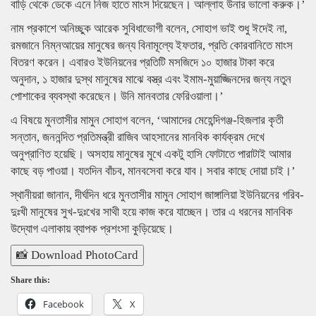
বাড়ি থেকে ডেকে এনে নিজ হাতে মাংস দিয়েছেন। আল্লাহ উনার ভালো করুক।’
নাম প্রকাশে অনিচ্ছুক আরেক সুবিধাভোগী বলেন, সোহাগ ভাই শুধু ঈদেই না,
রমজানে নিম্নআয়ের মানুষের জন্য বিনামূল্যে ইফতার, প্রতি কোরবানিতে মাংস
বিতরণ করেন। এবারও ইউনিয়নের প্রতিটি মসজিদে ১০ হাজার টাকা করে
অনুদান, ১ হাজার দুস্থ মানুষের মাঝে বস্ত্র এবং ইমাম-মুয়াজ্জিনদের জন্য নতুন
পোশাকের ব্যবস্থা করেছেন। উনি মানবতার ফেরিওয়ালা।’
এ বিষয়ে মুনতাসীর মামুন সোহাগ বলেন, ‘আমাদের মেহেন্দিগঞ্জ-হিজলার কৃতী
সন্তান, জননন্দিত প্রতিমন্ত্রী রাজিব আহসানের মানবিক কার্যক্রম দেখে
অনুপ্রাণিত হয়েছি। অসহায় মানুষের মুখে একটু হাসি ফোটাতে পারাটাই আমার
কাছে বড় পাওয়া। যতদিন বাঁচব, মানবসেবা করে যাব। সবার কাছে দোয়া চাই।’
স্থানীয়রা জানান, দীর্ঘদিন ধরে মুনতাসীর মামুন সোহাগ জাঙ্গালিয়া ইউনিয়নের গরিব-
দুঃখী মানুষের সুখ-দুঃখের সাথী হয়ে কাজ করে যাচ্ছেন। তার এ ধরনের মানবিক
উদ্যোগ এলাকায় ব্যাপক প্রশংসা কুড়িয়েছে।
📸 Download PhotoCard
Share this:
Facebook
X