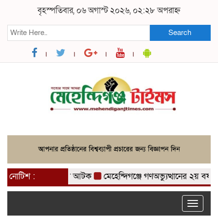
বৃহস্পতিবার, ০৬ অগাস্ট ২০২৬, ০২:২৮ অপরাহ্ন
Search
হ ৩ মাদক ব্যবসায়ী আটক
নোটিশ :
মেহেন্দিগঞ্জে গণঅভ্যুত্থানের ২য় বর্ষপূর্ত
Toggle
naviga