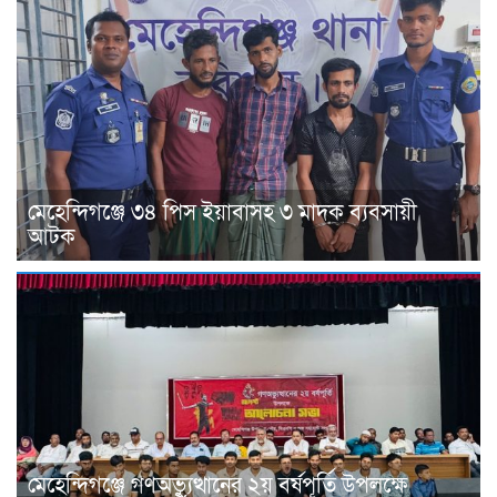
মেহেন্দিগঞ্জে ৩৪ পিস ইয়াবাসহ ৩ মাদক ব্যবসায়ী
আটক
মেহেন্দিগঞ্জে গণঅভ্যুত্থানের ২য় বর্ষপূর্তি উপলক্ষে