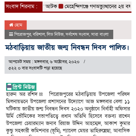
হ ৩ মাদক ব্যবসায়ী আটক
সংবাদ শিরনাম :
মেহেন্দিগঞ্জে গণঅভ্যুত্থানের ২য় বর্ষপূর্ত
হোম
পিরোজপুর
,
বরিশাল
,
লিড নিউজ
,
সর্বশেষ সংবাদ
,
সারা বাংলা
মঠবাড়িয়ায় জাতীয় জন্ম নিবন্ধন দিবস পালিত।
আপডেট সময় : মঙ্গলবার, ৬ অক্টোবর, ২০২০
৫২২ ০ বার সংবাদটি পড়া হয়েছে
হারুন অর রশিদ ঃঃ পিরোজপুরের মঠবাড়িয়ায় উপজেলা পরিষদ
মিলনায়তনে উপজেলা প্রশাসনের উদ্যোগে আজ মঙ্গলবার বেলা ১১
ঘটিকায় জাতীয় জন্ম নিবন্ধন দিবস ২০২০ অনুষ্ঠানে নির্বাহী অফিসার
ঊর্মি ভৌমিকের সভাপতিত্বে প্রধান অতিথি হিসেবে বক্তব্য রাখেন
উপজেলা চেয়ারম্যান জনাব রিয়াজ উদ্দিন আহম্মেদ, আকাশ কুমার
কুন্ডু সহকারী কমিশনার (ভূমি), প্যানেল মেয়র তাহিরুন্নেছা, আবাসিক