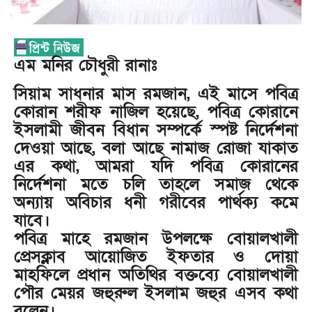
এম মনির চৌধুরী রানাঃ
সিয়াম সাধনার মাস রমজান, এই মাসে পবিত্র
কোরান শরীফ নাজিল হয়েছে, পবিত্র কোরানে
ইসলামী জীবন বিধান সম্পর্কে স্পষ্ট নির্দেশনা
দেওয়া আছে, বলা আছে নামাজ রোজা যাকাত
এর কথা, আমরা যদি পবিত্র কোরানের
নির্দেশনা মতে চলি তাহলে সমাজ থেকে
অন্যায় অবিচার ধনী গরীবের পার্থক্য কমে
যাবে।
পবিত্র মাহে রমজান উপলক্ষে বোয়ালখালী
প্রেসক্লাব আয়োজিত ইফতার ও দোয়া
মাহফিলে প্রধান অতিথির বক্তব্যে বোয়ালখালী
পৌর মেয়র জহুরুল ইসলাম জহুর এসব কথা
বলেন।