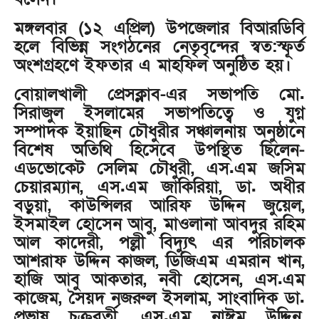
মঙ্গলবার (১২ এপ্রিল) উপজেলার বিআরডিবি
হলে বিভিন্ন সংগঠনের নেতৃবৃন্দের স্বত:স্ফূর্ত
অংশগ্রহণে ইফতার এ মাহফিল অনুষ্ঠিত হয়।
বোয়ালখালী প্রেসক্লাব-এর সভাপতি মো.
সিরাজুল ইসলামের সভাপতিত্বে ও যুগ্ন
সম্পাদক ইয়াছিন চৌধুরীর সঞ্চালনায় অনুষ্ঠানে
বিশেষ অতিথি হিসেবে উপস্থিত ছিলেন-
এডভোকেট সেলিম চৌধুরী, এস.এম জসিম
চেয়ারম্যান, এস.এম জাকিরিয়া, ডা. অধীর
বড়ুয়া, কাউন্সিলর আরিফ উদ্দিন জুয়েল,
ইসমাইল হোসেন আবু, মাওলানা আবদুর রহিম
আল কাদেরী, পল্লী বিদ্যুৎ এর পরিচালক
আশরাফ উদ্দিন কাজল, ডিজিএম এমরান খান,
হাজি আবু আকতার, নবী হোসেন, এস.এম
কাজেম, সৈয়দ নজরুল ইসলাম, সাংবাদিক ডা.
প্রভাষ চক্রবর্তী, এস.এম নাঈম উদ্দিন,