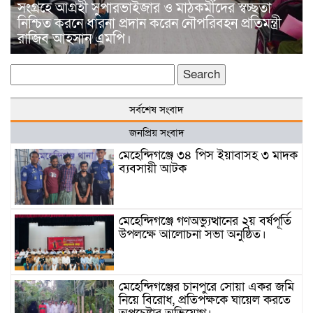
সংগ্রহে আগ্রহী সুপারভাইজার ও মাঠকর্মীদের স্বচ্ছতা
নিশ্চিত করনে ধারনা প্রদান করেন নৌপরিবহন প্রতিমন্ত্রী
রাজিব আহসান এমপি।
Search
for:
সর্বশেষ সংবাদ
জনপ্রিয় সংবাদ
মেহেন্দিগঞ্জে ৩৪ পিস ইয়াবাসহ ৩ মাদক
ব্যবসায়ী আটক
মেহেন্দিগঞ্জে গণঅভ্যুত্থানের ২য় বর্ষপূর্তি
উপলক্ষে আলোচনা সভা অনুষ্ঠিত।
মেহেন্দিগঞ্জের চানপুরে সোয়া একর জমি
নিয়ে বিরোধ, প্রতিপক্ষকে ঘায়েল করতে