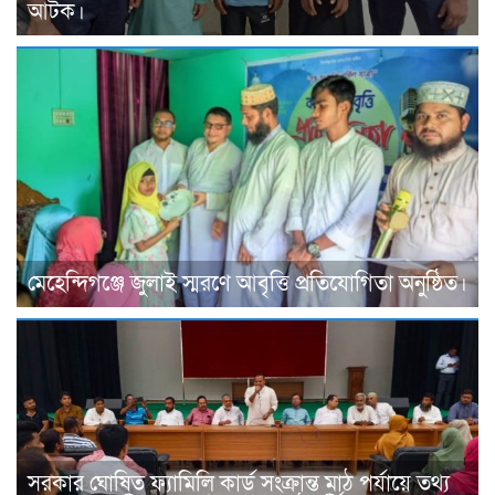
আটক।
মেহেন্দিগঞ্জে জুলাই স্মরণে আবৃত্তি প্রতিযোগিতা অনুষ্ঠিত।
সরকার ঘোষিত ফ্যামিলি কার্ড সংক্রান্ত মাঠ পর্যায়ে তথ্য