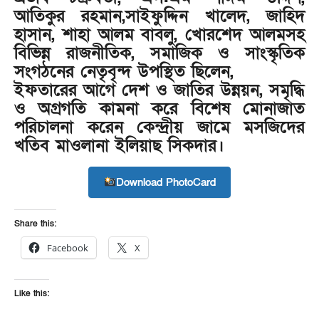
আতিকুর রহমান,সাইফুদ্দিন খালেদ, জাহিদ
হাসান, শাহা আলম বাবলু, খোরশেদ আলমসহ
বিভিন্ন রাজনীতিক, সমাজিক ও সাংস্কৃতিক
সংগঠনের নেতৃবৃন্দ উপস্থিত ছিলেন,
ইফতারের আগে দেশ ও জাতির উন্নয়ন, সমৃদ্ধি
ও অগ্রগতি কামনা করে বিশেষ মোনাজাত
পরিচালনা করেন কেন্দ্রীয় জামে মসজিদের
খতিব মাওলানা ইলিয়াছ সিকদার।
Download PhotoCard
Share this:
Facebook
X
Like this: