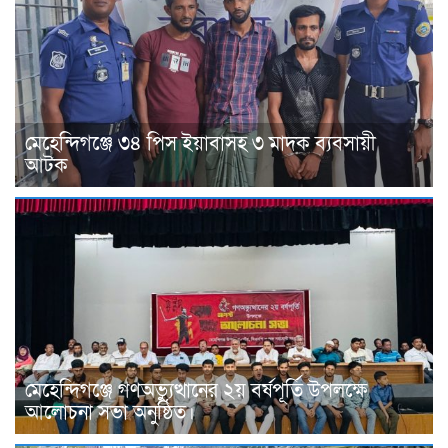
মেহেন্দিগঞ্জে ৩৪ পিস ইয়াবাসহ ৩ মাদক ব্যবসায়ী
আটক
মেহেন্দিগঞ্জে গণঅভ্যুত্থানের ২য় বর্ষপূর্তি উপলক্ষে
আলোচনা সভা অনুষ্ঠিত।