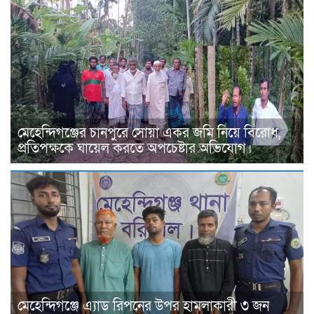
মেহেন্দিগঞ্জের চানপুরে সোয়া একর জমি নিয়ে বিরোধ,
প্রতিপক্ষকে ঘায়েল করতে অপচেষ্টার অভিযোগ।
মেহেন্দিগঞ্জে এ্যাড রিপনের উপর হামলাকারী ৩ জন