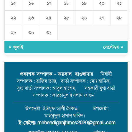
১৫
১৬
১৭
১৮
১৯
২০
২১
চানপুরে ইউপি নির্বাচনের হাওয়া,
আলোচনায় যুবদল নেতা আলম সিকদার
২২
২৩
২৪
২৫
২৬
২৭
২৮
২ নং ওয়ার্ড নয়নপুরে মেম্বার পদে প্রার্থী
হতে মাঠে সক্রিয় তিনি।
২৯
৩০
৩১
মেহেন্দিগঞ্জের কাজিরহাটে আদালতের
নিষেধাজ্ঞা অমান্য করে ঘর নির্মাণ,যে
« জুলাই
সেপ্টেম্বর »
কোনো সময় ঘটতে পারে বড় রকমের
সংঘর্ষ।
মেহেন্দিগঞ্জের চরগোপালপুরে লুডু
খেলাকে কেন্দ্র করে হাতুড়ি পেটায়
প্রকাশক সম্পাদক - ফয়সাল হাওলাদার
নির্বাহী
একজন নিহত,ঘাতক আটক
সম্পাদক : রাজিব তাজ, বার্তা সম্পাদক : মোঃ হানিফ,
যুগ্ম বার্তা সম্পাদক: আবুল হাশেম, সহকারী যুগ্ম বার্তা
সম্পাদক : ফারহানুল ইসলাম ফাগুন
উপদেষ্টা: ইউসুফ আলী সৈকত। উপদেষ্টা:
মাহমুদুল হাসান ফরিদ।
ই-মেইলঃ
mehendiganjtimes2020@gmail.com