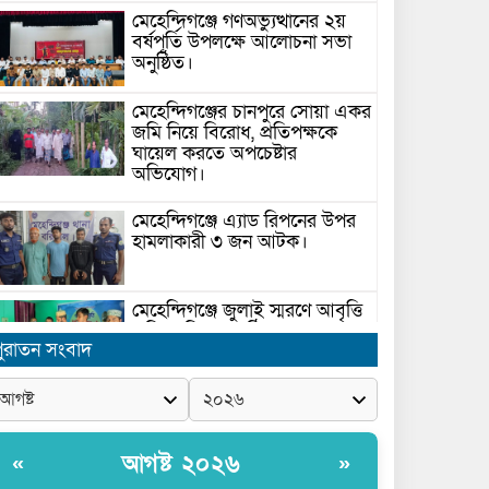
মেহেন্দিগঞ্জে গণঅভ্যুত্থানের ২য়
বর্ষপূর্তি উপলক্ষে আলোচনা সভা
অনুষ্ঠিত।
মেহেন্দিগঞ্জের চানপুরে সোয়া একর
জমি নিয়ে বিরোধ, প্রতিপক্ষকে
ঘায়েল করতে অপচেষ্টার
অভিযোগ।
মেহেন্দিগঞ্জে এ্যাড রিপনের উপর
হামলাকারী ৩ জন আটক।
মেহেন্দিগঞ্জে জুলাই স্মরণে আবৃত্তি
প্রতিযোগিতা অনুষ্ঠিত।
ুরাতন সংবাদ
সরকার ঘোষিত ফ্যামিলি কার্ড
সংক্রান্ত মাঠ পর্যায়ে তথ্য সংগ্রহে
আগ্রহী সুপারভাইজার ও
আগষ্ট ২০২৬
«
»
মাঠকর্মীদের স্বচ্ছতা নিশ্চিত করনে
ারনা প্রদান করেন নৌপরিবহন প্রতিমন্ত্রী রাজিব