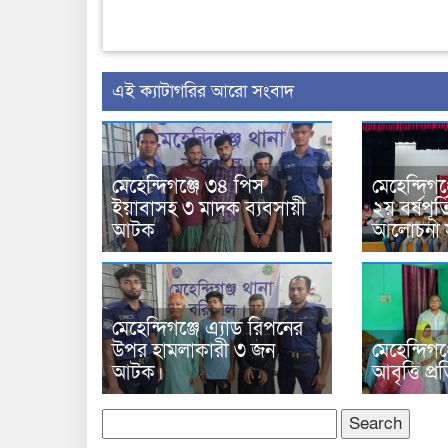
‍এই ক্যাটাগরির ‍আরো সংবাদ
মেহেন্দিগঞ্জে ৩৪ পিস
মেহেন্দিগঞ্
ইয়াবাসহ ৩ মাদক ব্যবসায়ী
২য় বর্ষপূর্
আটক
আলোচনা স
মেহেন্দিগঞ্জে এ্যাড রিপনের
উপর হামলাকারী ৩ জন
মেহেন্দিগঞ
আটক।
আবৃত্তি প্
Search
for: