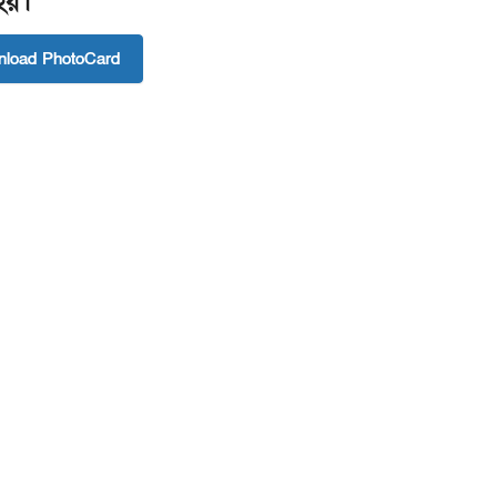
 হয়।
load PhotoCard