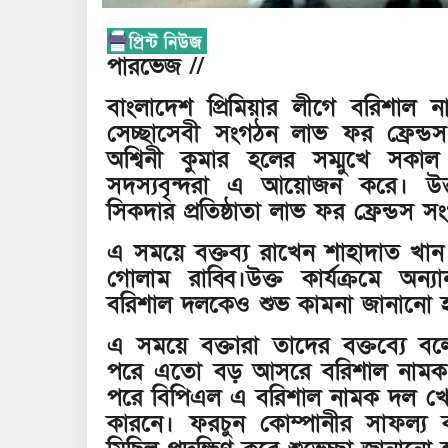
পারভেজ //
বাংলাদেশ প্রিমিয়ার লীগে বরিশাল ন
সেচ্ছাসেবী সংগঠন লাভ ফর ফ্রেন্ড
অশ্বিনী কুমার হলের সম্মুখে সক
সদস্যবৃন্দরা এ আয়োজন করে। উ
সিকদার প্রতিষ্ঠাতা লাভ ফর ফ্রেন্ডস 
এ সময়ে বক্তব্য রাখেন শাহাদাত খান
গোলাম রাব্বি।উক্ত কার্যক্রমে অন্
বরিশাল দলকেও শুভ কামনা জানানো 
এ সময়ে বক্তারা তাদের বক্তব্যে বলেন,
পরে এতো বড় আসরে বরিশাল নামক দ
পরে বিপিএল এ বরিশাল নামক দল খেল
কারনে। ফরচুন কোম্পানীর সাফল্য 