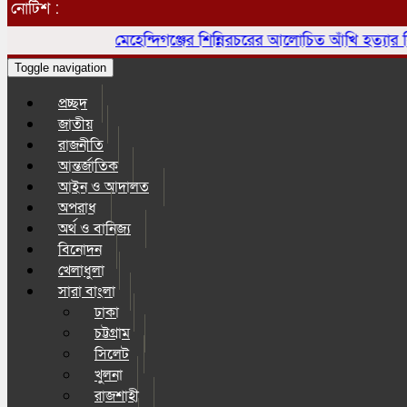
নোটিশ :
মেহেন্দিগঞ্জের শিন্নিরচরের আলোচিত আঁখি হত্যার বিচারে
Toggle navigation
প্রচ্ছদ
জাতীয়
রাজনীতি
আন্তর্জাতিক
আইন ও আদালত
অপরাধ
অর্থ ও বানিজ্য
বিনোদন
খেলাধুলা
সারা বাংলা
ঢাকা
চট্টগ্রাম
সিলেট
খুলনা
রাজশাহী