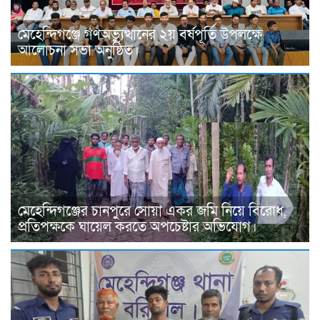
মেহেন্দিগঞ্জে গণঅভ্যুত্থানের ২য় বর্ষপূর্তি উপলক্ষে
আলোচনা সভা অনুষ্ঠিত।
মেহেন্দিগঞ্জের চানপুরে সোয়া একর জমি নিয়ে বিরোধ,
প্রতিপক্ষকে ঘায়েল করতে অপচেষ্টার অভিযোগ।