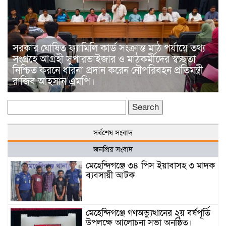
সরকার ঘোষিত ফ্যামিলি কার্ড সংক্রান্ত মাঠ পর্যায়ে তথ্য
সংগ্রহে আগ্রহী সুপারভাইজার ও মাঠকর্মীদের স্বচ্ছতা
নিশ্চিত করনে ধারনা প্রদান করেন নৌপরিবহন প্রতিমন্ত্রী
রাজিব আহসান এমপি।
Search
for:
সর্বশেষ সংবাদ
জনপ্রিয় সংবাদ
মেহেন্দিগঞ্জে ৩৪ পিস ইয়াবাসহ ৩ মাদক
ব্যবসায়ী আটক
মেহেন্দিগঞ্জে গণঅভ্যুত্থানের ২য় বর্ষপূর্তি
উপলক্ষে আলোচনা সভা অনুষ্ঠিত।