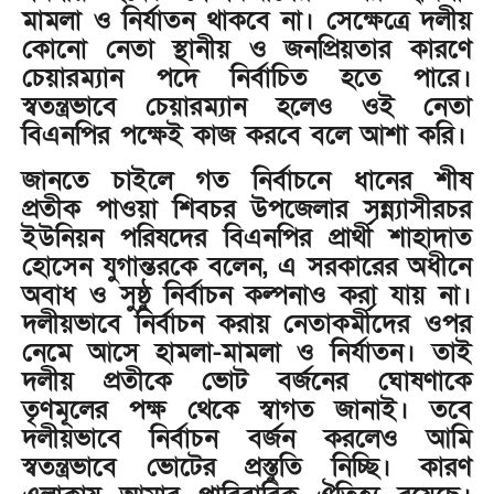
মামলা ও নির্যাতন থাকবে না। সেক্ষেত্রে দলীয়
কোনো নেতা স্থানীয় ও জনপ্রিয়তার কারণে
চেয়ারম্যান পদে নির্বাচিত হতে পারে।
স্বতন্ত্রভাবে চেয়ারম্যান হলেও ওই নেতা
বিএনপির পক্ষেই কাজ করবে বলে আশা করি।
জানতে চাইলে গত নির্বাচনে ধানের শীষ
প্রতীক পাওয়া শিবচর উপজেলার সন্ন্যাসীরচর
ইউনিয়ন পরিষদের বিএনপির প্রার্থী শাহাদাত
হোসেন যুগান্তরকে বলেন, এ সরকারের অধীনে
অবাধ ও সুষ্ঠু নির্বাচন কল্পনাও করা যায় না।
দলীয়ভাবে নির্বাচন করায় নেতাকর্মীদের ওপর
নেমে আসে হামলা-মামলা ও নির্যাতন। তাই
দলীয় প্রতীকে ভোট বর্জনের ঘোষণাকে
তৃণমূলের পক্ষ থেকে স্বাগত জানাই। তবে
দলীয়ভাবে নির্বাচন বর্জন করলেও আমি
স্বতন্ত্রভাবে ভোটের প্রস্তুতি নিচ্ছি। কারণ