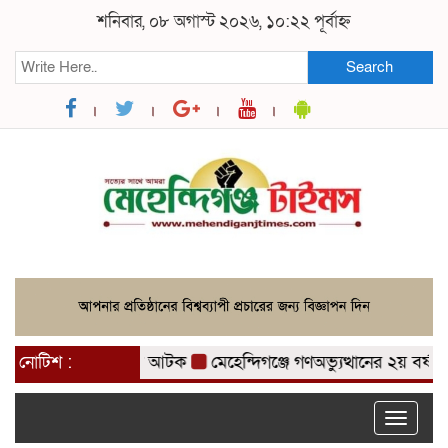
শনিবার, ০৮ অগাস্ট ২০২৬, ১০:২২ পূর্বাহ্ন
Search
 ৩ মাদক ব্যবসায়ী আটক
নোটিশ :
মেহেন্দিগঞ্জে গণঅভ্যুত্থানের ২য় বর্ষপূর্তি 
Toggle
naviga