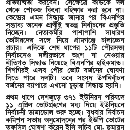
প্রতিদ্বন্দ্বিতা করবেন। সেক্ষেত্রে কাউকে দল
থেকে শোকজ কিংবা বহিষ্কার করা হবে না।
কেন্দ্রের এমন সিদ্ধান্ত জানার পর বিএনপির
সম্ভাব্য অনেক প্রার্থীই স্বতন্ত্র নির্বাচনের প্রস্তুতি
নিচ্ছেন। নেতাকর্মীর পাশাপাশি সাধারণ
ভোটারদের সঙ্গে নিয়ে গ্রামগঞ্জে চালাচ্চেন
প্রচার। এদিকে শেষ ধাপের ১১টি পৌরসভা
নির্বাচনেও দলীয়ভাবে অংশ না নেওয়ার
নীতিগত সিদ্ধান্ত নিয়েছে বিএনপির হাইকমান্ড।
শিগগিরই এসব পৌর ভোট বর্জনের ঘোষণা
দিতে পারে দলটি। তবে সংসদ উপনির্বাচন
বর্জনের ব্যাপারে এখনো চূড়ান্ত সিদ্ধান্ত হয়নি।
প্রথম ধাপে দেশজুড়ে ৩৭১ ইউনিয়ন পরিষদে
১১ এপ্রিল ভোটগ্রহণের মধ্য দিয়ে ইউনিয়নে
নির্বাচনী ডামাডোল শুরু হচ্ছে। বুধবার নির্বাচন
কমিশন সভায় অনুমোদনের পর ইউপি ভোটের
তফসিল ঘোষণা করেন ইসি সচিব মো. হুমায়ুন