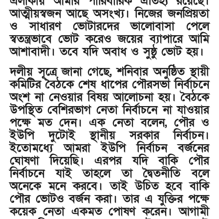
এলাকায় আমার পারিবারিক ঐতিহ্য রয়েছে।
আত্মীয়স্বজন আছে অসংখ্য। নিজের জনপ্রিয়তা
ও সাধারণ ভোটারদের ভালোবাসা পেলে
স্বতন্ত্রভাবে ভোট করেও জয়ের ব্যাপারে আমি
আশাবাদী। তবে যদি অবাধ ও সুষ্ঠু ভোট হয়।
দলীয় সূত্রে জানা গেছে, শনিবার অনুষ্ঠিত স্থায়ী
কমিটির বৈঠকে শেষ ধাপের পৌরসভা নির্বাচনে
অংশ না নেওয়ার বিষয় আলোচনা হয়। বৈঠকে
উপস্থিত বেশিরভাগ নেতা নির্বাচনে না যাওয়ার
পক্ষে মত দেন। এক নেতা বলেন, পৌর ও
ইউপি দুটোই স্থানীয় সরকার নির্বাচন।
ইতোমধ্যে আমরা ইউপি নির্বাচন বর্জনের
ঘোষণা দিয়েছি। এরপর যদি বাকি পৌর
নির্বাচনে যাই তাহলে তা দ্বৈতনীতি বলে
অনেকে মনে করবে। তাই উচিত হবে বাকি
পৌর ভোটও বর্জন করা। তার এ যুক্তির পক্ষে
কয়েক নেতা একমত পোষণ করেন। আগামী