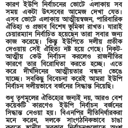
কারণ ইউপি নির্বাচনের ভোটে এলাকায় সব
সময় একটা উৎসবের আমেজ দেখা যেত।
এসব ভোটে এলাকায় আত্মীয়স্বজন, পারিবারিক
ঐতিহ্য ও প্রভাব বিশেষ ভূমিকা রাখত। যারাই
চেয়ারম্যান নির্বাচিত হয়েছেন তারা সবার জন্য
কাজ করেছে। কিন্তু ইউপিতে দলীয় প্রতীক
দেওয়ায় সেই ঐহিত্য নষ্ট হয়ে গেছে। নিকট-
আত্মীয় কেউ নির্বাচন করলেও রাজনীতির
কারণে তার বিরোধিতা করতে হচ্ছে। এতে
করে দীর্ঘদিনের আত্মীয়তার বন্ধন ভেঙে
যাচ্ছে। সবকিছু বিবেচনা করেই আমরা ইউপি
নির্বাচন দলীয়ভাবে বর্জনের সিদ্ধান্ত নিয়েছি।
শুধু তৃণমূলের ঐতিহ্যের জন্যই নয়, আরও বেশ
কয়েকটি কারণেও ইউপি নির্বাচন বর্জনের
সিদ্ধান্ত নেওয়া হয়। বিএনপির নীতিনির্ধারকরা
মনে করেন, দলকে সাংগঠনিকভাবে চাঙা
করতে স্থানীয় সরকার নির্বাচনগুলোতে অংশ