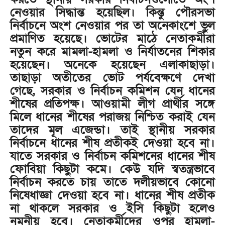
নেওয়ার সিদ্ধান্ত হয়েছিল। কিন্তু পৌরসভা
নির্বাচনে অংশ নেওয়ার পর তা অনেকাংশে ভুল
প্রমাণিত হয়েছে। ভোটের মাঠে নেতাকর্মীরা
নতুন করে মামলা-হামলা ও নির্যাতনের শিকার
হয়েছেন। অনেকে হয়েছেন এলাকাছাড়া।
তাছাড়া অতীতের ভোট পর্যবেক্ষণে দেখা
গেছে, সরকার ও নির্বাচন কমিশন যেন ধানের
শীষের প্রতিপক্ষ। আওয়ামী লীগ প্রার্থীর সঙ্গে
মিলে ধানের শীষের পরাজয় নিশ্চিত করাই যেন
তাদের মূল এজেন্ডা। তাই স্থানীয় সরকার
নির্বাচনে ধানের শীষ প্রতীকই দেওয়া হবে না।
যাতে সরকার ও নির্বাচন কমিশনের ধানের শীষ
ফোবিয়া কিছুটা কমে। কেউ যদি স্বতন্ত্রভাবে
নির্বাচন করতে চায় তাতে দলীয়ভাবে কোনো
নিষেধাজ্ঞা দেওয়া হবে না। ধানের শীষ প্রতীক
না থাকলে সরকার ও ইসি কিছুটা হলেও
নমনীয় হবে। নেতাকর্মীদের ওপর হামলা-