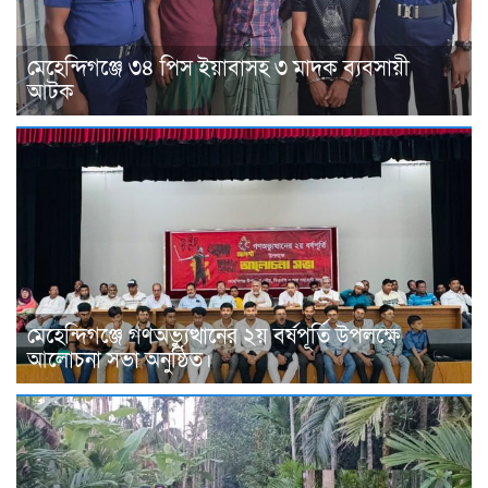
মেহেন্দিগঞ্জে ৩৪ পিস ইয়াবাসহ ৩ মাদক ব্যবসায়ী
আটক
মেহেন্দিগঞ্জে গণঅভ্যুত্থানের ২য় বর্ষপূর্তি উপলক্ষে
আলোচনা সভা অনুষ্ঠিত।