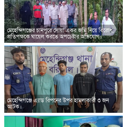
মেহেন্দিগঞ্জের চানপুরে সোয়া একর জমি নিয়ে বিরোধ,
প্রতিপক্ষকে ঘায়েল করতে অপচেষ্টার অভিযোগ।
মেহেন্দিগঞ্জে এ্যাড রিপনের উপর হামলাকারী ৩ জন
আটক।