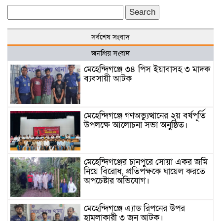
Search
for:
সর্বশেষ সংবাদ
জনপ্রিয় সংবাদ
মেহেন্দিগঞ্জে ৩৪ পিস ইয়াবাসহ ৩ মাদক
ব্যবসায়ী আটক
মেহেন্দিগঞ্জে গণঅভ্যুত্থানের ২য় বর্ষপূর্তি
উপলক্ষে আলোচনা সভা অনুষ্ঠিত।
মেহেন্দিগঞ্জের চানপুরে সোয়া একর জমি
নিয়ে বিরোধ, প্রতিপক্ষকে ঘায়েল করতে
অপচেষ্টার অভিযোগ।
মেহেন্দিগঞ্জে এ্যাড রিপনের উপর
হামলাকারী ৩ জন আটক।