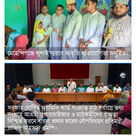
মেহেন্দিগঞ্জে জুলাই স্মরণে আবৃত্তি প্রতিযোগিতা অনুষ্ঠিত।
সরকার ঘোষিত ফ্যামিলি কার্ড সংক্রান্ত মাঠ পর্যায়ে তথ্য
সংগ্রহে আগ্রহী সুপারভাইজার ও মাঠকর্মীদের স্বচ্ছতা
নিশ্চিত করনে ধারনা প্রদান করেন নৌপরিবহন প্রতিমন্ত্রী
রাজিব আহসান এমপি।