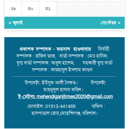
হতে মাঠে সক্রিয় তিনি।
২৯
৩০
৩১
মেহেন্দিগঞ্জের কাজিরহাটে আদালতের
নিষেধাজ্ঞা অমান্য করে ঘর নির্মাণ,যে
« জুলাই
সেপ্টেম্বর »
কোনো সময় ঘটতে পারে বড় রকমের
সংঘর্ষ।
মেহেন্দিগঞ্জের চরগোপালপুরে লুডু
খেলাকে কেন্দ্র করে হাতুড়ি পেটায়
প্রকাশক সম্পাদক - ফয়সাল হাওলাদার
নির্বাহী
একজন নিহত,ঘাতক আটক
সম্পাদক : রাজিব তাজ, বার্তা সম্পাদক : মোঃ হানিফ,
যুগ্ম বার্তা সম্পাদক: আবুল হাশেম, সহকারী যুগ্ম বার্তা
সম্পাদক : ফারহানুল ইসলাম ফাগুন
উপদেষ্টা: ইউসুফ আলী সৈকত। উপদেষ্টা:
মাহমুদুল হাসান ফরিদ।
ই-মেইলঃ
mehendiganjtimes2020@gmail.com
মোবাইল: 01913-441469
অফিস :
হাসপাতাল রোড,মেহেন্দিগঞ্জ, বরিশাল।