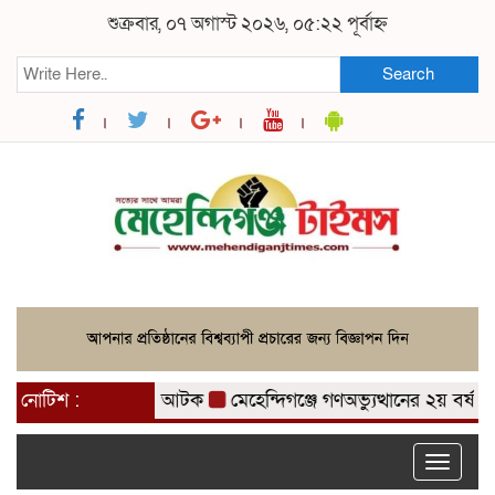
শুক্রবার, ০৭ অগাস্ট ২০২৬, ০৫:২২ পূর্বাহ্ন
Search
 ৩ মাদক ব্যবসায়ী আটক
নোটিশ :
মেহেন্দিগঞ্জে গণঅভ্যুত্থানের ২য় বর্ষপূর্তি
Toggle
naviga