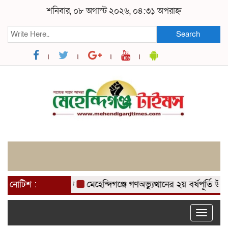
শনিবার, ০৮ অগাস্ট ২০২৬, ০৪:৩১ অপরাহ্ন
Search
াদক ব্যবসায়ী আটক
নোটিশ :
মেহেন্দিগঞ্জে গণঅভ্যুত্থানের ২য় বর্ষপূর্তি উপলক
Toggle
naviga