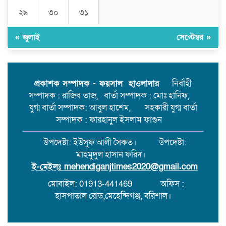
২৯
৩০
৩১
মেহেন্দিগঞ্জের কাজিরহাটে আদালতের
নিষেধাজ্ঞা অমান্য করে ঘর নির্মাণ,যে
« জুলাই
সেপ্টেম্বর »
কোনো সময় ঘটতে পারে বড় রকমের
সংঘর্ষ।
মেহেন্দিগঞ্জের চরগোপালপুরে লুডু
খেলাকে কেন্দ্র করে হাতুড়ি পেটায়
প্রকাশক সম্পাদক - ফয়সাল হাওলাদার
নির্বাহী
একজন নিহত,ঘাতক আটক
সম্পাদক : রাজিব তাজ, বার্তা সম্পাদক : মোঃ হানিফ,
যুগ্ম বার্তা সম্পাদক: আবুল হাশেম, সহকারী যুগ্ম বার্তা
সম্পাদক : ফারহানুল ইসলাম ফাগুন
উপদেষ্টা: ইউসুফ আলী সৈকত। উপদেষ্টা:
মাহমুদুল হাসান ফরিদ।
ই-মেইলঃ
mehendiganjtimes2020@gmail.com
মোবাইল: 01913-441469
অফিস :
হাসপাতাল রোড,মেহেন্দিগঞ্জ, বরিশাল।