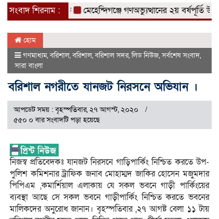
াদক ব্যবসায়ী আটক
সংবাদ শিরনাম :
মেহেন্দিগঞ্জে গণঅভ্যুত্থানের ২য় বর্ষপূর্তি উপলক
হোম
গণমাধ্যম
,
বরিশাল
,
বরিশাল
,
বরিশাল সদর
,
লিড নিউজ
,
সর্বশেষ সংবাদ
,
সারা বাংলা
বরিশাল নগরীতে যানজট নিরসনে অভিযান ।
আপডেট সময় : বৃহস্পতিবার, ২৭ আগস্ট, ২০২০
৫৫০ ০ বার সংবাদটি পড়া হয়েছে
নিজস্ব প্রতিবেদকঃ যানজট নিরসনে গাড়িপার্কিং নিশ্চিত করতে উপ-
পুলিশ কমিশনার ট্রাফিক জনাব মোহাম্মদ জাকির হোসেন মজুমদার
পিপিএম ,কমার্শিয়াল এলাকায় যে সকল ভবনে গাড়ী পার্কিংয়ের
ব্যবস্থা আছে সে সকল ভবনে গাড়ীপার্কিং নিশ্চিত করতে ভবনের
মালিকদের অনুরোধ জানান। বৃহস্পতিবার ,২৭ আগষ্ট বেলা ১১ টায়