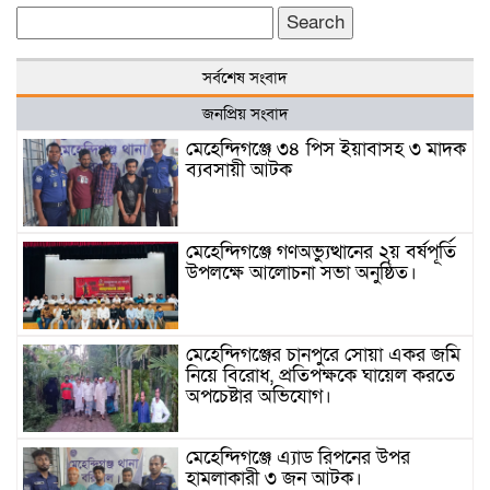
Search
for:
সর্বশেষ সংবাদ
জনপ্রিয় সংবাদ
মেহেন্দিগঞ্জে ৩৪ পিস ইয়াবাসহ ৩ মাদক
ব্যবসায়ী আটক
মেহেন্দিগঞ্জে গণঅভ্যুত্থানের ২য় বর্ষপূর্তি
উপলক্ষে আলোচনা সভা অনুষ্ঠিত।
মেহেন্দিগঞ্জের চানপুরে সোয়া একর জমি
নিয়ে বিরোধ, প্রতিপক্ষকে ঘায়েল করতে
অপচেষ্টার অভিযোগ।
মেহেন্দিগঞ্জে এ্যাড রিপনের উপর
হামলাকারী ৩ জন আটক।