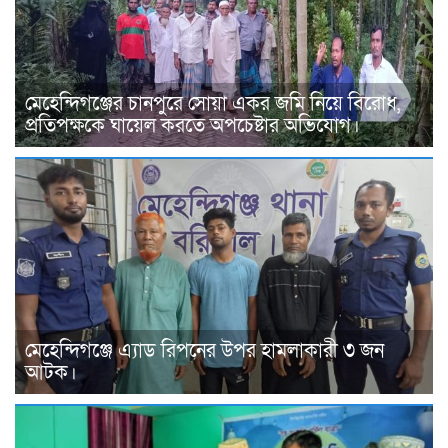
মেহেন্দিগঞ্জের চানপুরে সোয়া একর জমি নিয়ে বিরোধ,
প্রতিপক্ষকে ঘায়েল করতে অপচেষ্টার অভিযোগ।
মেহেন্দিগঞ্জে এ্যাড রিপনের উপর হামলাকারী ৩ জন
আটক।