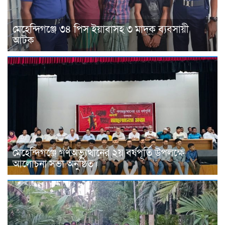
মেহেন্দিগঞ্জে ৩৪ পিস ইয়াবাসহ ৩ মাদক ব্যবসায়ী
আটক
মেহেন্দিগঞ্জে গণঅভ্যুত্থানের ২য় বর্ষপূর্তি উপলক্ষে
আলোচনা সভা অনুষ্ঠিত।