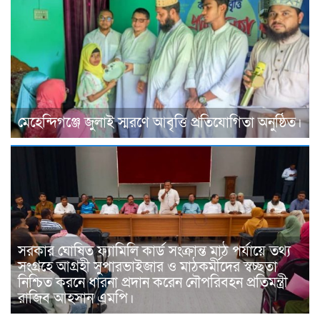
মেহেন্দিগঞ্জে জুলাই স্মরণে আবৃত্তি প্রতিযোগিতা অনুষ্ঠিত।
সরকার ঘোষিত ফ্যামিলি কার্ড সংক্রান্ত মাঠ পর্যায়ে তথ্য
সংগ্রহে আগ্রহী সুপারভাইজার ও মাঠকর্মীদের স্বচ্ছতা
নিশ্চিত করনে ধারনা প্রদান করেন নৌপরিবহন প্রতিমন্ত্রী
রাজিব আহসান এমপি।