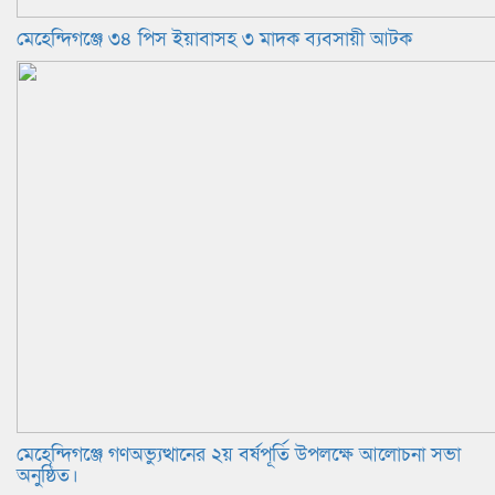
মেহেন্দিগঞ্জে ৩৪ পিস ইয়াবাসহ ৩ মাদক ব্যবসায়ী আটক
মেহেন্দিগঞ্জে গণঅভ্যুত্থানের ২য় বর্ষপূর্তি উপলক্ষে আলোচনা সভা
অনুষ্ঠিত।