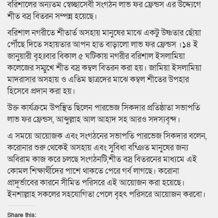
বরিশালের অন্যতম স্বেচ্ছাসেবী সংগঠন লাভ ফর ফ্রেন্ডস এর উদ্দ্যেগে
শীত বস্র বিতরন সম্পন্ন হয়েছে।
বরিশাল নগরীতে শীতার্ত অসহায় মানুষের মাঝে একটু উষ্ণতার ছোঁয়া
পৌঁছে দিতে সহায়তার আপন হাত বাড়ালো লাভ ফর ফ্রেন্ডস ।১৪ ই
জানুয়ারী বৃহঃবার বিকাল ৫ ঘটিকায় নগরীর বরিশাল ইসলামিয়া
কলেজের সম্মুখে শীত বস্র কম্বল বিতরন করা হয়। জামিয়া ইসলামিয়া
মাদরাসার অসহায় ও এতিম ছাত্রদের মাঝে কম্বল শীতের উপহার
হিসেবে প্রদান করা হয়।
উক্ত কার্যক্রমে উপস্থিত ছিলেন পারভেজ সিকদার প্রতিষ্ঠাতা সভাপতি
লাভ ফর ফ্রেন্ডস, আব্দুল্লাহ আল আহাদ সহ আরও সদস্যবৃন্দ।
এ সময়ে আয়োজক এবং সংগঠনের সভাপতি পারভেজ সিকদার বলেন,
করোনার শুরু থেকেই অসহায় এবং সুবিধা বন্ঞিত মানুষের জন্য
অবিরাম কাজ করে চলছে সংগঠনটি,শীত বস্র বিতরনের মাধ্যমে এই
কোমল শিক্ষার্থীদের পাশে থাকতে পেরে গর্ব লাগছে। করোনা
প্রাদূর্ভাবের কারনে সীমিত পরিসরে এই আয়োজন করা হয়েছে।
ইনশাল্লাহ সকলের সহযোগিতা পেলে বৃহৎ পরিসরে আয়োজন করবো।
Share this: