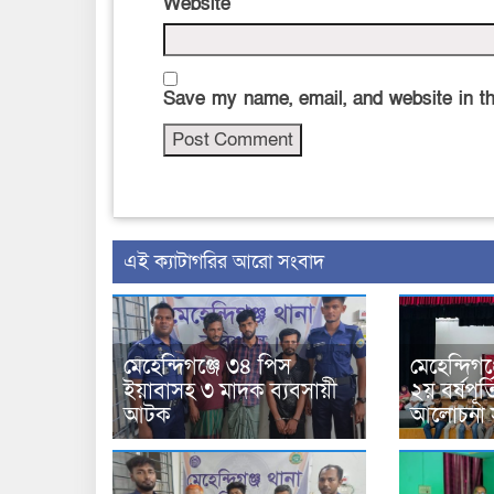
Website
Save my name, email, and website in th
‍এই ক্যাটাগরির ‍আরো সংবাদ
মেহেন্দিগঞ্জে ৩৪ পিস
মেহেন্দিগঞ্
ইয়াবাসহ ৩ মাদক ব্যবসায়ী
২য় বর্ষপূর্
আটক
আলোচনা স