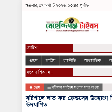
শুক্রবার, ০৭ অগাস্ট ২০২৬, ০৩:৪৫ পূর্বাহ্ন
নোটিশ :
প্রচ্ছদ
জাতীয়
রাজনীতি
আন্তর্জাতিক
আ
সংবাদ শিরনাম :
হোম
বরিশাল
,
সর্বশেষ সংবাদ
,
সারা বাংলা
বরিশালে লাভ ফর ফ্রেন্ডসের উদ্দ্যেগ
উদযাপিত