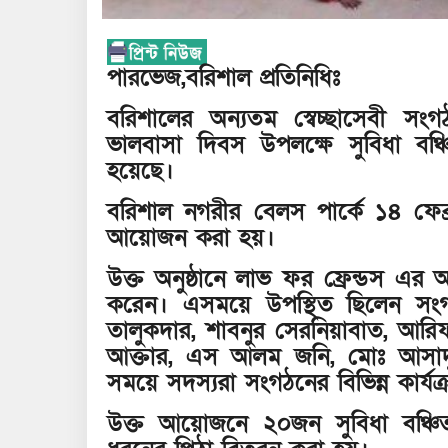
পারভেজ,বরিশাল প্রতিনিধিঃ
বরিশালের অন্যতম স্বেচ্ছাসেবী স
ভালবাসা দিবস উপলক্ষে সুবিধা বঞ
হয়েছে।
বরিশাল নগরীর বেলস পার্কে ১৪ ফেব্
আয়োজন করা হয়।
উক্ত অনুষ্ঠানে লাভ ফর ফ্রেন্ডস এর 
করেন। এসময়ে উপস্থিত ছিলেন সংগ
তালুকদার, শাবনুর সেরনিয়াবাত, আরিফ
আক্তার, এস আলম জনি, মোঃ আসাদু
সময়ে সদস্যরা সংগঠনের বিভিন্ন কার্যক
উক্ত আয়োজনে ২০জন সুবিধা বঞ্চিত 