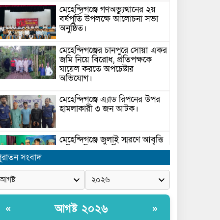
মেহেন্দিগঞ্জে গণঅভ্যুত্থানের ২য়
বর্ষপূর্তি উপলক্ষে আলোচনা সভা
অনুষ্ঠিত।
মেহেন্দিগঞ্জের চানপুরে সোয়া একর
জমি নিয়ে বিরোধ, প্রতিপক্ষকে
ঘায়েল করতে অপচেষ্টার
অভিযোগ।
মেহেন্দিগঞ্জে এ্যাড রিপনের উপর
হামলাকারী ৩ জন আটক।
মেহেন্দিগঞ্জে জুলাই স্মরণে আবৃত্তি
প্রতিযোগিতা অনুষ্ঠিত।
ুরাতন সংবাদ
সরকার ঘোষিত ফ্যামিলি কার্ড
সংক্রান্ত মাঠ পর্যায়ে তথ্য সংগ্রহে
আগ্রহী সুপারভাইজার ও
আগষ্ট ২০২৬
«
»
মাঠকর্মীদের স্বচ্ছতা নিশ্চিত করনে
ারনা প্রদান করেন নৌপরিবহন প্রতিমন্ত্রী রাজিব