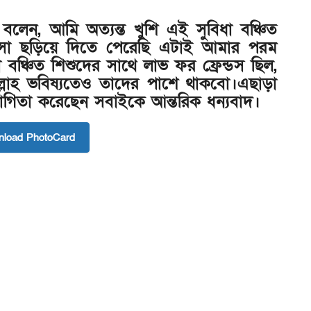
েন, আমি অত্যন্ত খুশি এই সুবিধা বঞ্চিত
াসা ছড়িয়ে দিতে পেরেছি এটাই আমার পরম
ঞ্চিত শিশুদের সাথে লাভ ফর ফ্রেন্ডস ছিল,
াহ ভবিষ্যতেও তাদের পাশে থাকবো।এছাড়া
গিতা করেছেন সবাইকে আন্তরিক ধন্যবাদ।
load PhotoCard