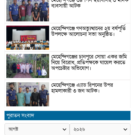
মেহেন্দিগঞ্জে ৩৪ পিস ইয়াবাসহ ৩ মাদক
ব্যবসায়ী আটক
মেহেন্দিগঞ্জে গণঅভ্যুত্থানের ২য় বর্ষপূর্তি
উপলক্ষে আলোচনা সভা অনুষ্ঠিত।
মেহেন্দিগঞ্জের চানপুরে সোয়া একর জমি
নিয়ে বিরোধ, প্রতিপক্ষকে ঘায়েল করতে
অপচেষ্টার অভিযোগ।
মেহেন্দিগঞ্জে এ্যাড রিপনের উপর
হামলাকারী ৩ জন আটক।
মেহেন্দিগঞ্জে জুলাই স্মরণে আবৃত্তি
পুরাতন সংবাদ
প্রতিযোগিতা অনুষ্ঠিত।