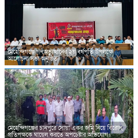
মেহেন্দিগঞ্জে গণঅভ্যুত্থানের ২য় বর্ষপূর্তি উপলক্ষে
আলোচনা সভা অনুষ্ঠিত।
মেহেন্দিগঞ্জের চানপুরে সোয়া একর জমি নিয়ে বিরোধ,
প্রতিপক্ষকে ঘায়েল করতে অপচেষ্টার অভিযোগ।