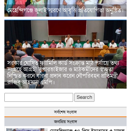
মেহেন্দিগঞ্জে জুলাই স্মরণে আবৃত্তি প্রতিযোগিতা অনুষ্ঠিত।
সরকার ঘোষিত ফ্যামিলি কার্ড সংক্রান্ত মাঠ পর্যায়ে তথ্য
সংগ্রহে আগ্রহী সুপারভাইজার ও মাঠকর্মীদের স্বচ্ছতা
নিশ্চিত করনে ধারনা প্রদান করেন নৌপরিবহন প্রতিমন্ত্রী
রাজিব আহসান এমপি।
Search
for:
সর্বশেষ সংবাদ
জনপ্রিয় সংবাদ