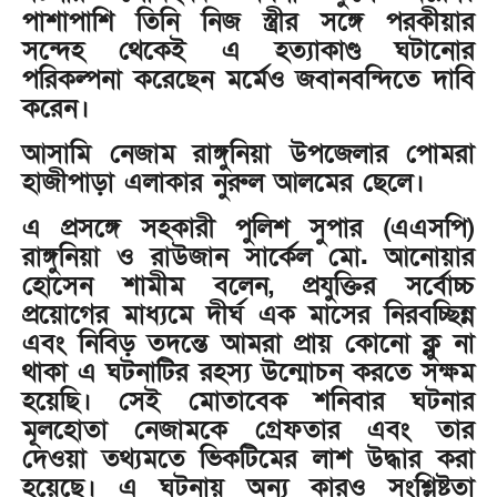
পাশাপাশি তিনি নিজ স্ত্রীর সঙ্গে পরকীয়ার
সন্দেহ থেকেই এ হত্যাকাণ্ড ঘটানোর
পরিকল্পনা করেছেন মর্মেও জবানবন্দিতে দাবি
করেন।
আসামি নেজাম রাঙ্গুনিয়া উপজেলার পোমরা
হাজীপাড়া এলাকার নুরুল আলমের ছেলে।
এ প্রসঙ্গে সহকারী পুলিশ সুপার (এএসপি)
রাঙ্গুনিয়া ও রাউজান সার্কেল মো. আনোয়ার
হোসেন শামীম বলেন, প্রযুক্তির সর্বোচ্চ
প্রয়োগের মাধ্যমে দীর্ঘ এক মাসের নিরবচ্ছিন্ন
এবং নিবিড় তদন্তে আমরা প্রায় কোনো ক্লু না
থাকা এ ঘটনাটির রহস্য উন্মোচন করতে সক্ষম
হয়েছি। সেই মোতাবেক শনিবার ঘটনার
মূলহোতা নেজামকে গ্রেফতার এবং তার
দেওয়া তথ্যমতে ভিকটিমের লাশ উদ্ধার করা
হয়েছে। এ ঘটনায় অন্য কারও সংশ্লিষ্টতা