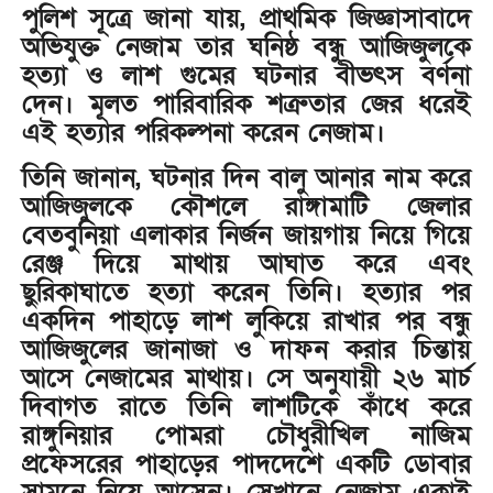
পুলিশ সূত্রে জানা যায়, প্রাথমিক জিজ্ঞাসাবাদে
অভিযুক্ত নেজাম তার ঘনিষ্ঠ বন্ধু আজিজুলকে
হত্যা ও লাশ গুমের ঘটনার বীভৎস বর্ণনা
দেন। মূলত পারিবারিক শত্রুতার জের ধরেই
এই হত্যার পরিকল্পনা করেন নেজাম।
তিনি জানান, ঘটনার দিন বালু আনার নাম করে
আজিজুলকে কৌশলে রাঙ্গামাটি জেলার
বেতবুনিয়া এলাকার নির্জন জায়গায় নিয়ে গিয়ে
রেঞ্জ দিয়ে মাথায় আঘাত করে এবং
ছুরিকাঘাতে হত্যা করেন তিনি। হত্যার পর
একদিন পাহাড়ে লাশ লুকিয়ে রাখার পর বন্ধু
আজিজুলের জানাজা ও দাফন করার চিন্তায়
আসে নেজামের মাথায়। সে অনুযায়ী ২৬ মার্চ
দিবাগত রাতে তিনি লাশটিকে কাঁধে করে
রাঙ্গুনিয়ার পোমরা চৌধুরীখিল নাজিম
প্রফেসরের পাহাড়ের পাদদেশে একটি ডোবার
সামনে নিয়ে আসেন। সেখানে নেজাম একাই