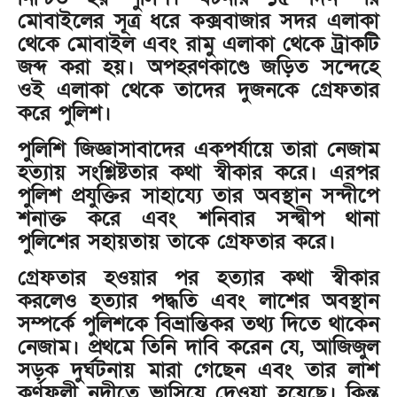
মোবাইলের সূত্র ধরে কক্সবাজার সদর এলাকা
থেকে মোবাইল এবং রামু এলাকা থেকে ট্রাকটি
জব্দ করা হয়। অপহরণকাণ্ডে জড়িত সন্দেহে
ওই এলাকা থেকে তাদের দুজনকে গ্রেফতার
করে পুলিশ।
পুলিশি জিজ্ঞাসাবাদের একপর্যায়ে তারা নেজাম
হত্যায় সংশ্লিষ্টতার কথা স্বীকার করে। এরপর
পুলিশ প্রযুক্তির সাহায্যে তার অবস্থান সন্দীপে
শনাক্ত করে এবং শনিবার সন্দ্বীপ থানা
পুলিশের সহায়তায় তাকে গ্রেফতার করে।
গ্রেফতার হওয়ার পর হত্যার কথা স্বীকার
করলেও হত্যার পদ্ধতি এবং লাশের অবস্থান
সম্পর্কে পুলিশকে বিভ্রান্তিকর তথ্য দিতে থাকেন
নেজাম। প্রথমে তিনি দাবি করেন যে, আজিজুল
সড়ক দুর্ঘটনায় মারা গেছেন এবং তার লাশ
কর্ণফুলী নদীতে ভাসিয়ে দেওয়া হয়েছে। কিন্তু