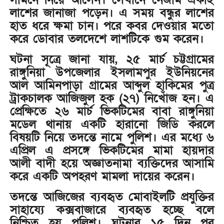
লাশের জানাজা পড়েন। এ সময় বন্ধুর লাশের
হাত ধরে ক্ষমা চান। পরে কবর দেওয়ার মতো
করে ডোবার তলদেশে লাশটিকে গুম করেন।
ঘটনা সূত্রে জানা যায়, ২৫ মার্চ চট্টগ্রামের
রাঙ্গুনিয়া উপজেলার ইসলামপুর ইউনিয়নের
আল আমিনপাড়া গ্রামের আব্দুল হাকিমের পুত্র
ট্রাকচালক আজিজুল হক (২৭) নিখোঁজ হন। এ
প্রেক্ষিতে ২৬ মার্চ ভিকটিমের বাবা রাঙ্গুনিয়া
মডেল থানায় একটি হারানো জিডি করলে
বিষয়টি নিয়ে তদন্তে নামে পুলিশ। এর মধ্যে ৬
এপ্রিল এ প্রসঙ্গে ভিকটিমের মামা হায়দার
আলী বাদী হয়ে অজ্ঞাতনামা ব্যক্তিদের আসামি
করে একটি অপহরণ মামলা দায়ের করেন।
তদন্তে আজিজের ব্যবহৃত মোবাইলটি প্রযুক্তির
সাহায্যে কক্সবাজারে ব্যবহৃত হচ্ছে বলে
নিশ্চিত হয় পুলিশ। ঘটনার ১৫ দিন পর