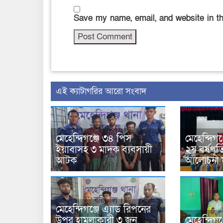
Save my name, email, and website in th
‍এই ক্যাটাগরির ‍আরো সংবাদ
মেহেন্দিগঞ্জে ৩৪ পিস
মেহেন্দিগঞ্
ইয়াবাসহ ৩ মাদক ব্যবসায়ী
২য় বর্ষপূর্
আটক
আলোচনা স
মেহেন্দিগঞ্জে এ্যাড রিপনের
উপর হামলাকারী ৩ জন
মেহেন্দিগঞ