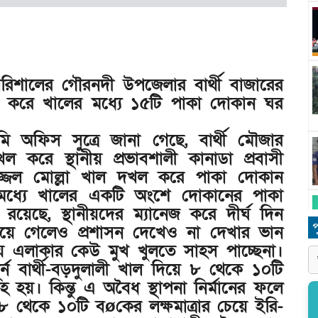
রিশালের গৌরনদী উপজেলার বার্থী বাজারের
 দখল করে খালের মধ্যে ১৫টি পাকা দোকান ঘর
ি অফিস সুত্রে জানা গেছে, বার্থী মৌজার
দখল করে স্থানীয় প্রভাবশালী কানাডা প্রবাসী
জেল মোল্লা খাল দখল করে পাকা দোকান
তিমধ্যে খালের একটি অংশে দোকানের পাকা
য়েছে, স্থানীয়দের ম্যানেজ করে দীর্ঘ দিন
প
ালিয়ে গেলেও প্রশাসন দেখেও না দেখার ভান
য় এলাকার কেউ মুখ খুলতে সাহস পাচ্ছেনা।
্ন বার্থী-বড়দুলালী খাল দিয়ে ৮ থেকে ১০টি
হয়। কিন্তু এ অবৈধ স্থাপনা নির্মানের ফলে
 এ ৮ থেকে ১০টি বøকের লক্ষমাত্রার চেয়ে ইরি-
ধ