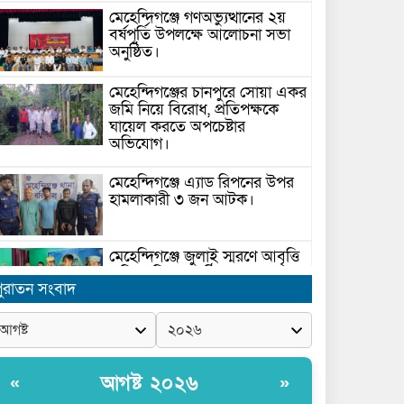
মেহেন্দিগঞ্জে গণঅভ্যুত্থানের ২য়
বর্ষপূর্তি উপলক্ষে আলোচনা সভা
অনুষ্ঠিত।
মেহেন্দিগঞ্জের চানপুরে সোয়া একর
জমি নিয়ে বিরোধ, প্রতিপক্ষকে
ঘায়েল করতে অপচেষ্টার
অভিযোগ।
মেহেন্দিগঞ্জে এ্যাড রিপনের উপর
হামলাকারী ৩ জন আটক।
মেহেন্দিগঞ্জে জুলাই স্মরণে আবৃত্তি
প্রতিযোগিতা অনুষ্ঠিত।
ুরাতন সংবাদ
সরকার ঘোষিত ফ্যামিলি কার্ড
সংক্রান্ত মাঠ পর্যায়ে তথ্য সংগ্রহে
আগ্রহী সুপারভাইজার ও
আগষ্ট ২০২৬
«
»
মাঠকর্মীদের স্বচ্ছতা নিশ্চিত করনে
ারনা প্রদান করেন নৌপরিবহন প্রতিমন্ত্রী রাজিব