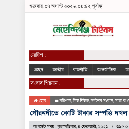
শুক্রবার, ০৭ অগাস্ট ২০২৬, ০৯:৪২ পূর্বাহ্ন
নোটিশ :
প্রচ্ছদ
জাতীয়
রাজনীতি
আন্তর্জাতিক
আ
সংবাদ শিরনাম :
হোম
বরিশাল
,
লিড নিউজ
,
সর্বশেষ সংবাদ
,
সারা বাং
গৌরনদীতে কোটি টাকার সম্পত্তি দখল কর
আপডেট সময় : বৃহস্পতিবার, ৪ ফেব্রুয়ারী, ২০২১
৩৯৫ ০ 