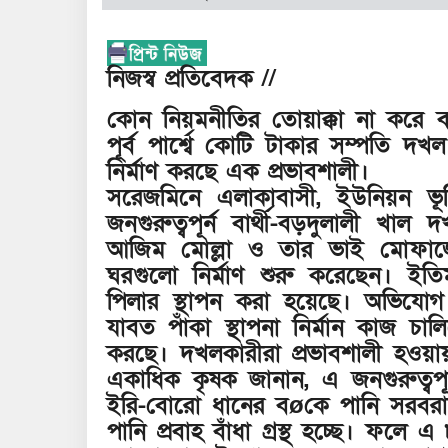
নিজস্ব প্রতিবেদক //
কোন নিয়মনীতির তোয়াক্কা না করে ব
পূর্ব পার্শ্বে কোটি টাকার সম্পতি
নির্মাণ করছে এক প্রভাবশালী।
সরেজমিনে এলাকাবাসী, ইউনিয়ন ভূম
জনগুরুত্বপূর্ন বার্থী-বড়দুলালী খাল 
আজিম মোল্লা ও তার ভাই মোফাজ্
ঘরগুলো নির্মাণ শুরু করেছেন। ই
পিলার স্থাপন করা হয়েছে। অভিযোগ র
যাবত পাঁকা স্থাপনা নির্মান কাজ চ
করছে। দখলকারীরা প্রভাবশালী হওয়া
একাধিক কৃষক জানান, এ জনগুরুত্বপূর
ইরি-বোরো ধানের বøকে পানি সরবরাহ 
পানি প্রবাহ বাঁধা গ্রস্থ হচ্ছে। ফলে