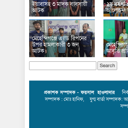
ইয়াবাসহ ৩ মাদক ব্যবসায়ী
২য় বর্ষপূর্
আটক
আলোচনা স
মেহেন্দিগঞ্জে এ্যাড রিপনের
উপর হামলাকারী ৩ জন
মেহেন্দিগঞ
আটক।
আবৃত্তি প্
Search
for:
প্রকাশক সম্পাদক - ফয়সাল হাওলাদার
নির্বা
সম্পাদক : মোঃ হানিফ, যুগ্ম বার্তা সম্পাদক: 
সম্