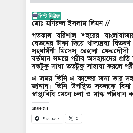
মোঃ মনিরুল ইসলাম লিমন //
গতকাল বরিশাল শহরের বাংলাবাজা
বেতনের টাকা দিয়ে খাদ্যদ্রব্য বিত
সহধর্মিণী মিসেস রেহানা ফেরদৌস
বর্তমান সময়ে গরীব অসহায়দের প্
যতটুকু সাধ্য ততটুকু সাহায্য করলে 
এ সময় তিনি এ কাজের জন্য তার সহধ
জানান। তিনি উপস্থিত সকলকে বিনা
স্বাস্থ্যবিধি মেনে চলা ও মাস্ক পরিধা
Share this:
Facebook
X