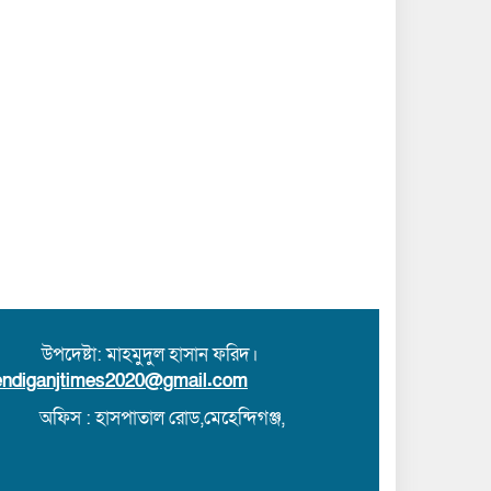
 উপদেষ্টা: মাহমুদুল হাসান ফরিদ।
ndiganjtimes2020@gmail.com
অফিস : হাসপাতাল রোড,মেহেন্দিগঞ্জ,