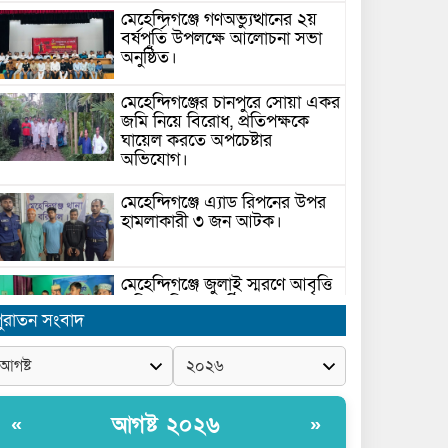
মেহেন্দিগঞ্জে গণঅভ্যুত্থানের ২য়
বর্ষপূর্তি উপলক্ষে আলোচনা সভা
অনুষ্ঠিত।
মেহেন্দিগঞ্জের চানপুরে সোয়া একর
জমি নিয়ে বিরোধ, প্রতিপক্ষকে
ঘায়েল করতে অপচেষ্টার
অভিযোগ।
মেহেন্দিগঞ্জে এ্যাড রিপনের উপর
হামলাকারী ৩ জন আটক।
মেহেন্দিগঞ্জে জুলাই স্মরণে আবৃত্তি
প্রতিযোগিতা অনুষ্ঠিত।
ুরাতন সংবাদ
সরকার ঘোষিত ফ্যামিলি কার্ড
সংক্রান্ত মাঠ পর্যায়ে তথ্য সংগ্রহে
আগ্রহী সুপারভাইজার ও
আগষ্ট ২০২৬
«
»
মাঠকর্মীদের স্বচ্ছতা নিশ্চিত করনে
ারনা প্রদান করেন নৌপরিবহন প্রতিমন্ত্রী রাজিব