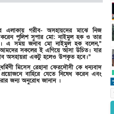
র এলাকায় গরীব- অসহায়দের মাঝে নিজ
রণ করেন পুলিশ সুপার মো: নাইমুল হক ও তার
ী । এ সময় জনাব মো নাইমুল হক বলেন,”
রতি আমদের সকলের ই এগিয়ে আসা উচিত। যার
গরীব অসহায়রা একটু হলেও উপকৃত হবে।”
র্মিণী মিসেস রেহানা ফেরদৌসী কে ধন্যবাদ
 প্রয়োজনে বাহিরে যেতে নিষেধ করেন এবং
ন করার জন্য অনুরোধ জানান ।
প
ধ