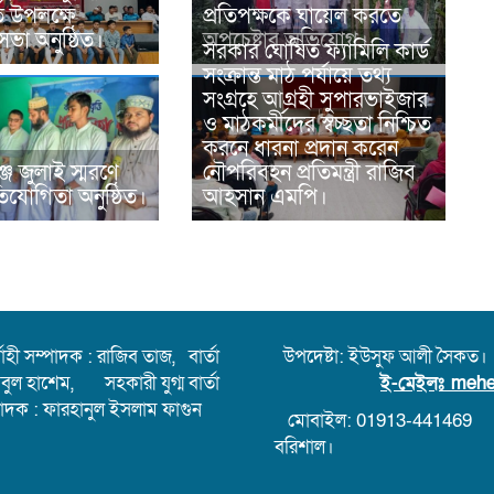
তি উপলক্ষে
প্রতিপক্ষকে ঘায়েল করতে
ভা অনুষ্ঠিত।
অপচেষ্টার অভিযোগ।
সরকার ঘোষিত ফ্যামিলি কার্ড
সংক্রান্ত মাঠ পর্যায়ে তথ্য
সংগ্রহে আগ্রহী সুপারভাইজার
ও মাঠকর্মীদের স্বচ্ছতা নিশ্চিত
করনে ধারনা প্রদান করেন
্জে জুলাই স্মরণে
নৌপরিবহন প্রতিমন্ত্রী রাজিব
রতিযোগিতা অনুষ্ঠিত।
আহসান এমপি।
হী সম্পাদক : রাজিব তাজ, বার্তা
উপদেষ্টা: ইউসুফ আলী সৈকত।
আবুল হাশেম, সহকারী যুগ্ম বার্তা
ই-মেইলঃ
mehe
পাদক : ফারহানুল ইসলাম ফাগুন
মোবাইল: 01913-441469
বরিশাল।