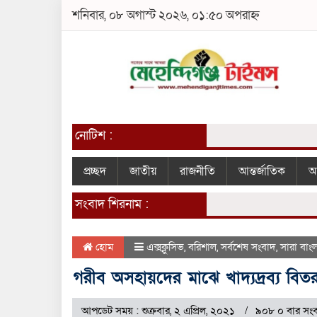
শনিবার, ০৮ অগাস্ট ২০২৬, ০১:৫০ অপরাহ্ন
নোটিশ :
প্রচ্ছদ
জাতীয়
রাজনীতি
আন্তর্জাতিক
আ
সংবাদ শিরনাম :
হোম
এক্সক্লুসিভ
,
বরিশাল
,
সর্বশেষ সংবাদ
,
সারা বাং
গরীব অসহায়দের মাঝে খাদ্যদ্রব্য ব
আপডেট সময় : শুক্রবার, ২ এপ্রিল, ২০২১
৯০৮ ০ বার সংব