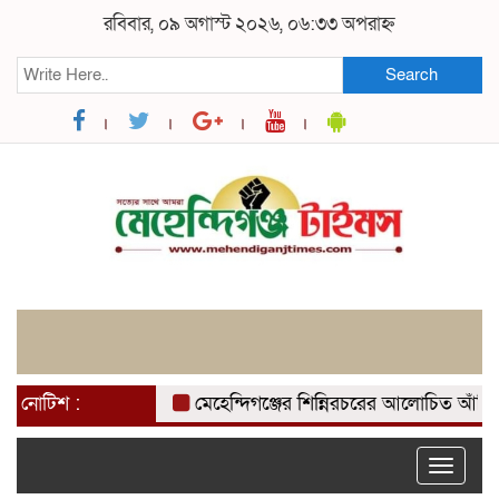
রবিবার, ০৯ অগাস্ট ২০২৬, ০৬:৩৩ অপরাহ্ন
Search
নোটিশ :
মেহেন্দিগঞ্জের শিন্নিরচরের আলোচিত আঁখি হত্যার
Toggle
naviga