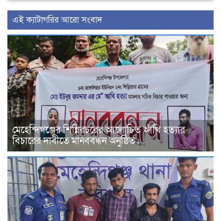
‍এই ক্যাটাগরির ‍আরো সংবাদ
মেহেন্দিগঞ্জের শিন্নিরচরের আলোচিত আঁখি হত্যার
বিচারের দাবীতে মানববন্ধন অনুষ্ঠিত।