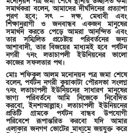
মনোনয়ন পত্র জমা শেষে স্থানীয় উচ্ছসিত কর্মী
সমার্থকরা বলেন, আমাদের দীর্ঘদিনের প্রত্যাশা
পূরণ হবে; সৎ – দক্ষ, মেধাবী এবং
শিক্ষানুরাগী ও জনবান্ধব একজন মানুষের
সমার্থন করতে পেড়ে আমরা আনন্দিত এবং
তার সম্মিলিত প্রচেষ্টায় পরিবর্তনের জন্য
আশাবাদী, তার বিজয়ের মাধ্যমই হবে পর্যটন
নগরী ৭নং লতাচাপলী ইউনিয়নের ভালো
কাজের সফলতার পথ।
মোঃ শফিকুল আলম মনোনয়ন পত্র জমা শেষে
বলেন, পর্যটন নগরী কুয়াকাটা পৌরসভা সংলগ্ন
৭নং লতাচাপলী ইউনিয়নের সাধারণ মানুষের
ভাগ্য পরিবর্তনে আমি নিজেকে নিবেদিত
করবো, ইনশাআল্লাহ। লতাচাপলী ইউনিয়নের
প্রতিটি গ্রামকে পর্যটন বান্ধব উপযোগী
পরিবেশে রূপান্তরিত করবো যদি আমার
এলাকার জনগণ ভোটের মাধ্যমে জয়যুক্ত করে