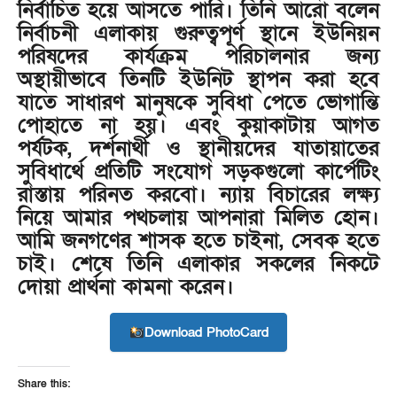
নির্বাচিত হয়ে আসতে পারি। তিনি আরো বলেন
নির্বাচনী এলাকায় গুরুত্বপূর্ণ স্থানে ইউনিয়ন
পরিষদের কার্যক্রম পরিচালনার জন্য
অস্থায়ীভাবে তিনটি ইউনিট স্থাপন করা হবে
যাতে সাধারণ মানুষকে সুবিধা পেতে ভোগান্তি
পোহাতে না হয়। এবং কুয়াকাটায় আগত
পর্যটক, দর্শনার্থী ও স্থানীয়দের যাতায়াতের
সুবিধার্থে প্রতিটি সংযোগ সড়কগুলো কার্পেটিং
রাস্তায় পরিনত করবো। ন্যায় বিচারের লক্ষ্য
নিয়ে আমার পথচলায় আপনারা মিলিত হোন।
আমি জনগণের শাসক হতে চাইনা, সেবক হতে
চাই। শেষে তিনি এলাকার সকলের নিকটে
দোয়া প্রার্থনা কামনা করেন।
Download PhotoCard
Share this: