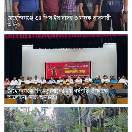
মেহেন্দিগঞ্জে ৩৪ পিস ইয়াবাসহ ৩ মাদক ব্যবসায়ী
আটক
মেহেন্দিগঞ্জে গণঅভ্যুত্থানের ২য় বর্ষপূর্তি উপলক্ষে
আলোচনা সভা অনুষ্ঠিত।