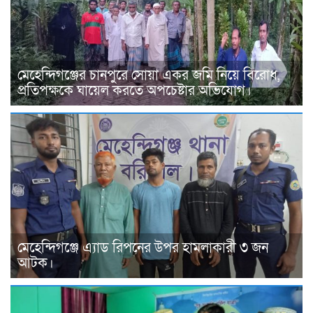
মেহেন্দিগঞ্জের চানপুরে সোয়া একর জমি নিয়ে বিরোধ,
প্রতিপক্ষকে ঘায়েল করতে অপচেষ্টার অভিযোগ।
মেহেন্দিগঞ্জে এ্যাড রিপনের উপর হামলাকারী ৩ জন
আটক।