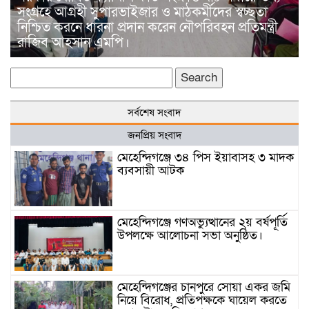
সংগ্রহে আগ্রহী সুপারভাইজার ও মাঠকর্মীদের স্বচ্ছতা
নিশ্চিত করনে ধারনা প্রদান করেন নৌপরিবহন প্রতিমন্ত্রী
রাজিব আহসান এমপি।
Search
for:
সর্বশেষ সংবাদ
জনপ্রিয় সংবাদ
মেহেন্দিগঞ্জে ৩৪ পিস ইয়াবাসহ ৩ মাদক
ব্যবসায়ী আটক
মেহেন্দিগঞ্জে গণঅভ্যুত্থানের ২য় বর্ষপূর্তি
উপলক্ষে আলোচনা সভা অনুষ্ঠিত।
মেহেন্দিগঞ্জের চানপুরে সোয়া একর জমি
নিয়ে বিরোধ, প্রতিপক্ষকে ঘায়েল করতে