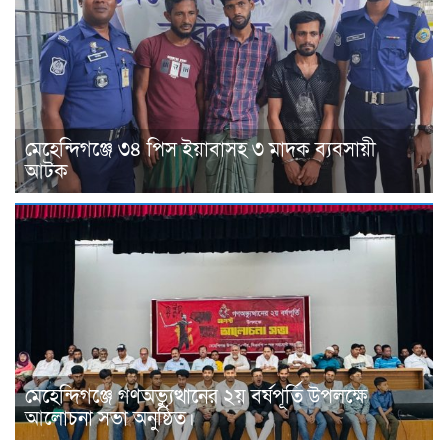
মেহেন্দিগঞ্জে ৩৪ পিস ইয়াবাসহ ৩ মাদক ব্যবসায়ী
আটক
মেহেন্দিগঞ্জে গণঅভ্যুত্থানের ২য় বর্ষপূর্তি উপলক্ষে
আলোচনা সভা অনুষ্ঠিত।