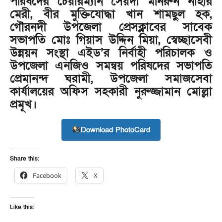
পরিষদের চেয়ারম্যান সৈয়দা মনিরুন নাহার
মেরী, বীর মুক্তিযোদ্ধা খান শামছুল হক,
গৌরনদী উপজেলা প্রেসক্লাবের সাবেক
সভাপতি মোঃ গিয়াস উদ্দিন মিয়া, স্বেচ্ছাসেবী
উন্নয়ন সংস্থা এইড’র নির্বাহী পরিচালক ও
উপজেলা এনজিও সমন্বয় পরিষদের সভাপতি
প্রেমানন্দ ঘরামী, উপজেলা সমাজসেবা
কার্যালয়ের অফিস সহকারী নুরুজ্জামান মোল্লা
প্রমূখ।
Download PhotoCard
Share this:
Facebook
X
Like this: