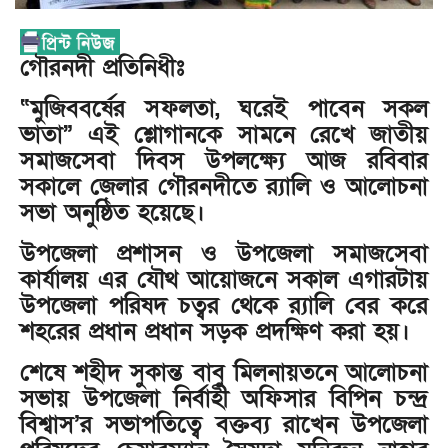
গৌরনদী প্রতিনিধীঃ
“মুজিববর্ষের সফলতা, ঘরেই পাবেন সকল
ভাতা” এই শ্লোগানকে সামনে রেখে জাতীয়
সমাজসেবা দিবস উপলক্ষ্যে আজ রবিবার
সকালে জেলার গৌরনদীতে র‌্যালি ও আলোচনা
সভা অনুষ্ঠিত হয়েছে।
উপজেলা প্রশাসন ও উপজেলা সমাজসেবা
কার্যালয় এর যৌথ আয়োজনে সকাল এগারটায়
উপজেলা পরিষদ চত্বর থেকে র‌্যালি বের করে
শহরের প্রধান প্রধান সড়ক প্রদক্ষিণ করা হয়।
শেষে শহীদ সুকান্ত বাবু মিলনায়তনে আলোচনা
সভায় উপজেলা নির্বাহী অফিসার বিপিন চন্দ্র
বিশ্বাস’র সভাপতিত্বে বক্তব্য রাখেন উপজেলা