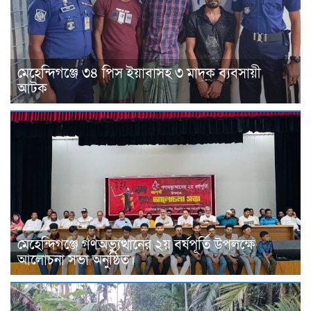
মেহেন্দিগঞ্জে ৩৪ পিস ইয়াবাসহ ৩ মাদক ব্যবসায়ী
আটক
মেহেন্দিগঞ্জে গণঅভ্যুত্থানের ২য় বর্ষপূর্তি উপলক্ষে
আলোচনা সভা অনুষ্ঠিত।