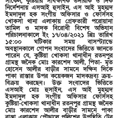
সার্কেল, কুষ্টিয়ার সার্বক্ষণিক তদারকি ও দিক
নির্দেশনায় এসআই হুসাইন, এস আই মুহম্মদ
ইমদাদুল হক সংগীয় অফিসার ও ফোর্সসহ
খোকসা থানা এলাকায় গ্রেফতারী পরোয়ানা
তামিল ও মাদক বিরোধী বিশেষ অভিযান
পরিচালনাকালে ইং ১৭/০৪/২০২১ খ্রিঃ তারিখ
১৫:০০ ঘটিকার সময় বাসস্ট্যান্ডে
অবস্থানকালে গোপন সংবাদের ভিত্তিতে জানতে
পারেন যে, কুষ্টিয়া খোকসা থানাধীন রতনপুর
গ্রামস্থ জনৈক মোঃ কারশেদ আলী, পিতা- মৃত
হোসেন আলীর বাড়ীর সামনে দক্ষিন দিকে
পাকা রাস্তার উপর কয়েকজন মাদকদ্রব্য ক্রয়-
বিক্রয় করছেন। উক্ত সংবাদের ভিত্তিতে
এসআই মোঃ হুসাইন, এস আই মুহম্মদ
ইমদাদুল হক সংগীয় অফিসার ফোর্সসহ
কুষ্টিয়া-খোকসা থানাধীন রতনপুর গ্রামস্থ জনৈক
মোঃ কারশেদ আলীর বাড়ীর সামনে পাকা
রাস্তা এলাকায় পৌছালে পুলিশের উপস্থিতি টের