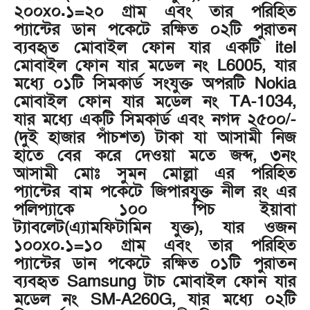
২০০x০.১=২০ গ্রাম এবং তার পরিহিত
প্যান্টের ডান পকেটে রক্ষিত ০২টি পুরাতন
ব্যবহৃত মোবাইল ফোন যার একটি itel
মোবাইল ফোন যার মডেল নং L6005, যার
মধ্যে ০১টি সিমকার্ড সংযুক্ত অপরটি Nokia
মোবাইল ফোন যার মডেল নং TA-1034,
যার মধ্যে একটি সিমকার্ড এবং নগদ ২৫০০/-
(দুই হাজার পাঁচশত) টাকা যা আসামী নিজ
হাতে বের করে দেওয়া মতে জব্দ, ৩নং
আসামী মোঃ সুমন মোল্লা এর পরিহিত
প্যান্টের বাম পকেটে জিপারযুক্ত নীল রং এর
পলিপ্যাকে ১০০ পিচ ইয়াবা
ট্যাবলেট(এ্যামফিটামিন যুক্ত), যার ওজন
১০০x০.১=১০ গ্রাম এবং তার পরিহিত
প্যান্টের ডান পকেটে রক্ষিত ০১টি পুরাতন
ব্যবহৃত Samsung টাচ মোবাইল ফোন যার
মডেল নং SM-A260G, যার মধ্যে ০২টি