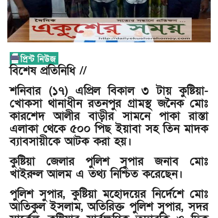
বিশেষ প্রতিনিধি //
শনিবার (১৭) এপ্রিল বিকাল ৩ টায় কুষ্টিয়া-
খোকসা থানাধীন রতনপুর গ্রামস্থ জনৈক মোঃ
কারশেদ আলীর বাড়ীর সামনে পাকা রাস্তা
এলাকা থেকে ৫০০ পিছ ইয়াবা সহ তিন মাদক
ব্যাবসায়ীকে আটক করা হয়।
কুষ্টিয়া জেলার পুলিশ সুপার জনাব মোঃ
খাইরুল আলম এ তথ্য নিশ্চিত করেছেন।
পুলিশ সুপার, কুষ্টিয়া মহোদয়ের নির্দেশে মোঃ
আতিকুল ইসলাম, অতিরিক্ত পুলিশ সুপার, সদর