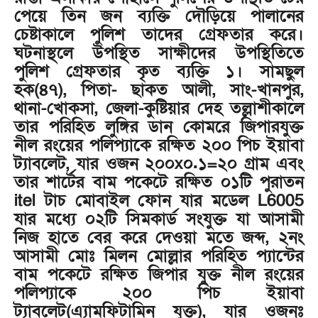
পেয়ে তিন জন ব্যক্তি দৌড়িয়ে পালানের
চেষ্টাকালে পুলিশ তাদের গ্রেফতার করে।
ঘটনাস্থলে উপস্থিত সাক্ষীদের উপস্থিতিতে
পুলিশ গ্রেফতার কৃত ব্যক্তি ১। সামছুল
হক(৪৭), পিতা- ছাকত আলী, সাং-খানপুর,
থানা-খোকসা, জেলা-কুষ্টিয়ার দেহ তল্লাশীকালে
তার পরিহিত লুঙ্গির ডান কোমরে জিপারযুক্ত
নীল রংয়ের পলিপ্যাকে রক্ষিত ২০০ পিচ ইয়াবা
ট্যাবলেট, যার ওজন ২০০x০.১=২০ গ্রাম এবং
তার শার্টের বাম পকেটে রক্ষিত ০১টি পুরাতন
itel টাচ মোবাইল ফোন যার মডেল L6005
যার মধ্যে ০২টি সিমকার্ড সংযুক্ত যা আসামী
নিজ হাতে বের করে দেওয়া মতে জব্দ, ২নং
আসামী মোঃ মিলন মোল্লার পরিহিত প্যান্টের
বাম পকেটে রক্ষিত জিপার যুক্ত নীল রংয়ের
পলিপ্যাকে ২০০ পিচ ইয়াবা
ট্যাবলেট(এ্যামফিটামিন যুক্ত), যার ওজনঃ