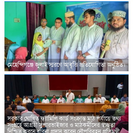
মেহেন্দিগঞ্জে জুলাই স্মরণে আবৃত্তি প্রতিযোগিতা অনুষ্ঠিত।
সরকার ঘোষিত ফ্যামিলি কার্ড সংক্রান্ত মাঠ পর্যায়ে তথ্য
সংগ্রহে আগ্রহী সুপারভাইজার ও মাঠকর্মীদের স্বচ্ছতা
নিশ্চিত করনে ধারনা প্রদান করেন নৌপরিবহন প্রতিমন্ত্রী