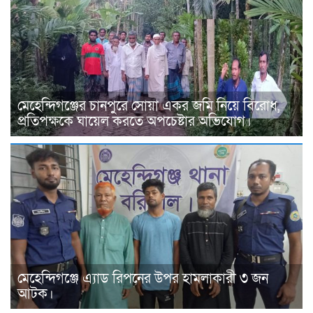
মেহেন্দিগঞ্জের চানপুরে সোয়া একর জমি নিয়ে বিরোধ,
প্রতিপক্ষকে ঘায়েল করতে অপচেষ্টার অভিযোগ।
মেহেন্দিগঞ্জে এ্যাড রিপনের উপর হামলাকারী ৩ জন
আটক।