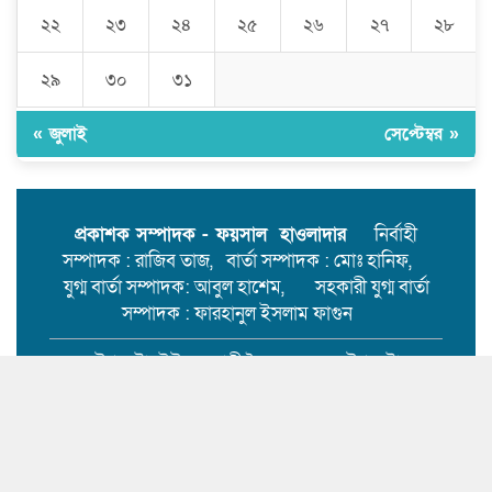
আলোচনায় যুবদল নেতা আলম সিকদার
২২
২৩
২৪
২৫
২৬
২৭
২৮
২ নং ওয়ার্ড নয়নপুরে মেম্বার পদে প্রার্থী
হতে মাঠে সক্রিয় তিনি।
২৯
৩০
৩১
মেহেন্দিগঞ্জের কাজিরহাটে আদালতের
নিষেধাজ্ঞা অমান্য করে ঘর নির্মাণ,যে
« জুলাই
সেপ্টেম্বর »
কোনো সময় ঘটতে পারে বড় রকমের
সংঘর্ষ।
মেহেন্দিগঞ্জের চরগোপালপুরে লুডু
খেলাকে কেন্দ্র করে হাতুড়ি পেটায়
প্রকাশক সম্পাদক - ফয়সাল হাওলাদার
নির্বাহী
একজন নিহত,ঘাতক আটক
সম্পাদক : রাজিব তাজ, বার্তা সম্পাদক : মোঃ হানিফ,
যুগ্ম বার্তা সম্পাদক: আবুল হাশেম, সহকারী যুগ্ম বার্তা
সম্পাদক : ফারহানুল ইসলাম ফাগুন
উপদেষ্টা: ইউসুফ আলী সৈকত। উপদেষ্টা:
মাহমুদুল হাসান ফরিদ।
ই-মেইলঃ
mehendiganjtimes2020@gmail.com
মোবাইল: 01913-441469
অফিস :
হাসপাতাল রোড,মেহেন্দিগঞ্জ, বরিশাল।