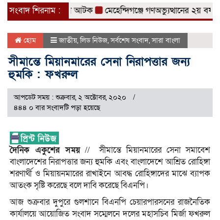
হ ৩ মাদক ব্যবসায়ী আটক
সংবাদ শিরনাম :
মেহেন্দিগঞ্জে গণঅভ্যুত্থানের ২য় বর্ষপূর্ত
হোম
জাতীয়
,
লিড নিউজ
,
সর্বশেষ সংবাদ
,
সারা বাংলা
সীমান্তে মিয়ানমারের সেনা নিরাপত্তার জন্য
হুমকি : ফখরুল
আপডেট সময় : শুক্রবার, ২ অক্টোবর, ২০২০
৪৪৪ ০ বার সংবাদটি পড়া হয়েছে
দৈনিক একুশের সময়
// সীমান্তে মিয়ানমারের সেনা সমাবেশ
বাংলাদেশের নিরাপত্তার জন্য হুমকি এবং বাংলাদেশে আশ্রিত রোহিঙ্গা
শরণার্থী ও মিয়ায়নমারের রাখাইনে আবদ্ধ রোহিঙ্গাদের মাঝে ব্যাপক
আতংক সৃষ্টি করেছে বলে দাবি করেছে বিএনপি।
আজ শুক্রবার দুপুরে গুলশানে বিএনপি চেয়ারপারসনের রাজনৈতিক
কার্যালয়ে আয়োজিত সংবাদ সম্মেলনে দলের মহাসচিব মির্জা ফখরুল