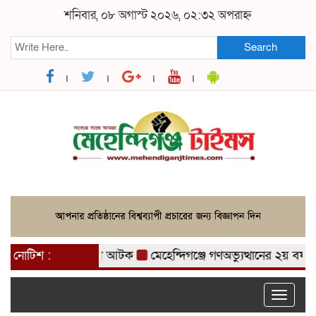
শনিবার, ০৮ অগাস্ট ২০২৬, ০২:৩২ অপরাহ্ন
Search
হ ৩ মাদক ব্যবসায়ী আটক
নোটিশ :
মেহেন্দিগঞ্জে গণঅভ্যুত্থানের ২য় বর্ষপূর্ত
Toggle
naviga