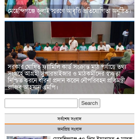
মেহেন্দিগঞ্জে জুলাই স্মরণে আবৃত্তি প্রতিযোগিতা অনুষ্ঠিত।
সরকার ঘোষিত ফ্যামিলি কার্ড সংক্রান্ত মাঠ পর্যায়ে তথ্য
সংগ্রহে আগ্রহী সুপারভাইজার ও মাঠকর্মীদের স্বচ্ছতা
নিশ্চিত করনে ধারনা প্রদান করেন নৌপরিবহন প্রতিমন্ত্রী
রাজিব আহসান এমপি।
Search
for:
সর্বশেষ সংবাদ
জনপ্রিয় সংবাদ