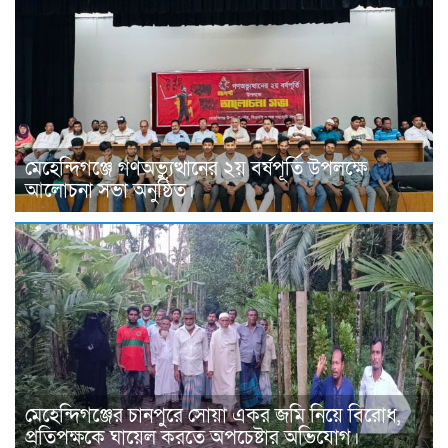
মেহেন্দিগঞ্জে গণঅভ্যুত্থানের ২য় বর্ষপূর্তি উপলক্ষে
আলোচনা সভা অনুষ্ঠিত।
মেহেন্দিগঞ্জের চানপুরে সোয়া একর জমি নিয়ে বিরোধ,
প্রতিপক্ষকে ঘায়েল করতে অপচেষ্টার অভিযোগ।