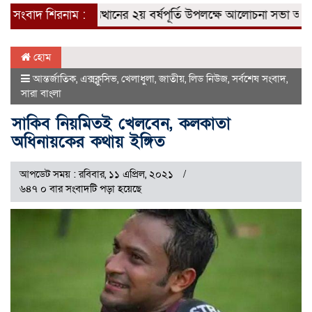
েন্দিগঞ্জে গণঅভ্যুত্থানের ২য় বর্ষপূর্তি উপলক্ষে আলোচনা সভা অনুষ্ঠিত।
সংবাদ শিরনাম :
হোম
আন্তর্জাতিক
,
এক্সক্লুসিভ
,
খেলাধুলা
,
জাতীয়
,
লিড নিউজ
,
সর্বশেষ সংবাদ
,
সারা বাংলা
সাকিব নিয়মিতই খেলবেন, কলকাতা
অধিনায়কের কথায় ইঙ্গিত
আপডেট সময় : রবিবার, ১১ এপ্রিল, ২০২১
৬৪৭ ০ বার সংবাদটি পড়া হয়েছে