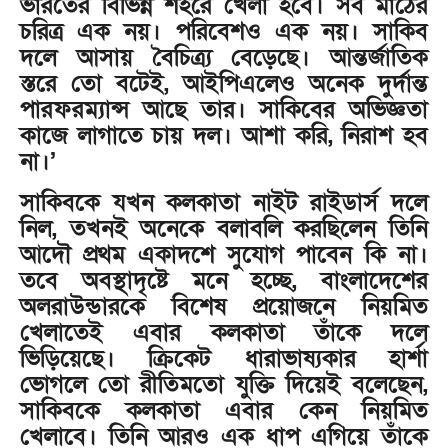
ভারতের বিভিন্ন শহরে খেলা হবে। সব মাঠের
চরিত্র এক নয়। পরিবেশও এক নয়। সাকিব
দলে আসায় বৈচিত্র্য বেড়েছে। আন্তর্জাতিক
স্তরে তো বটেই, আইপিএলেও অনেক দুর্দান্ত
পারফরম্যান্স আছে তার। সাকিবের অভিজ্ঞতা
কাজে লাগাতে চায় দল। আশা করি, নিরাশ হব
না।’
সাকিবকে যখন কলকাতা নাইট রাইডার্স দলে
নিল, তখনই অনেকে বলাবলি করছিলেন তিনি
আদৌ প্রথম একাদশে সুযোগ পাবেন কি না।
তবে অবস্থাদৃষ্টে মনে হচ্ছে, বাংলাদেশের
অলরাউন্ডারকে বিশেষ প্রয়োজনে নিয়মিত
খেলাতেই এবার কলকাতা তাঁকে দলে
ভিড়িয়েছে। ক্রিকেট ধারাভাষ্যকার হার্শা
ভোগলে তো রীতিমতো যুক্তি দিয়েই বলেছেন,
সাকিবকে কলকাতা এবার কেন নিয়মিত
খেলাবে। তিনি আরও এক ধাপ এগিয়ে তাঁকে