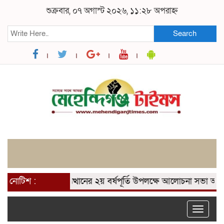
শুক্রবার, ০৭ অগাস্ট ২০২৬, ১১:২৮ অপরাহ্ন
Search
েন্দিগঞ্জে গণঅভ্যুত্থানের ২য় বর্ষপূর্তি উপলক্ষে আলোচনা সভা অনুষ্ঠিত।
নোটিশ :
Toggle
naviga