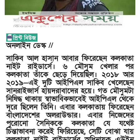
অনলাইন ডেস্ক //
সাকিব আল হাসান আবার ফিরেছেন কলকাতা
নাইট রাইডার্সে। ৬ মৌসুম খেলার পর
কলকাতা তাঁকে ছেড়ে দিয়েছিল। ২০১৮ আর
২০১৯—এই দুটি আইপিএল সাকিব খেলেছেন
সানরাইজার্স হায়দরাবাদের হয়ে। গত মৌসুমটা
নিষিদ্ধ থাকায় স্বাভাবিকভাবেই আইপিএল থেকে
দূরে ছিলেন তিনি। এবার কলকাতায় ফিরেছেন
বাংলাদেশের অলরাউন্ডার। এবার নিজেদের
পুরোনো সৈনিককে কলকাতা যে যথেষ্ট
চিন্তাভাবনা করেই ফিরিয়েছে, সেটি বোঝা যায়
কলকাতা নাইট রাইডার্সের অধিনায়ক এউইন