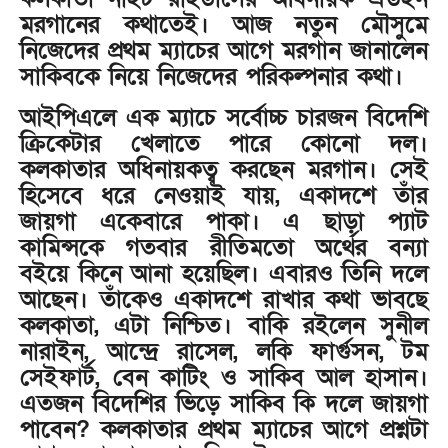
মরগানের কথাতেই। আজ নতুন মৌসুমে
নিজেদের প্রথম ম্যাচের আগে মরগান জানালেন
সাকিবকে নিয়ে নিজেদের পরিকল্পনার কথা।
আইপিএলে এক ম্যাচে সর্বোচ্চ চারজন বিদেশি
ক্রিকেটার খেলাতে পারে কোনো দল।
কলকাতার অধিনায়কত্ব করছেন মরগান। সেই
হিসেবে ধরে নেওয়াই যায়, একাদশে তাঁর
জায়গা একেবারে পাকা। এ ছাড়া প্যাট
কামিন্সকে গতবার রীতিমতো অর্থের বন্যা
বইয়ে কিনে আনা হয়েছিল। এবারও তিনি দলে
আছেন। তাঁকেও একাদশে রাখার কথা ভাবছে
কলকাতা, এটা নিশ্চিত। বাকি রইলেন সুনীল
নারাইন, আন্দ্রে রাসেল, লকি ফার্গুসন, টম
সেইফার্ট, বেন কাটিং ও সাকিব আল হাসান।
এতজন বিদেশির ভিড়ে সাকিব কি দলে জায়গা
পাবেন? কলকাতার প্রথম ম্যাচের আগে প্রশ্নটা