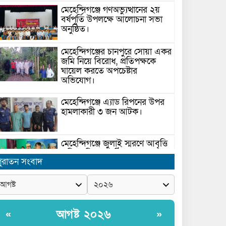
মেহেন্দিগঞ্জে গণঅভ্যুত্থানের ২য়
বর্ষপূর্তি উপলক্ষে আলোচনা সভা
অনুষ্ঠিত।
মেহেন্দিগঞ্জের চানপুরে সোয়া একর
জমি নিয়ে বিরোধ, প্রতিপক্ষকে
ঘায়েল করতে অপচেষ্টার
অভিযোগ।
মেহেন্দিগঞ্জে এ্যাড রিপনের উপর
হামলাকারী ৩ জন আটক।
মেহেন্দিগঞ্জে জুলাই স্মরণে আবৃত্তি
প্রতিযোগিতা অনুষ্ঠিত।
ুরাতন সংবাদ
সরকার ঘোষিত ফ্যামিলি কার্ড
সংক্রান্ত মাঠ পর্যায়ে তথ্য সংগ্রহে
আগ্রহী সুপারভাইজার ও
আগষ্ট ২০২৬
«
»
মাঠকর্মীদের স্বচ্ছতা নিশ্চিত করনে
ারনা প্রদান করেন নৌপরিবহন প্রতিমন্ত্রী রাজিব