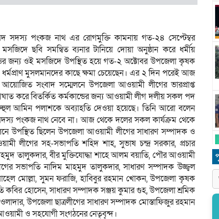
দ সদস্য পংকজ নাথ এর রোগমুক্তি কামনায় গত-২৪ সেপ্টেম্বর
মসজিদে ছবি সমন্বিত ব্যনার টানিয়ে দোয়া অনুষ্ঠান করে ধর্মীয়
ডের জন্য ওই মসজিদে উপস্থিত হয়ে গত-২ অক্টোবর উপজেলা কৃষক
র্মপ্রাণ মুসলমানদের কাছে ক্ষমা চেয়েছেন। এর ২ দিন পরেই আজ
য়োজিত সংবাদ সম্মেলনে উপজেলা আওয়ামী লীগের ভারপ্রাপ্ত
ঘাত করে বিতর্কিত কর্মকান্ডের জন্য আওয়ামী লীগ দলীয় সকল পদ
ুহুল আমিন পলাশকে অব্যাহতি দেওয়া হয়েছে। তিনি আরো বলেন
সদস্য পংকজ নাথ নেবে না। আজ থেকে দলের সকল কার্যক্রম থেকে
েলনে উপস্থিত ছিলেন উপজেলা আওয়ামী লীগের সাধারণ সম্পাদক ও
মী লীগের সহ-সভাপতি শহিদ শাহ, সুভাষ চন্দ্র সরকার, প্রচার
াহমুদ তালুকদার, বীর মুক্তিযোদ্ধা শাহে আলম বয়াতি, পৌর আওয়ামী
প
ের সভাপতি নাদিম মাহমুদ তালুকদার, সাধারণ সম্পাদক উজ্জ্বল
সোহেল মোল্লা, সুমন ফরাজি, হাবিবুর রহমান খোকন, উপজেলা কৃষক
 কবির হোসেন, সাধারণ সম্পাদক সঞ্জয় কুমার গুহ, উপজেলা শ্রমিক
াওলাদার, উপজেলা ছাত্রলীগের সাধারণ সম্পাদক মোস্তাফিজুর রহমান
সহ আওয়ামী ও সহযোগী সংগঠনের নেতৃবৃন্দ।
ধ