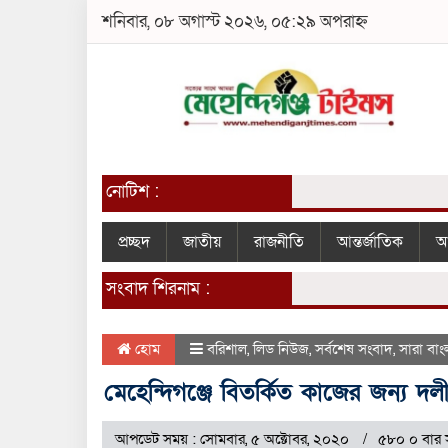
শনিবার, ০৮ অগাস্ট ২০২৬, ০৫:২৯ অপরাহ্ন
নোটিশ :
প্রচ্ছদ
জাতীয়
রাজনীতি
আন্তর্জাতিক
আ
সংবাদ শিরনাম :
হোম
বরিশাল
,
লিড নিউজ
,
সর্বশেষ সংবাদ
,
সারা বাং
মেহেন্দিগঞ্জে বিতর্কিত কাজের জন্য 
আপডেট সময় : সোমবার, ৫ অক্টোবর, ২০২০
৫৮০ ০ বার 