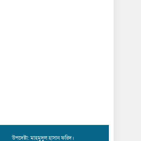
 উপদেষ্টা: মাহমুদুল হাসান ফরিদ।