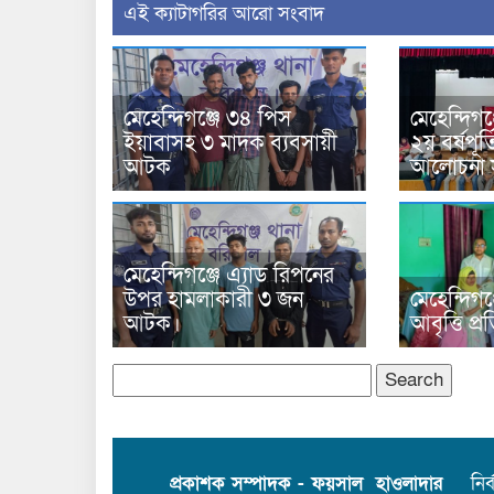
‍এই ক্যাটাগরির ‍আরো সংবাদ
মেহেন্দিগঞ্জে ৩৪ পিস
মেহেন্দিগঞ্
ইয়াবাসহ ৩ মাদক ব্যবসায়ী
২য় বর্ষপূর্
আটক
আলোচনা স
মেহেন্দিগঞ্জে এ্যাড রিপনের
উপর হামলাকারী ৩ জন
মেহেন্দিগঞ
আটক।
আবৃত্তি প্
Search
for:
প্রকাশক সম্পাদক - ফয়সাল হাওলাদার
নির্বা