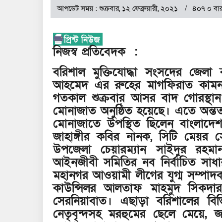
আপডেট সময় : শুক্রবার, ১২ ফেব্রুয়ারী, ২০২১
৪০৭ ০ বার
নিজস্ব প্রতিবেদক :
বরিশাল মুক্তিযোদ্ধা সংসদের জেলা কম
আহমেদ এর রুহের মাগফিরাত কামনা
গতকাল শুক্রবার আসর বাদ গোরস্থা
মোনাজাত অনুষ্ঠিত হয়েছে। এতে অন্তত
মোনাজাতে উপস্থিত ছিলেন বাংলাদেশ
জাহাঙ্গীর কবির নানক, সিটি মেয়র 
উপজেলা চেয়ারম্যান সাইদুর রহমা
আইনজীবী সমিতির নব নির্বাচিত সাধ
মহানগর আওয়ামী লীগের যুগ্ম সম্পাদক
কাউন্সিলর আলতাফ মাহমুদ সিকদার
সেরনিয়াবাত। এছাড়া বরিশালের বিভি
নেতৃবৃন্দসহ মরহুমের ছেলে মেয়ে, জা