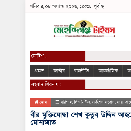
শনিবার, ০৮ অগাস্ট ২০২৬, ১০:৩৮ পূর্বাহ্ন
নোটিশ :
প্রচ্ছদ
জাতীয়
রাজনীতি
আন্তর্জাতিক
আ
সংবাদ শিরনাম :
হোম
বরিশাল
,
লিড নিউজ
,
সর্বশেষ সংবাদ
,
সারা বাং
বীর মুক্তিযোদ্ধা শেখ কুতুব উদ্দিন 
মোনাজাত