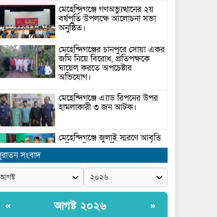
মেহেন্দিগঞ্জে গণঅভ্যুত্থানের ২য়
বর্ষপূর্তি উপলক্ষে আলোচনা সভা
অনুষ্ঠিত।
মেহেন্দিগঞ্জের চানপুরে সোয়া একর
জমি নিয়ে বিরোধ, প্রতিপক্ষকে
ঘায়েল করতে অপচেষ্টার
অভিযোগ।
মেহেন্দিগঞ্জে এ্যাড রিপনের উপর
হামলাকারী ৩ জন আটক।
মেহেন্দিগঞ্জে জুলাই স্মরণে আবৃত্তি
প্রতিযোগিতা অনুষ্ঠিত।
ুরাতন সংবাদ
সরকার ঘোষিত ফ্যামিলি কার্ড
সংক্রান্ত মাঠ পর্যায়ে তথ্য সংগ্রহে
আগ্রহী সুপারভাইজার ও
আগষ্ট ২০২৬
«
»
মাঠকর্মীদের স্বচ্ছতা নিশ্চিত করনে
ারনা প্রদান করেন নৌপরিবহন প্রতিমন্ত্রী রাজিব