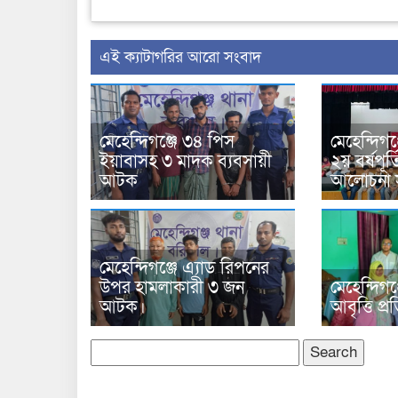
‍এই ক্যাটাগরির ‍আরো সংবাদ
মেহেন্দিগঞ্জে ৩৪ পিস
মেহেন্দিগঞ্
ইয়াবাসহ ৩ মাদক ব্যবসায়ী
২য় বর্ষপূর্
আটক
আলোচনা স
মেহেন্দিগঞ্জে এ্যাড রিপনের
উপর হামলাকারী ৩ জন
মেহেন্দিগঞ
আটক।
আবৃত্তি প্
Search
for: