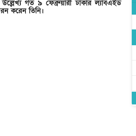
ল্লেখ্য গত ৯ ফেব্রুয়ারী ঢাকার ল্যাবএইড
ুবরন করেন তিনি।
ত