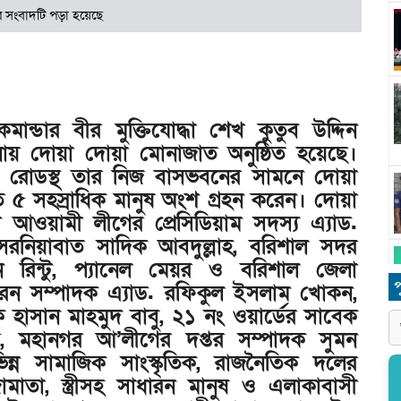
 সংবাদটি পড়া হয়েছে
ান্ডার বীর মুক্তিযোদ্ধা শেখ কুতুব উদ্দিন
য় দোয়া দোয়া মোনাজাত অনুষ্ঠিত হয়েছে।
ন রোডস্থ তার নিজ বাসভবনের সামনে দোয়া
 ৫ সহস্রাধিক মানুষ অংশ গ্রহন করেন। দোয়া
 আওয়ামী লীগের প্রেসিডিয়াম সদস্য এ্যাড.
সেরনিয়াবাত সাদিক আবদুল্লাহ, বরিশাল সদর
ন রিন্টু, প্যানেল মেয়র ও বরিশাল জেলা
প
ারন সম্পাদক এ্যাড. রফিকুল ইসলাম খোকন,
 হাসান মাহমুদ বাবু, ২১ নং ওয়ার্ডের সাবেক
, মহানগর আ’লীগের দপ্তর সম্পাদক সুমন
ন্ন সামাজিক সাংস্কৃতিক, রাজনৈতিক দলের
মাতা, স্ত্রীসহ সাধারন মানুষ ও এলাকাবাসী
ধ