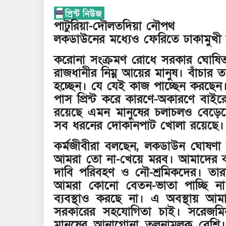
পাটুরিয়া-দৌলতদিয়া নৌপথ
লকডাউনের মধ্যেও ফেরিতে ঢাকামুখী 
করোনা সংক্রমণ রোধে সরকার ঘোষিত 
রাজধানীর নিম্ন আয়ের মানুষ। বাঁচার
হচ্ছেন। যে যেই কাজ পাচ্ছেন করছেন।
পাস প্রিন্ট করে কারণে-অকারণে বাইরে
রয়েছে এমন মানুষের চলাচলও বেড়ে
সব ধরনের দোকানপাট খোলা রয়েছে।
কর্মজীবীরা বলছেন, লকডাউন ঘোষণ
আমরা তো না-খেয়ে মরব। আমাদের কা
দাবি পরিবহণ ও নৌ-শ্রমিকদের। তার
আমরা কোনো বেতন-ভাতা পাচ্ছি 
ব্যবস্থাও করছে না। এ অবস্থায় আ
সরকারের সহযোগিতা চাই। সরেজমিন
মানুষের আনাগোনা তুলনামূলক বেশ