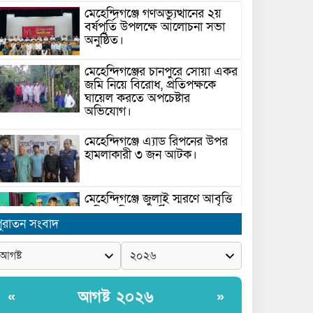
মেহেন্দিগঞ্জে গণঅভ্যুত্থানের ২য়
বর্ষপূর্তি উপলক্ষে আলোচনা সভা
অনুষ্ঠিত।
মেহেন্দিগঞ্জের চানপুরে সোয়া একর
জমি নিয়ে বিরোধ, প্রতিপক্ষকে
ঘায়েল করতে অপচেষ্টার
অভিযোগ।
মেহেন্দিগঞ্জে এ্যাড রিপনের উপর
হামলাকারী ৩ জন আটক।
মেহেন্দিগঞ্জে জুলাই স্মরণে আবৃত্তি
প্রতিযোগিতা অনুষ্ঠিত।
ুরাতন সংবাদ
সরকার ঘোষিত ফ্যামিলি কার্ড
সংক্রান্ত মাঠ পর্যায়ে তথ্য সংগ্রহে
আগ্রহী সুপারভাইজার ও
আগষ্ট ২০২৬
«
»
মাঠকর্মীদের স্বচ্ছতা নিশ্চিত করনে
ারনা প্রদান করেন নৌপরিবহন প্রতিমন্ত্রী রাজিব