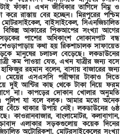
াই ফাঁকা। এখন জীবিকার তাগিদে নিম্ন ও
 করে রাস্তায় বের হচ্ছেন। মিরপুরের পশ্চিম
ন, মোটরসাইকেল, বাইসাইকেল, সিএনজিচালিত
াহী বিভিন্ন আকারের পিকআপের সংখ্যা আগের
সড়কের পাশের অধিকাংশ দোকানপাট বন্ধ
 শেওড়াপাড়ায় কথা হয় রিকশাচালক সাফায়েত
 সড়কে মানুষের চলাচল বেড়েছে। লকডাউনের
ত্রী কম পাওয়া যেত, এখন যাত্রীর জন্য বসে
 হাফিজুর রহমান বলেন, বাসায় বাজারের জন্য
 মেয়ের এসএসসি পরীক্ষার টাকাও দিতে
েয়ে দুই আন্টির কাছ থেকে টাকা নিয়ে ফরম
গে না। কাপড়ের দোকান খোলার অনুমতি
। পুলিশ যা বলে বলুক। আমার মতো অনেক
য়ে বেঁচে থাকার উপায় নেই। লকডাউনের ৬ষ্ঠ
ছে। কাওরানবাজার, বাংলামোটর, কলাবাগান,
হ শুক্রাবাদ এলাকার সড়কগুলোয় কয়েক দিনের
এনজিচালিত অটোরিকশা, মোটরসাইকেলের সংখ্যা