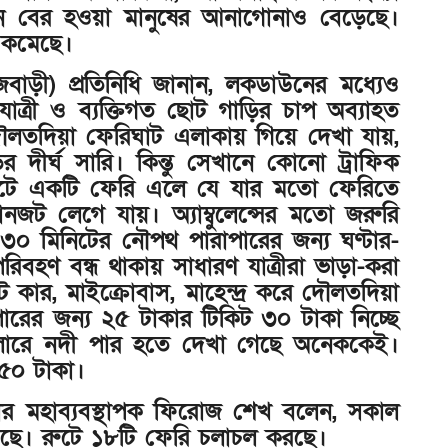
ে বের হওয়া মানুষের আনাগোনাও বেড়েছে।
ি কমেছে।
বাড়ী) প্রতিনিধি জানান, লকডাউনের মধ্যেও
াত্রী ও ব্যক্তিগত ছোট গাড়ির চাপ অব্যাহত
দৌলতদিয়া ফেরিঘাট এলাকায় গিয়ে দেখা যায়,
 দীর্ঘ সারি। কিন্তু সেখানে কোনো ট্রাফিক
পর ঘাটে একটি ফেরি এলে যে যার মতো ফেরিতে
নজট লেগে যায়। অ্যাম্বুলেন্সের মতো জরুরি
০ মিনিটের নৌপথ পারাপারের জন্য ঘণ্টার-
রিবহণ বন্ধ থাকায় সাধারণ যাত্রীরা ভাড়া-করা
 কার, মাইক্রোবাস, মাহেন্দ্র করে দৌলতদিয়া
রের জন্য ২৫ টাকার টিকিট ৩০ টাকা নিচ্ছে
ট্রলারে নদী পার হতে দেখা গেছে অনেককেই।
 ৫০ টাকা।
ার মহাব্যবস্থাপক ফিরোজ শেখ বলেন, সকাল
েছে। রুটে ১৮টি ফেরি চলাচল করছে।