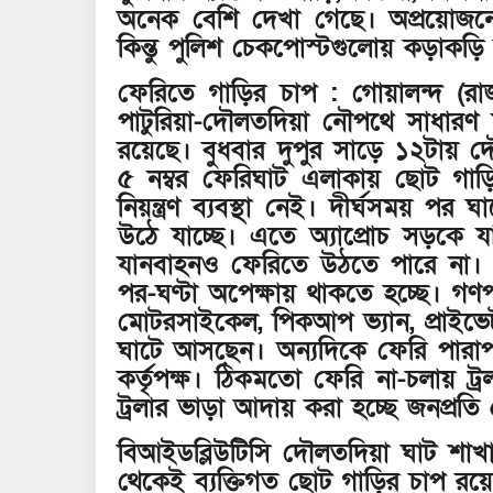
অনেক বেশি দেখা গেছে। অপ্রয়োজন
কিন্তু পুলিশ চেকপোস্টগুলোয় কড়াকড়
ফেরিতে গাড়ির চাপ : গোয়ালন্দ (রাজ
পাটুরিয়া-দৌলতদিয়া নৌপথে সাধারণ য
রয়েছে। বুধবার দুপুর সাড়ে ১২টায় 
৫ নম্বর ফেরিঘাট এলাকায় ছোট গাড়ির
নিয়ন্ত্রণ ব্যবস্থা নেই। দীর্ঘসময় 
উঠে যাচ্ছে। এতে অ্যাপ্রোচ সড়কে যা
যানবাহনও ফেরিতে উঠতে পারে না। ৩
পর-ঘণ্টা অপেক্ষায় থাকতে হচ্ছে। গণপ
মোটরসাইকেল, পিকআপ ভ্যান, প্রাইভেট
ঘাটে আসছেন। অন্যদিকে ফেরি পারাপা
কর্তৃপক্ষ। ঠিকমতো ফেরি না-চলায় 
ট্রলার ভাড়া আদায় করা হচ্ছে জনপ্রতি
বিআইডব্লিউটিসি দৌলতদিয়া ঘাট শাখ
থেকেই ব্যক্তিগত ছোট গাড়ির চাপ রয়