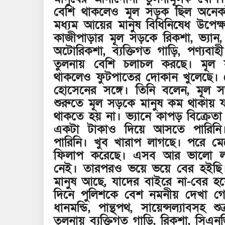
বেশি থাকলেও মূল সড়ক ছিল অনেকট
মধ্যম আয়ের মানুষ বিধিনিষেধ উপেক্ষা
কাজীপাড়ার মূল সড়কে রিকশা, ভ্যা
অটোরিকশা, ব্যক্তিগত গাড়ি, পণ্যব
তুলনায় বেশি চলাচল করছে। মূল 
থাকলেও ফুটপাতের দোকান খুলেছে।
হোসেনের সঙ্গে। তিনি বলেন, মূল
শুরুতে মূল সড়কে মানুষ কম থাকায় যা
থাকতে হয় না। ভ্যানে কাপড় বিক্রেতা
একটা টাকাও দিয়ে আসতে পারিনি।
পারিনি। খুব খারাপ লাগছে। পরে ম
ফিলাপ করেছে। এসব আর ভালো লা
নেই। তারপরও ভয়ে ভয়ে বের হইছি
মানুষ আছে, যাদের বাইরে না-বের হ
দিনে পুলিশকে বেশ নমনীয় দেখা গে
ধানমন্ডি, পান্থপথ, সায়েন্সল্যাবস
তুলনায় ব্যক্তিগত গাড়ি, রিকশা, সি