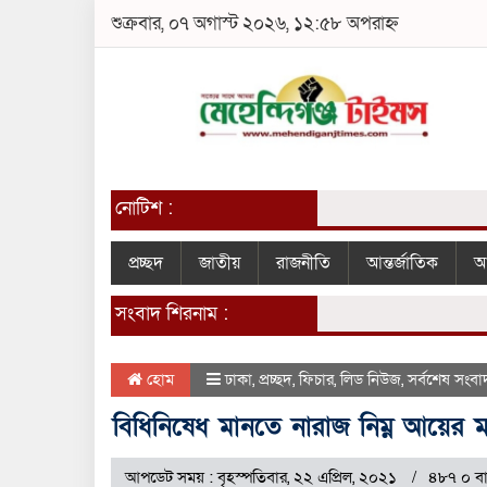
শুক্রবার, ০৭ অগাস্ট ২০২৬, ১২:৫৮ অপরাহ্ন
নোটিশ :
প্রচ্ছদ
জাতীয়
রাজনীতি
আন্তর্জাতিক
আ
সংবাদ শিরনাম :
হোম
ঢাকা
,
প্রচ্ছদ
,
ফিচার
,
লিড নিউজ
,
সর্বশেষ সংবা
বিধিনিষেধ মানতে নারাজ নিম্ন আয়ের ম
আপডেট সময় : বৃহস্পতিবার, ২২ এপ্রিল, ২০২১
৪৮৭ ০ বা