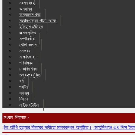
ময়মনসিংহ
অন্যান্য
অন্যরকম খবর
সংবাদপত্রের পাতা থেকে
ইতিহাস ঐতিহ্য
এক্সক্লুসিভ
সম্পাদকীয়
খোলা কলাম
মন্তব্য
সাক্ষাৎকার
গণমাধ্যম
চাকরির খবর
তথ্য-প্রযুক্তি
ধর্ম
পর্যটন
স্বাস্থ্য
ফিচার
লাইফ স্টাইল
সংবাদ শিরনাম :
ঁখি হত্যার বিচারের দাবীতে মানববন্ধন অনুষ্ঠিত।
মেহেন্দিগঞ্জে ৩৪ পিস ইয়াবাসহ