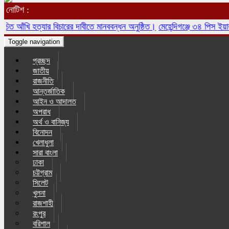
নোটিশ :
ঁখি হত্যার বিচারের দাবীতে মানববন্ধন অনুষ্ঠিত।
মেহেন্দিগঞ্জে ৩৪ পিস ইয়াবাসহ
Toggle navigation
প্রচ্ছদ
জাতীয়
রাজনীতি
আন্তর্জাতিক
আইন ও আদালত
অপরাধ
অর্থ ও বানিজ্য
বিনোদন
খেলাধুলা
সারা বাংলা
ঢাকা
চট্টগ্রাম
সিলেট
খুলনা
রাজশাহী
রংপুর
বরিশাল