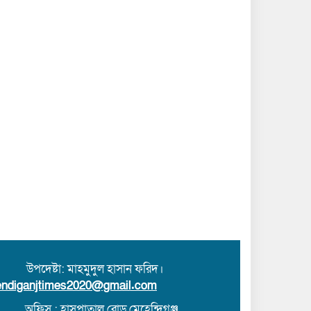
 উপদেষ্টা: মাহমুদুল হাসান ফরিদ।
ndiganjtimes2020@gmail.com
অফিস : হাসপাতাল রোড,মেহেন্দিগঞ্জ,