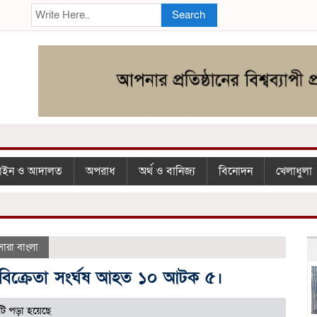
Search
ইন ও আদালত
অপরাধ
অর্থ ও বানিজ্য
বিনোদন
খেলাধুলা
সারা বাংলা
া/বিক্রেতা সংর্ঘষ আহত ১০ আটক ৫।
টি পড়া হয়েছে