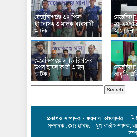
মেহেন্দিগঞ্জে ৩৪ পিস
মেহেন্দিগঞ্
ইয়াবাসহ ৩ মাদক ব্যবসায়ী
২য় বর্ষপূর্
আটক
আলোচনা স
মেহেন্দিগঞ্জে এ্যাড রিপনের
উপর হামলাকারী ৩ জন
মেহেন্দিগঞ
আটক।
আবৃত্তি প্
Search
for:
প্রকাশক সম্পাদক - ফয়সাল হাওলাদার
নির্বা
সম্পাদক : মোঃ হানিফ, যুগ্ম বার্তা সম্পাদক: 
সম্