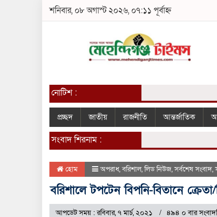
শনিবার, ০৮ অগাস্ট ২০২৬, ০৭:১১ পূর্বাহ্ন
নোটিশ :
প্রচ্ছদ
জাতীয়
রাজনীতি
আন্তর্জাতিক
আ
সংবাদ শিরনাম :
হোম
অপরাধ
,
বরিশাল
,
লিড নিউজ
,
সর্বশেষ সংবাদ
,
বরিশালে টপটেন বিপনি-বিতানে ক্রেত
আপডেট সময় : রবিবার, ৭ মার্চ, ২০২১
৪৯৪ ০ বার সংবাদ