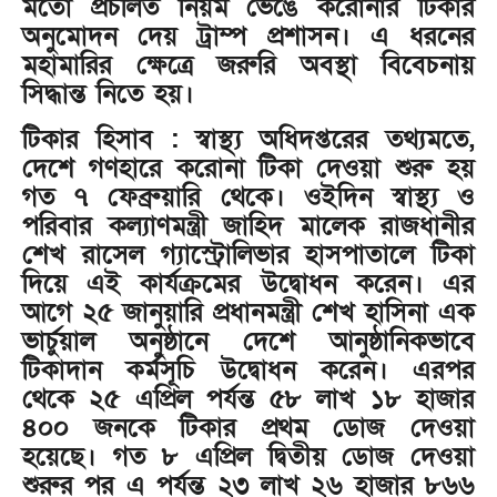
মতো প্রচলিত নিয়ম ভেঙে করোনার টিকার
অনুমোদন দেয় ট্রাম্প প্রশাসন। এ ধরনের
মহামারির ক্ষেত্রে জরুরি অবস্থা বিবেচনায়
সিদ্ধান্ত নিতে হয়।
টিকার হিসাব : স্বাস্থ্য অধিদপ্তরের তথ্যমতে,
দেশে গণহারে করোনা টিকা দেওয়া শুরু হয়
গত ৭ ফেব্রুয়ারি থেকে। ওইদিন স্বাস্থ্য ও
পরিবার কল্যাণমন্ত্রী জাহিদ মালেক রাজধানীর
শেখ রাসেল গ্যাস্ট্রোলিভার হাসপাতালে টিকা
দিয়ে এই কার্যক্রমের উদ্বোধন করেন। এর
আগে ২৫ জানুয়ারি প্রধানমন্ত্রী শেখ হাসিনা এক
ভার্চুয়াল অনুষ্ঠানে দেশে আনুষ্ঠানিকভাবে
টিকাদান কর্মসূচি উদ্বোধন করেন। এরপর
থেকে ২৫ এপ্রিল পর্যন্ত ৫৮ লাখ ১৮ হাজার
৪০০ জনকে টিকার প্রথম ডোজ দেওয়া
হয়েছে। গত ৮ এপ্রিল দ্বিতীয় ডোজ দেওয়া
শুরুর পর এ পর্যন্ত ২৩ লাখ ২৬ হাজার ৮৬৬