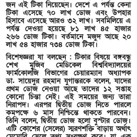
জন এই টিকা নিয়েছেন। দেশে এ পর্যন্ত কেনা
টিকা এসেছে ৭০ লাখ ডোজ এবং উপহার
হিসাবে এসেছে আরও ৩২ লাখ। সবমিলিয়ে এ
পর্যন্ত দেওয়া হয়েছে ৮১ লাখ ৪৫ হাজার
২৬৬ ডোজ টিকা। বর্তমানে মজুদ আছে ২০
লাখ ৫৪ হাজার ৭৩৪ ডোজ টিকা।
বিশেষজ্ঞরা যা বলছেন : টিকার বিষয়ে বঙ্গবন্ধু
শেখ মুজিব মেডিকেল বিশ্ববিদ্যালয়ের
ফার্মকোলজি বিভাগের চেয়ারম্যান অধ্যাপক
ডা. সায়েদুর রহমান যুগান্তরকে বলেন, যাদের
প্রথম ডোজ নেওয়া আছে তাদের ১২ সপ্তাহ
কোনো চিন্তা নেই। এই সময়ের জন্য তারা
নিরাপদ। এরপর দ্বিতীয় ডোজ নিতে পারলে
কমপক্ষে ৬ মাস নিশ্চিন্তে থাকতে পারবেন।
তিনি বলেন, দ্বিতীয় ডোজ হলো বুস্টার ডোজ।
এটি কোশের (সেলের) স্মরণশক্তি বাড়ায় অর্থাৎ
মেমোরি সেলে তথ্য সংরক্ষণ করে। যা এক