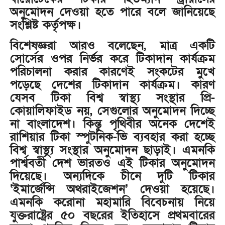
অনুমোদন দেওয়া হতে পারে বলে জানিয়েছে
সংশ্লিষ্ট কর্তৃপক্ষ।
বিশেষজ্ঞরা আরও বলেছেন, মাত্র একটি
সোর্সের ওপর নির্ভর করে টিকাদান কার্যক্রম
পরিচালনা করার কারণেই সংকটের মুখে
পড়েছে দেশের টিকাদান কার্যক্রম। কারণ
যেসব টিকা বিশ্ব স্বাস্থ্য সংস্থার প্রি-
কোয়ালিফাইড নয়, সেগুলোর অনুমোদন দিচ্ছে
না বাংলাদেশ। কিন্তু পৃথিবীর অনেক দেশেই
রাশিয়ার টিকা স্পুটনিক-ভি ব্যবহার করা হচ্ছে
বিশ্ব স্বাস্থ্য সংস্থার অনুমোদন ছাড়াই। এমনকি
পার্শ্ববর্তী দেশ ভারতও এই টিকার অনুমোদন
দিয়েছে। অন্যদিকে চীনে দুটি টিকার
‘ইমার্জেন্সি অথরাইজেশন’ দেওয়া হয়েছে।
এমনকি করোনা মহামারি বিবেচনায় নিয়ে
যুক্তরাষ্ট্রের ৫০ বছরের ইতিহাসে প্রথমবারের