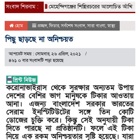
সংবাদ শিরনাম :
মেহেন্দিগঞ্জের শিন্নিরচরের আলোচিত আঁখি হত্যার বিচা
হোম
প্রচ্ছদ
,
ফিচার
,
সর্বশেষ সংবাদ
,
সারা বাংলা
,
স্বাস্থ্য
পিছু ছাড়ছে না অনিশ্চয়ত
আপডেট সময় : সোমবার, ২৬ এপ্রিল, ২০২১
৪৬১ ০ বার সংবাদটি পড়া হয়েছে
করোনাভাইরাস থেকে সুরক্ষার অন্যতম উপায়
দেশের বেশির ভাগ মানুষকে টিকার আওতায়
আনা। এজন্য বাংলাদেশ সরকার ভারতের
সেরাম ইনস্টিটিউটের সঙ্গে তিন কোটি
ডোজের চুক্তি করে। কিন্তু সেই অনুযায়ী টিকা
দিতে পারছে না প্রতিষ্ঠানটি। ফলে এই টিকা
নিয়ে এক রকম অনিশ্চয়তার সৃষ্টি হয়েছে। যারা