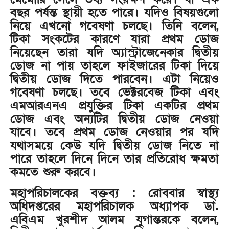
বছর পর্যন্ত স্থায়ী হতে পারে। যদিও বিষয়গুলো
নিয়ে এখনো গবেষণা চলছে। তিনি বলেন,
টিকা সংকটের কারণে যারা প্রথম ডোজ
নিয়েছেন তারা যদি অ্যাস্ট্রাজেনেকার দ্বিতীয়
ডোজ না পায় তাহলে ফাইজারের টিকা দিয়ে
দ্বিতীয় ডোজ দিতে পারবেন। এটা নিয়েও
গবেষণা চলছে। তবে ভেক্টরবেজ টিকা এবং
এমআরএনএ প্রযুক্তির টিকা একটির প্রথম
ডোজ এবং অন্যটির দ্বিতীয় ডোজ নেওয়া
যাবে। তবে প্রথম ডোজ নেওয়ার পর যদি
যথাসময়ে কেউ যদি দ্বিতীয় ডোজ নিতে না
পারে তাহলে দিনে দিনে তার প্রতিরোধ ক্ষমতা
কমতে শুরু করবে।
মহাপরিচালকের বক্তব্য : রোববার স্বাস্থ্য
অধিদপ্তরের মহাপরিচালক অধ্যাপক ডা.
এবিএম খুরশীদ আলম যুগান্তরকে বলেন,