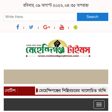
রবিবার, ০৯ অগাস্ট ২০২৬, ০৪:৩৫ অপরাহ্ন
Search
নোটিশ :
মেহেন্দিগঞ্জের শিন্নিরচরের আলোচিত আঁখি হত্যার বিচা
Toggle
naviga