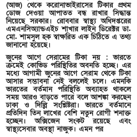
(আজ) থেকে করোনাভাইরাসের টিকার প্রথম
ডোজ দেওয়া আপাতত বন্ধ রাখার সিদ্ধান্ত
নিয়েছে সরকার। রোববার স্বাস্থ্য অধিদপ্তরের
এমএনসিঅ্যান্ডএইচ শাখার লাইন ডিরেক্টর ডা.
মো. শামসুল হক স্বাক্ষরিত এক চিঠিতে এ তথ্য
জানানো হয়েছে।
জুনের আগে সেরামের টিকা নয় : ভারতে
ক্রমেই কোভিড পরিস্থিতির অবনতি হচ্ছে। এর
মধ্যে আগামী জুনের আগে সেরাম থেকে টিকা
আসার সম্ভাবনা নেই বললেই চলে। এমনকি
ভারতের বর্তমান পরিস্থিতি অব্যাহত থাকলে
সময় আরও বাড়তে পারে বলে আশঙ্কা করছেন
ঢাকা ও দিল্লি সংশ্লিষ্টরা। ভারতে বর্তমানে
প্রতিদিন তিন লাখের বেশি নতুন রোগী শনাক্ত
হচ্ছেন। অক্সিজেন সংকট রয়েছে এবং
স্বাস্থ্যসেবার অবস্থা নাজুক। এমন পর