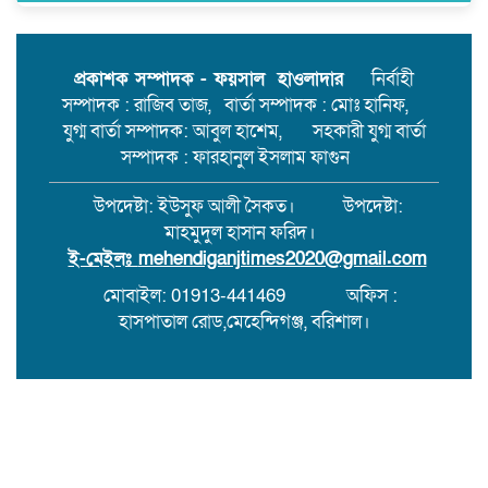
সংঘর্ষ।
মেহেন্দিগঞ্জের চরগোপালপুরে লুডু
খেলাকে কেন্দ্র করে হাতুড়ি পেটায়
প্রকাশক সম্পাদক - ফয়সাল হাওলাদার
নির্বাহী
একজন নিহত,ঘাতক আটক
সম্পাদক : রাজিব তাজ, বার্তা সম্পাদক : মোঃ হানিফ,
যুগ্ম বার্তা সম্পাদক: আবুল হাশেম, সহকারী যুগ্ম বার্তা
সম্পাদক : ফারহানুল ইসলাম ফাগুন
উপদেষ্টা: ইউসুফ আলী সৈকত। উপদেষ্টা:
মাহমুদুল হাসান ফরিদ।
ই-মেইলঃ
mehendiganjtimes2020@gmail.com
মোবাইল: 01913-441469
অফিস :
হাসপাতাল রোড,মেহেন্দিগঞ্জ, বরিশাল।
সর্বস্বত্ব স্বত্বাধিকার সংরক্ষিত । এই ওয়েবসাইটের কোনো লেখা বা
ছবি অনুমতি ছাড়া নকল করা বা অন্য কোথাও প্রকাশ করা সম্পূর্ণ
বেআইনি।
Design & Development : It Corner
BD.Com
01711073884
.