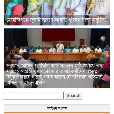
মেহেন্দিগঞ্জে জুলাই স্মরণে আবৃত্তি প্রতিযোগিতা অনুষ্ঠিত।
সরকার ঘোষিত ফ্যামিলি কার্ড সংক্রান্ত মাঠ পর্যায়ে তথ্য
সংগ্রহে আগ্রহী সুপারভাইজার ও মাঠকর্মীদের স্বচ্ছতা
নিশ্চিত করনে ধারনা প্রদান করেন নৌপরিবহন প্রতিমন্ত্রী
রাজিব আহসান এমপি।
Search
for:
সর্বশেষ সংবাদ