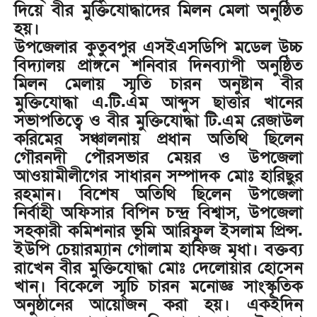
দিয়ে বীর মুক্তিযোদ্ধাদের
মিলন মেলা অনুষ্ঠিত
হয়।
উপজেলার কুতুবপুর এসইএসডিপি মডেল উচ্চ
বিদ্যালয় প্রাঙ্গনে শনিবার দিনব্যাপী অনুষ্ঠিত
মিলন মেলায় স্মৃতি চারন অনুষ্টান বীর
মুক্তিযোদ্ধা এ.টি.এম আব্দুস ছাত্তার খানের
সভাপতিত্বে ও বীর মুক্তিযোদ্ধা টি.এম রেজাউল
করিমের সঞ্চালনায় প্রধান অতিথি ছিলেন
গৌরনদী পৌরসভার মেয়র ও উপজেলা
আওয়ামীলীগের সাধারন সম্পাদক মোঃ হারিছুর
রহমান। বিশেষ অতিথি ছিলেন উপজেলা
নির্বাহী অফিসার বিপিন চন্দ্র বিশ্বাস, উপজেলা
সহকারী কমিশনার ভূমি আরিফুল ইসলাম প্রিন্স.
ইউপি চেয়ারম্যান গোলাম হাফিজ মৃধা। বক্তব্য
রাখেন বীর মুক্তিযোদ্ধা মোঃ দেলোয়ার হোসেন
খান। বিকেলে স্মৃচি চারন মনোজ্ঞ সাংস্কৃতিক
অনুষ্ঠানের আয়োজন করা হয়। একইদিন