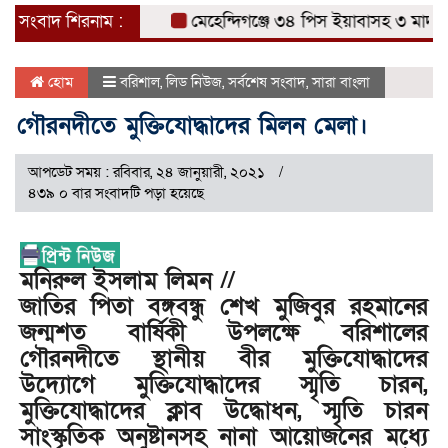
সংবাদ শিরনাম :
মেহেন্দিগঞ্জে ৩৪ পিস ইয়াবাসহ ৩ মাদক ব্য
হোম
বরিশাল
,
লিড নিউজ
,
সর্বশেষ সংবাদ
,
সারা বাংলা
গৌরনদীতে মুক্তিযোদ্ধাদের মিলন মেলা।
আপডেট সময় : রবিবার, ২৪ জানুয়ারী, ২০২১
৪৩৯ ০ বার সংবাদটি পড়া হয়েছে
মনিরুল ইসলাম লিমন //
জাতির পিতা বঙ্গবন্ধু শেখ মুজিবুর রহমানের
জন্মশত বার্ষিকী উপলক্ষে বরিশালের
গৌরনদীতে স্থানীয় বীর মুক্তিযোদ্ধাদের
উদ্যোগে মুক্তিযোদ্ধাদের
স্মৃতি চারন,
মুক্তিযোদ্ধাদের
ক্লাব উদ্ধোধন, স্মৃতি চারন
সাংস্কৃতিক অনুষ্টানসহ নানা আয়োজনের মধ্যে