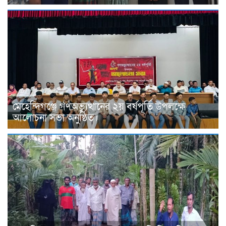
মেহেন্দিগঞ্জে গণঅভ্যুত্থানের ২য় বর্ষপূর্তি উপলক্ষে
আলোচনা সভা অনুষ্ঠিত।