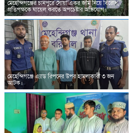
মেহেন্দিগঞ্জের চানপুরে সোয়া একর জমি নিয়ে বিরোধ,
প্রতিপক্ষকে ঘায়েল করতে অপচেষ্টার অভিযোগ।
মেহেন্দিগঞ্জে এ্যাড রিপনের উপর হামলাকারী ৩ জন
আটক।