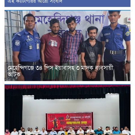
‍এই ক্যাটাগরির ‍আরো সংবাদ
মেহেন্দিগঞ্জে ৩৪ পিস ইয়াবাসহ ৩ মাদক ব্যবসায়ী
আটক