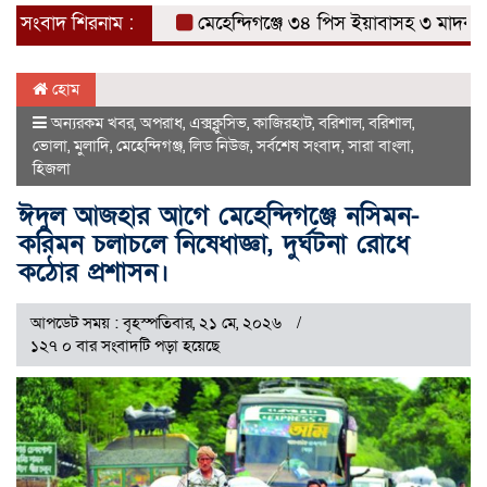
সংবাদ শিরনাম :
মেহেন্দিগঞ্জে ৩৪ পিস ইয়াবাসহ ৩ মাদক ব্যবস
হোম
অন্যরকম খবর
,
অপরাধ
,
এক্সক্লুসিভ
,
কাজিরহাট
,
বরিশাল
,
বরিশাল
,
ভোলা
,
মুলাদি
,
মেহেন্দিগঞ্জ
,
লিড নিউজ
,
সর্বশেষ সংবাদ
,
সারা বাংলা
,
হিজলা
ঈদুল আজহার আগে মেহেন্দিগঞ্জে নসিমন-
করিমন চলাচলে নিষেধাজ্ঞা, দুর্ঘটনা রোধে
কঠোর প্রশাসন।
আপডেট সময় : বৃহস্পতিবার, ২১ মে, ২০২৬
১২৭ ০ বার সংবাদটি পড়া হয়েছে