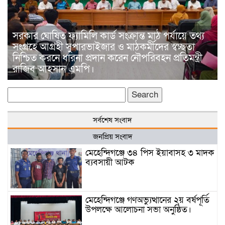
সরকার ঘোষিত ফ্যামিলি কার্ড সংক্রান্ত মাঠ পর্যায়ে তথ্য
সংগ্রহে আগ্রহী সুপারভাইজার ও মাঠকর্মীদের স্বচ্ছতা
নিশ্চিত করনে ধারনা প্রদান করেন নৌপরিবহন প্রতিমন্ত্রী
রাজিব আহসান এমপি।
Search
for:
সর্বশেষ সংবাদ
জনপ্রিয় সংবাদ
মেহেন্দিগঞ্জে ৩৪ পিস ইয়াবাসহ ৩ মাদক
ব্যবসায়ী আটক
মেহেন্দিগঞ্জে গণঅভ্যুত্থানের ২য় বর্ষপূর্তি
উপলক্ষে আলোচনা সভা অনুষ্ঠিত।