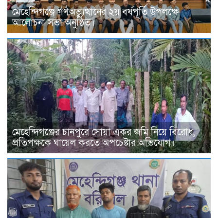
মেহেন্দিগঞ্জে গণঅভ্যুত্থানের ২য় বর্ষপূর্তি উপলক্ষে
আলোচনা সভা অনুষ্ঠিত।
মেহেন্দিগঞ্জের চানপুরে সোয়া একর জমি নিয়ে বিরোধ,
প্রতিপক্ষকে ঘায়েল করতে অপচেষ্টার অভিযোগ।