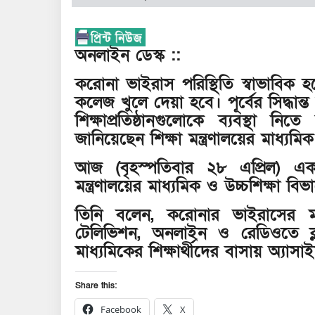
অনলাইন ডেস্ক ::
করোনা ভাইরাস পরিস্থিতি স্বাভাবিক
কলেজ খুলে দেয়া হবে। পূর্বের সিদ্ধান্
শিক্ষাপ্রতিষ্ঠানগুলোকে ব্যবস্থা ন
জানিয়েছেন শিক্ষা মন্ত্রণালয়ের মাধ্য
আজ (বৃহস্পতিবার ২৮ এপ্রিল) এক
মন্ত্রণালয়ের মাধ্যমিক ও উচ্চশিক্ষা 
তিনি বলেন, করোনার ভাইরাসের মধ্
টেলিভিশন, অনলাইন ও রেডিওতে ক্ল
মাধ্যমিকের শিক্ষার্থীদের বাসায় অ্যাস
Share this:
Facebook
X