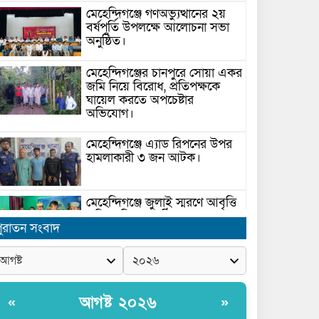
মেহেন্দিগঞ্জে গণঅভ্যুত্থানের ২য়
বর্ষপূর্তি উপলক্ষে আলোচনা সভা
অনুষ্ঠিত।
মেহেন্দিগঞ্জের চানপুরে সোয়া একর
জমি নিয়ে বিরোধ, প্রতিপক্ষকে
ঘায়েল করতে অপচেষ্টার
অভিযোগ।
মেহেন্দিগঞ্জে এ্যাড রিপনের উপর
হামলাকারী ৩ জন আটক।
মেহেন্দিগঞ্জে জুলাই স্মরণে আবৃত্তি
প্রতিযোগিতা অনুষ্ঠিত।
ুরাতন সংবাদ
সরকার ঘোষিত ফ্যামিলি কার্ড
সংক্রান্ত মাঠ পর্যায়ে তথ্য সংগ্রহে
আগ্রহী সুপারভাইজার ও
আগষ্ট ২০২৬
«
»
মাঠকর্মীদের স্বচ্ছতা নিশ্চিত করনে
ারনা প্রদান করেন নৌপরিবহন প্রতিমন্ত্রী রাজিব