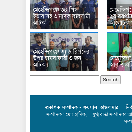
মেহেন্দিগঞ্জে ৩৪ পিস
মেহেন্দিগঞ্
ইয়াবাসহ ৩ মাদক ব্যবসায়ী
২য় বর্ষপূর্
আটক
আলোচনা স
মেহেন্দিগঞ্জে এ্যাড রিপনের
উপর হামলাকারী ৩ জন
মেহেন্দিগঞ
আটক।
আবৃত্তি প্
Search
for:
প্রকাশক সম্পাদক - ফয়সাল হাওলাদার
নির্বা
সম্পাদক : মোঃ হানিফ, যুগ্ম বার্তা সম্পাদক: 
সম্