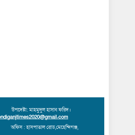
 উপদেষ্টা: মাহমুদুল হাসান ফরিদ।
ndiganjtimes2020@gmail.com
অফিস : হাসপাতাল রোড,মেহেন্দিগঞ্জ,